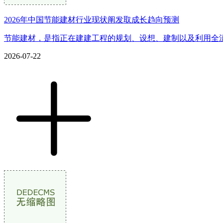
2026年中国节能建材行业现状阐发取成长趋向预测
节能建材，是指正在建建工程的规划、设想、建制以及利用全流
2026-07-22