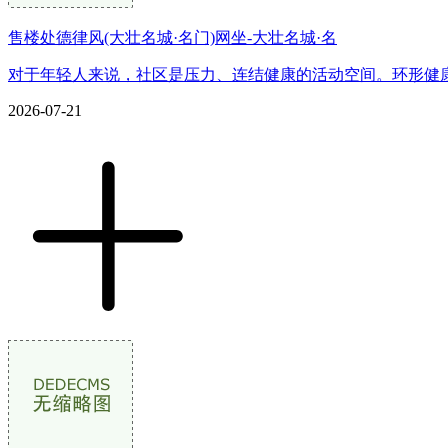
售楼处德律风(大壮名城·名门)网坐-大壮名城·名
对于年轻人来说，社区是压力、连结健康的活动空间。环形健康
2026-07-21