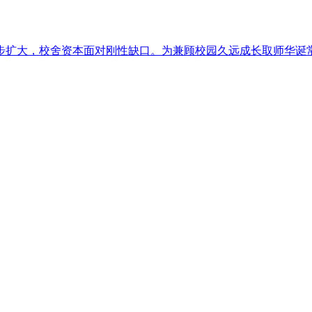
扩大，校舍资本面对刚性缺口。为兼顾校园久远成长取师华诞常糊