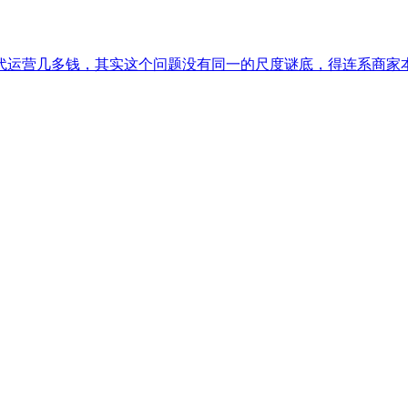
运营几多钱，其实这个问题没有同一的尺度谜底，得连系商家本身