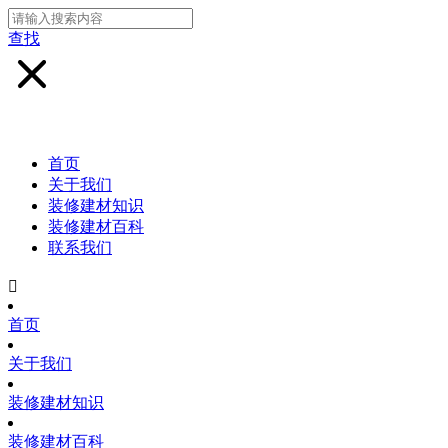
查找
首页
关于我们
装修建材知识
装修建材百科
联系我们

首页
关于我们
装修建材知识
装修建材百科