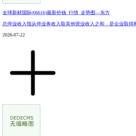
全球新材国际(06616)最新价钱_行情_走势图—东方
总停业收入指从停业务收入取其他营业收入之和，是企业取得利
2026-07-22