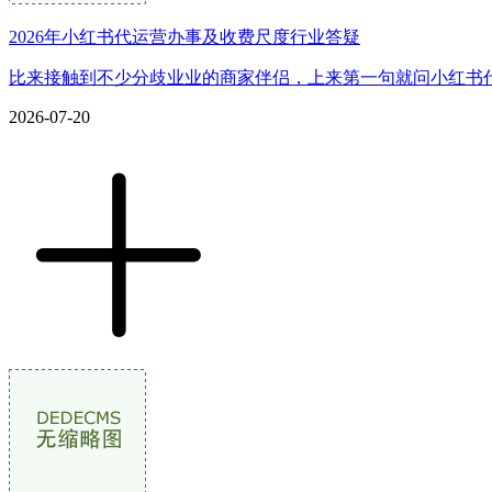
2026年小红书代运营办事及收费尺度行业答疑
比来接触到不少分歧业业的商家伴侣，上来第一句就问小红书代
2026-07-20