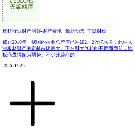
建材行业财产洞察-财产资讯_ 最新动态_前瞻财经
截止2010年，我国的林业总产值已冲破2。2万亿大关，此中人
制板材财产的贡献占比最大。正在财大气粗的开辟商面前，地
板商显得颇为弱势。不少开辟商的...
2026-07-25