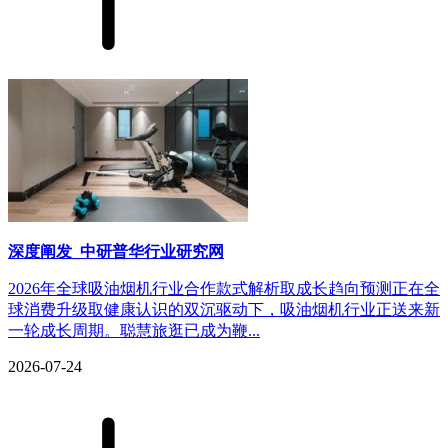
深度阐发_中研普华行业研究网
2026年全球吸油烟机行业合作款式解析取成长趋向预测正在全
球消费升级取健康认识的双沉驱动下，吸油烟机行业正送来新
一轮成长周期。聪慧旅逛已成为鞭...
2026-07-24