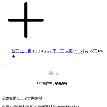
首页
上一页
1
2
3
4
5
6
7
下一页
末页
共
55
页
326
条
×
APP维护中，敬请期待！