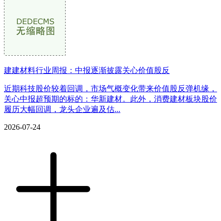
建建材料行业周报：中报逐渐披露关心价值股反
近期科技股价较着回调，市场气概变化带来价值股反弹机缘，
关心中报超预期的标的：华新建材。此外，消费建材板块股价
履历大幅回调，龙头企业遍及估...
2026-07-24