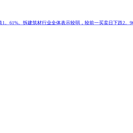
跌1。61%。拆建筑材行业全体表示较弱，较前一买卖日下跌2。96