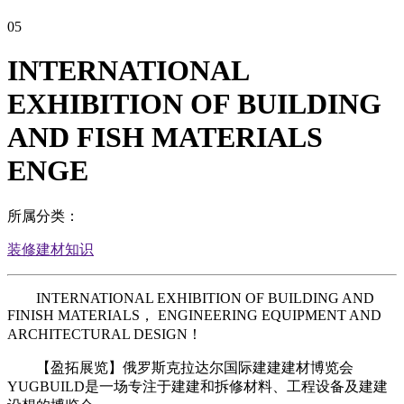
05
INTERNATIONAL
EXHIBITION OF BUILDING
AND FISH MATERIALS
ENGE
所属分类：
装修建材知识
INTERNATIONAL EXHIBITION OF BUILDING AND
FINISH MATERIALS， ENGINEERING EQUIPMENT AND
ARCHITECTURAL DESIGN！
【盈拓展览】俄罗斯克拉达尔国际建建建材博览会
YUGBUILD是一场专注于建建和拆修材料、工程设备及建建