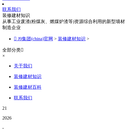
联系我们
装修建材知识
从事工业废渣(粉煤灰、燃煤炉渣等)资源综合利用的新型墙材
制造企业

J9集团(china)官网
>
装修建材知识
>
全部分类

×
关于我们
装修建材知识
装修建材百科
联系我们
21
2026
-