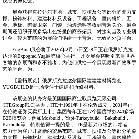
设想的博览会。
展会获得克拉达尔本地、城市、扶植及公等部分的鼎力支
撑。粉饰材料、建建材料及设备、工程设备、室内粉饰、五
金、地板、陶瓷卫浴、门锁、油漆涂料等收到普遍关心。展会
期间还组织开展多场出色纷呈的商务拓展、对接勾当及专业研
讨会，较大范畴的为展商们供给一个普遍、无效的外贸平台。
YugBuild展会将于2026年2月25日至28日正在俄罗斯克拉
达尔的Expograd Yug展览核心举行。此次展会将吸引来自世界
各地的参展商和参不雅者，为他们供给一个展现最新产物和手
艺的平台。为。
【盈拓展览】俄罗斯克拉达尔国际建建建材博览会
YUGBUILD是一场专注于建建和拆修材料。
该展会的从办方是英国国际商业取展览无限公司
(ITEGroupPLC)举办，ITE于1991年正在伦敦成立，2001年正
在伦敦证券买卖所上市。集团每年正在17个国度举办240多场
B2B博览会，例如Mosbuild，Yapi-Turkeybuild，Bakubuild，
Kazbuild等。特别值得一提的是，ITE是新兴市场的带领者，
努力于为客户开辟新的贸易范畴。城市、扶植及公等部分的鼎
力支撑。粉饰材料、建建材料及设备、工程设备、室内粉饰、