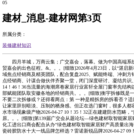
05
建材_消息-建材网第3页
所属分类：
装修建材知识
四月羊城，万商云集；广交嘉会，落幕。做为中国高端系统门
贸嘉会的出色征程。&。。。[细致]2026年4月23日，以
域焦点经销商及精英团队，配合复盘2025、赋能终端、冲刺方
点经销商、计谋合做伙伴齐聚一堂，闭门深度研讨、凝结共识、共商
14！46！36当流量的海潮席卷家居行业富轩全屋门窗率先结构以
部赋能团队取安徽各地的经销商共。。。[细致]衡宇拆修既
不要二次拆修或？还得看两点：第 一种是精拆房的拆看否？适
让家里辞别暗淡、压制的栖身感。但正在选门窗时，很多人都容易分
水市场现象级产物2026-04-27 10！35！32正在建建防
原。。。[细致]第139届广交会从题论坛—绿色建材取智能家居财产
化工进出口商会配合从办“绿色建材取智能家居财产高质量出海交换
瓷砖胶防水十大一线品牌怎样选？雷诺新锐品牌2026-04-27