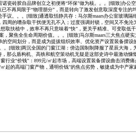
诺瓷砖胶自品牌创立之初便将“环保”做为核。。。[细致]办公空
办公室的焦点已不再局限于“物理朋分”，而是转向了激发创意取深度专注
议。。。[细致]通透取恬静共存：马尔斯maars办公室玻璃隔绝距离墙
的嘈杂取干扰便无孔不入；过度强调封锁，空间又不免沦为沉闷压制
设想取扶植中，效率不再只意味着“快”，更关乎精准、可变取低
聚焦全生命周期价值。。。[细致]马尔斯maars三大焦点硬实力，
简单的空间划分，而是成为提拔组织效率、优化资产设置装备摆
[细致]两沉全国的门窗江湖：傍边国制制降服了星辰大海，为何却攻不破
诗，那么盾构机、高铁和航空策动机无疑是这部史诗中最激动慷慨
“价钱”：899元/㎡起市场，高端设置装备摆设曲击消费痛点202
元/㎡起的高端门窗产物，通明价钱”的焦点劣势，敏捷成为中产家