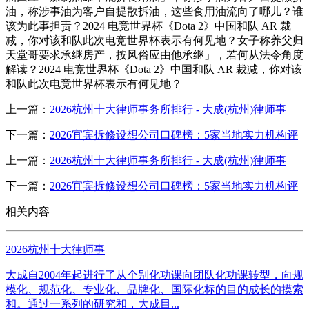
油，称涉事油为客户自提散拆油，这些食用油流向了哪儿？谁
该为此事担责？2024 电竞世界杯《Dota 2》中国和队 AR 裁
减，你对该和队此次电竞世界杯表示有何见地？女子称养父归
天堂哥要求承继房产，按风俗应由他承继」，若何从法令角度
解读？2024 电竞世界杯《Dota 2》中国和队 AR 裁减，你对该
和队此次电竞世界杯表示有何见地？
上一篇：
2026杭州十大律师事务所排行 - 大成(杭州)律师事
下一篇：
2026宜宾拆修设想公司口碑榜：5家当地实力机构评
上一篇：
2026杭州十大律师事务所排行 - 大成(杭州)律师事
下一篇：
2026宜宾拆修设想公司口碑榜：5家当地实力机构评
相关内容
2026杭州十大律师事
大成自2004年起进行了从个别化功课向团队化功课转型，向规
模化、规范化、专业化、品牌化、国际化标的目的成长的摸索
和。通过一系列的研究和，大成目...