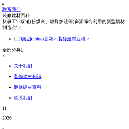
联系我们
装修建材百科
从事工业废渣(粉煤灰、燃煤炉渣等)资源综合利用的新型墙材
制造企业

J9集团(china)官网
>
装修建材百科
>
全部分类

×
关于我们
装修建材知识
装修建材百科
联系我们
11
2026
-