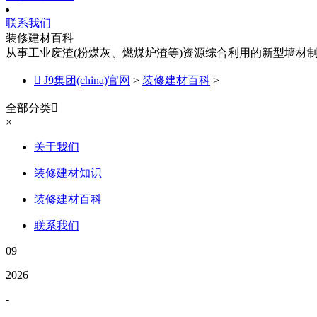
联系我们
装修建材百科
从事工业废渣(粉煤灰、燃煤炉渣等)资源综合利用的新型墙材

J9集团(china)官网
>
装修建材百科
>
全部分类

×
关于我们
装修建材知识
装修建材百科
联系我们
09
2026
-