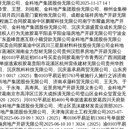
辟无限公司、金科地产集团股份无限公司2025-11-17 14！
、、王羚萱、王慧、刘祖舵、金科地产集团股份无限公司、柳州金集柳
行之诉渝中区胡月四川嘉星门窗粉饰无限公司、成都金瑞祥房地产开辟无限
3号扶植工程施工合同胶葛渝中区鹏耀科技无限公司南宁市耀鑫房地产开
公司、金科地产集团股份无限公司、沉庆天源盛置业成长无限公
号请求确认债权人行为无效胶葛平阳县平阳金瑞房地产开辟无限公司宁波金
通市昭阳区广东盈峰普惠互联小额贷款无限公司金科地产集团股份无限公
3019号买卖合同胶葛渝中区四川三星新材料科技股份无限公司金科地
同胶葛衡阳市蒸湘区湖南金力型材无限公司贵州汉熙界房地产开辟无限公
5）桂0103平易近初8514号买卖合同胶葛南宁市青秀区广西润固建
初650号单据逃索权胶葛贵阳市花溪区杭州雷依建材无限公司贵州华胜
司、沉庆凯科科技无限公司、沉庆嘉承易商贸无限公司、山东房
017（2025）鲁0103平易近初5763号被施行人施行之诉济南
科地产集团股份无限公司、济南卓灏科贸无限公司、王无为、于
限公司王无为、于永海、高寿凤、近景房地产开辟无限义务公司、金科地产
人好处义务胶葛南京市高淳区江苏大成拆潢无限公司璧山区金科众玺置业无
0（2025）川0192平易近初4691号单据逃索权胶葛四川天府新
地产集团股份无限公司、湾沚区觅沫建材发卖运营部2025-
金科地产集团股份无限公司、天津海滨岩土工程无限公司2025-07-
6-19 09！3023（2025）粤0106平易近初13061号单据胶
司2025-06-10 10！3024（2025）渝0103平易