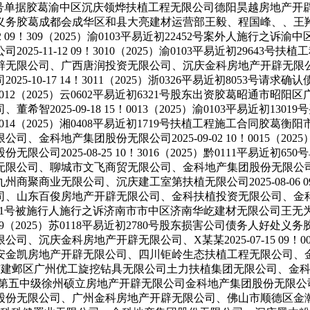
近初31167号单据胶葛渝中区沉庆领烨扶植工程无限公司德阳昊越房地产开
债务人好处义务胶葛成都会成华区和县大亮建材运营部王毅、程国峰
2 09！309（2025）渝0103平易近初22452号案外人施
5-11-12 09！3010（2025）渝0103平易近初2964
辟无限公司、广西唐润投资无限公司、沉庆金科房地产开辟无限
-10-17 14！3011（2025）浙0326平易近初8053
4！3012（2025）云0602平易近初6321号股东出资胶葛昭
2025-09-18 15！0013（2025）渝0103平易近初1
9！3014（2025）湘0408平易近初1719号扶植工程施工合
科地产集团股份无限公司2025-09-02 10！0015（202
司2025-08-25 10！3016（2025）黔0111平易近
无限公司、聊城市文飞商贸无限公司、金科地产集团股份无限公
业无限公司、沉庆建工室第扶植无限公司2025-08-06 09！0
司、山东百俊房地产开辟无限公司、金科扶植投资无限公司、金
103平易近初5771号被施行人施行之诉济南市市中区济南华屹建材无
！0019（2025）苏0118平易近初2780号股东损害公司债务
庆金科房地产开辟无限公司、X某某2025-07-15 09！002
金凯房地产开辟无限公司、四川钜岭生态扶植工程无限公司、金科
单据胶葛南京市建邺区广州优工旋挖钻具无限公司土力扶植集团无限公司、
葛第五中级徐州硕立房地产开辟无限公司金科地产集团股份无限公司2025-0
公司、广州金科房地产开辟无限公司、佛山市顺德区金瀚房地产开辟无限公