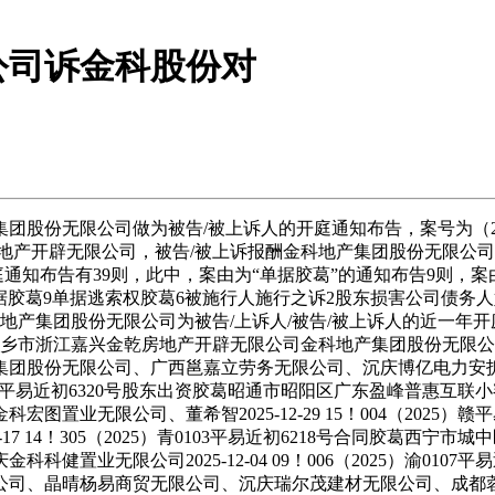
公司诉金科股份对
份无限公司做为被告/被上诉人的开庭通知布告，案号为（2026
开辟无限公司，被告/被上诉报酬金科地产集团股份无限公司，开庭
庭通知布告有39则，此中，案由为“单据胶葛”的通知布告9则，案
据胶葛9单据逃索权胶葛6被施行人施行之诉2股东损害公司债务人
金科地产集团股份无限公司为被告/上诉人/被告/被上诉人的近一年
乡市浙江嘉兴金乾房地产开辟无限公司金科地产集团股份无限公司2026-05
集团股份无限公司、广西邕嘉立劳务无限公司、沉庆博亿电力安
25）云0602平易近初6320号股东出资胶葛昭通市昭阳区广东盈峰
置业无限公司、董希智2025-12-29 15！004（2025
17 14！305（2025）青0103平易近初6218号合同胶葛
置业无限公司2025-12-04 09！006（2025）渝010
公司、晶晴杨易商贸无限公司、沉庆瑞尔茂建材无限公司、成都