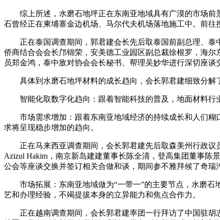
综上所述，水磨石地坪正在东南亚地域具有广漠的市场前景
石曾经正在柬埔寨金边机场、马尔代夫机场落地施工中。前往
正在泰国调查期间，郭君建会长先后取泰国前副总理、泰中敌
侨商结合会会长邝锦荣，安美德工业园区副总裁徐根罗，海尔
员郑金鸿，泰中敌对协会会长秘书、帮理吴妙华进行深切座谈
具体到水磨石地坪材料的成长趋向，会长郭君建细致分解了
智能化取数字化趋向：跟着智能科技的普及，地面材料行业
市场需求增加：跟着东南亚地域经济的持续成长和人们糊口
求将呈现稳步增加的趋向。
正在马来西亚调查期间，会长郭君建先后取森美州行政议员、工业成长
Azizul Hakim，南京新岛建建董事长陈全清，登高集团董
公会等座谈交换并签订相关合做和谈，期间参不雅拜候了奇瑞
市场拓展：东南亚地域做为“一带一”的主要节点，水磨石地
艺和办理经验，不竭提拔本身的立异能力和焦点合作力。
正在越南调查期间，会长郭君建率团一行拜访了中国驻胡志