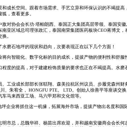
和成长空间。跟着市场需求、手艺立异和环保认识的不竭提高，
搜狐，查看更多。
对协会会长功·塔帕朗西、泰国正大集团高层带领、泰国安徽
东南亚区域总司理张政汇，泰国南荣集团医药板块CEO蒋博文，
交换。
水磨石地坪的现状和趋向，次要表现正在以下几个方面！
将向智能化、数字化标的目的成长，提拔产物的便利性和舒服
程度的提高，对于建建粉饰质量的要求也正在不竭提高。水磨石
部部长张聒翔、森美拉杭区州议员、步履党森州财务及Negeri 
事陈景川、朱宥全， HONGFU PTE。 LTD。创始人徐善平等
汽车马来西亚工场、马六甲郑和文化馆等。
坪企业将抓住这一机缘，拓展海外市场，提拔产物出名度和国
明市总，总魏华祥、杨苗出席欢迎，并和越南安徽商会会长何志