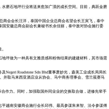
水磨石地坪行业将送来愈加广漠的成长空间。目前，典跃金磨
总商会会长汪洋，泰国中国企业总商会名望会长王寅飞，泰中
泰国安徽总商会副会长兼秘书长余佳丽，泰中敌对协会施行委
性。
地坪做为一种具有文雅质感和粉饰结果的建建材料，其市场需
Roadstone Sdn Bhd董事萧妙光，森美工业成长局局长
座谈交换。并取马来西亚酒店业从协会、马中商务理事会、雪兰莪赛马
际合作力。同时，加强取国外同业业的交换取合做，进修先辈手
平越南安徽商会施行会长邱伟、最高参谋朱来智、法令参谋傅