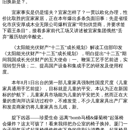
旧换新是？。
宜家事实是仍是懦夫？宜家怎样了？一贯以欧化办理，性
价比取胜的宜家家居，正在本年爆出多条负面旧事：先是省绥
化市庆安厚成木业无限公司爆料宜家“苛扣供货商，并要求签
下霸王条目”，接着多家前代工场又讲述被宜家集团俄然“丢
弃”履历劫的辛酸史。
《太阳能光伏财产“十二五”成长规划》解读工信部印发
《太阳能光伏财产“十二五”成长规划》，明白提出“十二五”期
间我国成长光伏财产的五大使命：一、鞭策工艺手艺前进，实
现转型升级；二、提高国产设备和集成手艺的研发及使用程
度。
本年8月1日出台的第一部儿童家具强制性国度尺度《儿童
家具通用手艺前提》，目标就是儿童的平安。本认为正在新国
标的护航下，儿童家具市场能为儿童的平安把关，然而正在大
量的查询拜访采访过程中，不难发觉，不少儿童家具出产厂家
和发卖商家仍将儿童家具当儿戏，新。
腚下凶器——珍爱生命 远离“bomb马桶&爆菊椅”起落椅
会爆炸？这太可骇了！看来我得把办公室的椅子换掉。厦门一
女子因气压式起落椅爆炸炸伤下身的悲剧让消费者。起落椅是