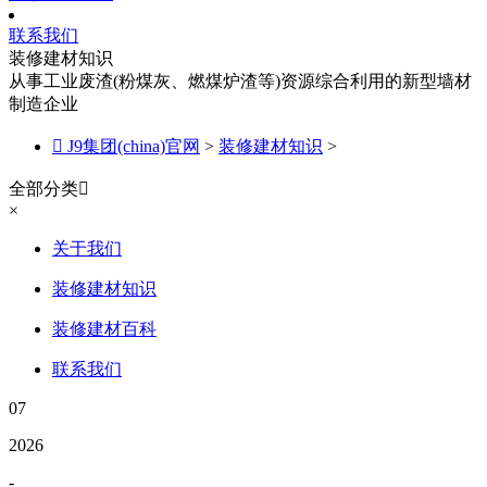
联系我们
装修建材知识
从事工业废渣(粉煤灰、燃煤炉渣等)资源综合利用的新型墙材
制造企业

J9集团(china)官网
>
装修建材知识
>
全部分类

×
关于我们
装修建材知识
装修建材百科
联系我们
07
2026
-