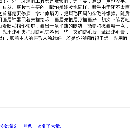
哦！不外，斑斓的工具都是麻烦的，为了美，麻烦一点也没事。
，皮肤。底妆常主要的，哪怕是淡妆也同样。新手由于还不太懂
之前都需要修眉，拿出修眉刀，把眉毛四周的杂毛补缀掉。随后
用画眉神器照着来描绘哦！画眉先把眉形描画好，初次下笔要轻
沿着睫毛根部轮廓，画出一条平曲的眼线，能够稍微画粗一点，
，先用睫毛夹把眼睫毛夹卷翘一些。夹好睫毛后，拿出睫毛膏，
口红，顺着本人的唇形来涂就好。若是你的嘴唇很干燥，先用唇
女瑞文一脚色，吸引了大量...