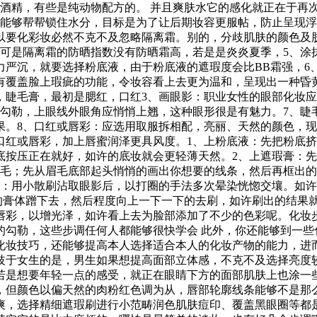
的酒精，有些是纯动物配方的。 并且爽肤水它的感化就正在于再
，能够帮帮锁住水分，目标是为了让后期妆容更服帖，防止呈现浮
以要化彩妆必然不克不及忽略隔离霜。别的，分歧肌肤的颜色及
可是隔离霜的防晒指数没有防晒霜高，若是是炎炎夏季，5、涂抹
力严沉，就要选择粉底液，由于粉底液的遮瑕度会比BB霜强，6
有覆盖脸上瑕疵的功能，令妆容看上去更为温和，呈现出一种昏
，睫毛膏，最初是腮红，口红3、画眼影：职业女性的眼部化妆
地勾勒，上眼线外眼角应悄悄上翘，这种眼形很是有魅力。7、睫
果。8、口红或唇彩：应选用取服拆相配，亮丽、天然的颜色，
口红或唇彩，加上唇蜜润泽更具风度。1、上粉底液：先把粉底
底按压正在就好，如许的底妆就会更轻薄天然。2、上遮瑕膏：
眉毛；先从眉毛底部起头悄悄的画出你想要的线条，然后再框出
影：用小散刷沾取眼影后，以打圈的手法多次晕染恍惚交壤。如
的膏体蹭下去，然后程度向上一下一下的去刷，如许刷出的结果
唇彩，以增光泽，如许看上去为脸部添加了不少的色彩呢。化妆步
的勾勒，这些步调任何人都能够很快学会 此外，你还能够到一些
化妆技巧，还能够提高本人选择适合本人的化妆产物的能力，进
歧于女生的是，男生如果想提高面部立体感，不克不及选择亮度
若是想要年轻一点的感受，就正在眼睛下方的面部肌肤上也涂一
，但颜色以偏天然的肉粉红色调为从，唇部轮廓线条能够不是那
爽，选择精细遮瑕刷进行小范畴润色肌肤痘印、覆盖黑眼圈等都