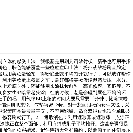
立体的感受上法：我根基是用刷具画散射状，新手也可用手指
润色，肤色能够覆盖一些痘痘痘印上法：粉扑或散粉刷全脸定
然后用美妆蛋轻拍，将粉底全数平均拍开就行了，可以或许帮你
，利用美妆蛋上粉底之前，最好都将美妆蛋浸湿然后压干水分。
来上粉底之外，还能够用来涂抹妆前乳、高光修容、遮瑕等。不
良多女生都暗示起头涂口红的时候，老是会碰到唇色不均的环
上手的吧，用气垫BB上妆的时间大要只需要半分钟，比涂抹粉
于偏油肌肤来说，气垫容易脱妆。对于想画眼妆的女生来说，采
眼影策画是最最最平安，不容易犯错。适合双眼皮也适合单眼皮
修容刷就行了。2。 遮瑕润色：利用遮瑕膏或遮瑕棒，点涂正
，涂抹正在整个面部，利用海绵或刷子平均推开。这些步调很是
加强你的妆容结果。记住连结天然和简约，以最简单的体例展示