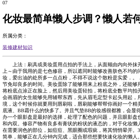
07
化妆最简单懒人步调？懒人若
所属分类：
装修建材知识
上法：刷具或美妆蛋用点拍的手法上，从面颊由内向外抹开
上～由于我用的是七色修容，所以遮同时能够改善肤色不均的
妆，爱出油的处所多一点点粉，不得不说这个散粉是实爱．。
节免却良多的时间。美妆蛋除了能够用来上粉底之外，还能够
将粉底点涂正在脸上，然后用美妆蛋轻拍，将粉底全数平均拍
会画眉的女生能够先用辅帮东西，先从眉毛定型卡起头用起，
境，这个时候你就要用到唇刷啦，唇刷能够帮帮你画好一个精
底液、BB霜什么的快多了。并且气垫BB的妆感很都雅，会
办一个眼影盘是最好的选择，处理了配色的问题，并且眼影盘
和内双。修容产物有良多有膏状的粉状的液态的，对于化妆懒
在需要润色的部位，如痘痘、黑眼圈或瑕疵，将其悄悄晕开。3
简单，能够正在几分钟内完成，适合那些想要快速化妆的懒人