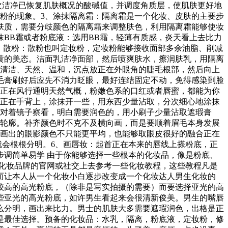
次洁净已恢复肌肤概况的酸碱值，并调度角质层，使肌肤更好地
粉的现象。3、涂抹隔离霜：隔离霜是一个化妆、皮肤的主要步
肤质，需要分歧颜色的隔离霜来调整肤色，利用隔离霜能够使妆
BB霜或者粉底液：选用BB霜，轻薄有质感，炎天看上去比力
、散粉：散粉也叫定妆粉，定妆粉能够接收面部多余油脂、削减
黄的美态。洁面乳洁净面部，然后喷爽肤水，擦润肤乳，用隔离
应清洁、天然、温和，沉点放正在外眼角的睫毛根部，然后向上
毛膏刷好后应先不消力眨眼，最好连结固定不动，免得感染到脸
现正在风行通明天然气概，粉嫩色系的口红或者唇蜜，都能为你
挤正在手背上，涂抹开一些，用东西少量沾取，分次细心地涂抹
先对着镜子察看，明白需要润色的，用小刷子少量沾取遮瑕膏
的轮廓。补齐颜色时不克不及横向画，而是要顺着眉毛本身发展
许画出的眼影颜色不只能更平均，也能够取眼皮很好的融合正在
就会根根分明。6、画唇妆：起首正在本来的唇线上搽粉底，正
调简单易学 由于你能够选择一些根本的化妆品，像是粉底、
化妆品牌的官网或社交上去参考一些化妆教程，这些教程凡是
而让本人从一个化妆小白逐步改变成一个化妆达人男生化妆的
较高的高光粉底，（除非是写实拍摄的需要）而要选择亚光的高
些亚光的高光粉底，如许男生看起来会很清新俊美。男生的嘴唇
么分明，画出来比力。男士的肌肤大多需要遮瑕润色，出格是正
是最佳选择。预备的化妆品：水乳，隔离，粉底液，定妆粉，修