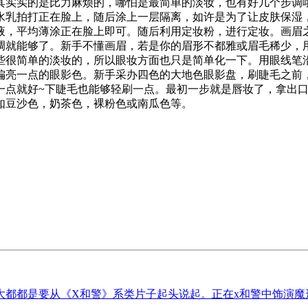
其实实的是比力麻烦的，哪怕是最简单的淡妆，也有好几个步调
水乳拍打正在脸上，随后涂上一层隔离，如许是为了让皮肤保湿
液，平均薄涂正在脸上即可。随后利用定妆粉，进行定妆。画眉
调就能够了。新手不懂画眉，若是你的眉形不都雅或眉毛稀少，
些很简单的淡妆的，所以眼妆方面也只是简单化一下。用眼线笔
偏亮一点的眼影色。新手采办四色的大地色眼影盘，刷睫毛之前
一点就好~下睫毛也能够轻刷一点。最初一步就是唇妆了，拿出
如豆沙色，奶茶色，裸粉色或南瓜色等。
都都是要从《X和警》系类片子起头说起。正在x和警中饰演魔形