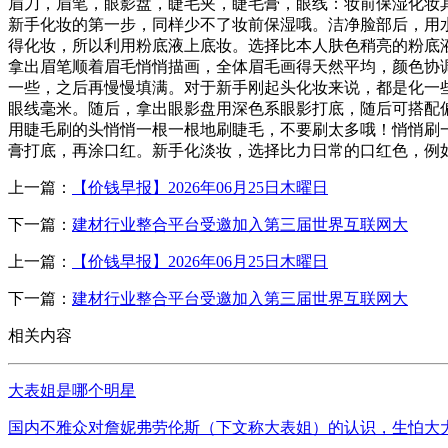
眉刀，眉笔，眼影盘，睫毛夹，睫毛膏，眼线：妆前保湿化妆
新手化妆的第一步，同样少不了妆前保湿哦。洁净脸部后，用
得化妆，所以利用粉底液上底妆。选择比本人肤色稍亮的粉底
拿出眉笔顺着眉毛悄悄描画，全体眉毛画得天然平均，颜色协
一些，之后再慢慢填满。对于新手刚起头化妆来说，都是化一
眼线毫米。随后，拿出眼影盘用深色系眼影打底，随后可搭配
用睫毛刷的头悄悄一根一根地刷睫毛，不要刷太多哦！悄悄刷
膏打底，再涂口红。新手化淡妆，选择比力日常的口红色，例
上一篇：
【价钱早报】2026年06月25日木曜日
下一篇：
建材行业整合平台受邀加入第三届世界互联网大
上一篇：
【价钱早报】2026年06月25日木曜日
下一篇：
建材行业整合平台受邀加入第三届世界互联网大
相关内容
大表姐是哪个明星
国内不雅众对詹妮弗劳伦斯（下文称大表姐）的认识，生怕大大