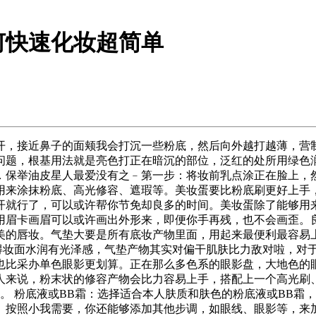
何快速化妆超简单
，接近鼻子的面颊我会打沉一些粉底，然后向外越打越薄，营制
问题，根基用法就是亮色打正在暗沉的部位，泛红的处所用绿色
．保举油皮星人最爱没有之﹣第一步：将妆前乳点涂正在脸上，
用来涂抹粉底、高光修容、遮瑕等。美妆蛋要比粉底刷更好上手
开就行了，可以或许帮你节免却良多的时间。美妆蛋除了能够用
用眉卡画眉可以或许画出外形来，即便你手再残，也不会画歪。
美的唇妆。气垫大要是所有底妆产物里面，用起来最便利最容易
显得妆面水润有光泽感，气垫产物其实对偏干肌肤比力敌对啦，对
也比采办单色眼影更划算。正在那么多色系的眼影盘，大地色的
人来说，粉末状的修容产物会比力容易上手，搭配上一个高光刷、
。 粉底液或BB霜：选择适合本人肤质和肤色的粉底液或BB霜
。按照小我需要，你还能够添加其他步调，如眼线、眼影等，来