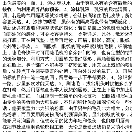
出你最美的一面。1、涂抹爽肤水，由于爽肤水有的含有微量
接收，为利用调养品做预备。2、涂抹乳液，乳液的质地清新
调。若是晦气用隔离霜就涂粉底，会让粉底堵住毛孔皮肤，所
容更天然。4、涂抹防晒霜：虽然有的隔离霜也带有防晒感化，
清新还具有遮瑕和调整肤色的感化；若是是脸上的色斑暗沉比
面部油光的感化，可令妆容更持久、柔滑详尽。此外，散粉还
霜打底，正在用气垫，然后再定妆，画眉，眼影，高光，眼线
向外逐步晕染。4、画眼线：眼线的画法应紧贴睫毛根，细细
上，睫毛膏快干时可用睫毛梳将多余部门断根，也有定型的结
的斑斓加分。利用方式：用唇笔先描好唇形，再顺着唇形涂好
正在脸上。鼻子部门不消再零丁挤粉底液，用东西上残留的粉
后，先轻点正在需要覆盖的处所，再向外分发的晕开。3、画
的标的目的一笔一笔的画，留意每一步下手都要轻。4、涂眼
一路。少量多次才能天然。5、刷睫毛 ：拔出刷头时候把多余
在打粉，然后用唇笔画出本人设想的唇形。正在上下唇中加上
睫毛膏和口红，而且控制一些简单的化妆技巧，如眼线和眉毛
由专业的美妆师为大师供给，不只能够让你愈加深切领会一些
话，需要覆盖力比力强的粉底，由于男生的毛孔比力粗大，分
光粉底，而且要用高光粉底特别强调鼻梁，显出俊毅的线条，
能够只涂润唇膏，但想表示的比力年轻和俊美，也能够用唇膏
在细节处遮瑕润色轮廓很主要，无论是走硬汉线仍是呆萌小清