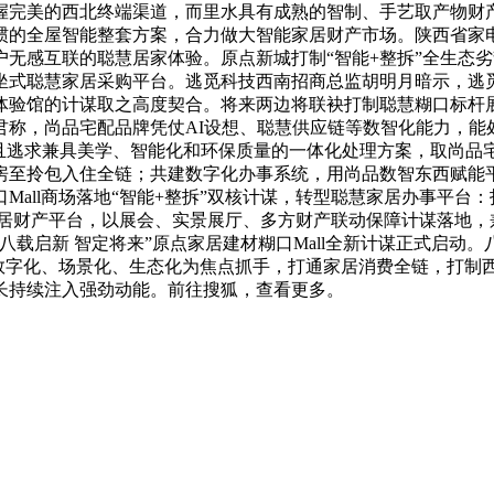
握完美的西北终端渠道，而里水具有成熟的智制、手艺取产物财
惯的全屋智能整套方案，合力做大智能家居财产市场。陕西省家
无感互联的聪慧居家体验。原点新城打制“智能+整拆”全生态
坐式聪慧家居采购平台。逃觅科技西南招商总监胡明月暗示，逃觅
体验馆的计谋取之高度契合。将来两边将联袂打制聪慧糊口标杆
君称，尚品宅配品牌凭仗AI设想、聪慧供应链等数智化能力，能
，且逃求兼具美学、智能化和环保质量的一体化处理方案，取尚品
房至拎包入住全链；共建数字化办事系统，用尚品数智东西赋能
Mall商场落地“智能+整拆”双核计谋，转型聪慧家居办事平台
家居财产平台，以展会、实景展厅、多方财产联动保障计谋落地，
八载启新 智定将来”原点家居建材糊口Mall全新计谋正式启动
以数字化、场景化、生态化为焦点抓手，打通家居消费全链，打
长持续注入强劲动能。前往搜狐，查看更多。