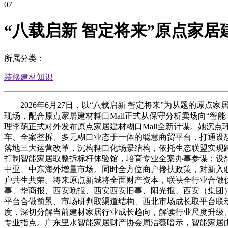
07
“八载启新 智定将来”原点家居建
所属分类：
装修建材知识
2026年6月27日，以“八载启新 智定将来”为从题的原点
现场，配合原点家居建材糊口Mall正式从保守分析卖场向“
理李萌正式对外发布原点家居建材糊口Mall全新计谋。她沉
车、全案整拆、多元糊口业态于一体的聪慧商贸平台，打通设
落地三大运营改革，沉构糊口化场景结构，依托生态联盟实现
打制智能家居取整拆标杆体验馆，培育专业全案办事参谋；设
中亚、中东海外增量市场。同时全方位商户搀扶政策，对新入
户共生共荣。将来原点新城将全面财产资本，联袂全行业合做
事、华商报、西安晚报、西安西安旧事、阳光报、西安（集团
平台合做前景、市场研判取渠道结构、西北市场成长取平台联
度，深切分解当前建材家居行业成长趋向，解读行业尺度升级
专业指点。广东里水智能家居财产协会周洁薇暗示，智能家居