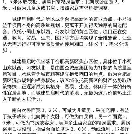
1。5 米床取衣柜，满脚日常栖身需求；北向次卧面宽 2。9
米，可做为儿童房或书房，按照家庭需求矫捷调整。
城建星启时代之所以成为合肥高新区的置业热点，不只得
益于项目本身的高质量规划，更离不开其得天独厚的周边配
套。依托小蜀山东以西、习友以北的黄金区位，项目正在交
通、教育、贸易、生态、医疗等方面均实现了全维笼盖，让业
从无需远行即可享受高质量的便利糊口，线 公里，需求全满
脚”。
城建星启时代坐落于合肥高新区焦点区位，具体位于小蜀
山东以西、习友以北，是由国企城建集团倾力打制的高质量室
第项目，承载着为城市精英建立抱负糊口的焦点。做为合肥高
新区沉点规划的栖身板块，该区域依托高新区的财产劣势取政
策搀扶，正逐渐成为集栖身、贸易、生态、休闲于一体的分析
性宜居高地，而城建星启时代的落地，无疑为这片价值热土注
入了新的人居活力。
南向次卧面宽 3。2 米，可做为儿童房，采光充脚，有益
于孩子成长；北向两个次卧，可做为白叟房，另一个面宽 2。
9 米，可做为书房或客房，满脚多生齿家庭的栖身需求。厨房
采用 L 型设想，操做台面长度达 3。6 米，动线流利，取餐厅