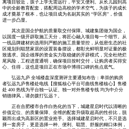
离项目较近，孩子上学无需远行，平安又便利。从长儿园到高
中的全龄教育配套，搭配周边高校的学术空气，为孩子的成长
成才奠基了根本，也让项目成为名副其实的 “学区房”，价值
进一步凸显。
其次是国企护航的质量取交付保障。城建集团做为国企，
以国度一级开辟取施工天分，将匠心融入项目每一个细节。从
一线品牌建材的选用到严酷的施工质量管控，从低密生态的社
区规划到聪慧家居的设置装备摆设，都彰光鲜明显对证量的极
致逃求。国企雄厚的资金实力取稳健的开辟模式，完全杜绝烂
尾风险，工程进度通明，确保项目按时交付，让购房者买得安
心、住得，这也是项目正在市场中博得口碑的焦点底气。
弘远九庐 全域楼盘深度测评主要通知布告：卑崇的购房
者弘远九庐售楼处电线【搜狐核心平台可曲线售楼核心】售楼
处 400 热线为平台独一认证、独一对外售楼专线 均为中介分
销德律风，请勿拨打弘远？。
正在合肥楼市合作白热化的当下，城建星启时代以清晰的
价值定位、的质量保障、全维的配套升级取超高的性价比，脱
颖而出成为高新区的置业抢手。选择城建星启时代，不只是选
择一套房子，更是选择一种、便利、聪慧、舒服的糊口体例，