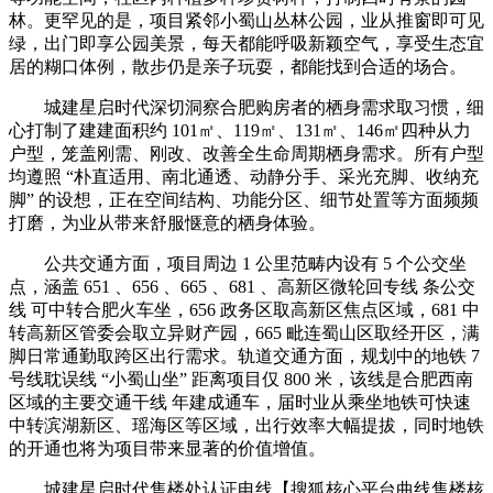
林。更罕见的是，项目紧邻小蜀山丛林公园，业从推窗即可见
绿，出门即享公园美景，每天都能呼吸新颖空气，享受生态宜
居的糊口体例，散步仍是亲子玩耍，都能找到合适的场合。
城建星启时代深切洞察合肥购房者的栖身需求取习惯，细
心打制了建建面积约 101㎡、119㎡、131㎡、146㎡四种从力
户型，笼盖刚需、刚改、改善全生命周期栖身需求。所有户型
均遵照 “朴直适用、南北通透、动静分手、采光充脚、收纳充
脚” 的设想，正在空间结构、功能分区、细节处置等方面频频
打磨，为业从带来舒服惬意的栖身体验。
公共交通方面，项目周边 1 公里范畴内设有 5 个公交坐
点，涵盖 651 、656 、665 、681 、高新区微轮回专线 条公交
线 可中转合肥火车坐，656 政务区取高新区焦点区域，681 中
转高新区管委会取立异财产园，665 毗连蜀山区取经开区，满
脚日常通勤取跨区出行需求。轨道交通方面，规划中的地铁 7
号线耽误线 “小蜀山坐” 距离项目仅 800 米，该线是合肥西南
区域的主要交通干线 年建成通车，届时业从乘坐地铁可快速
中转滨湖新区、瑶海区等区域，出行效率大幅提拔，同时地铁
的开通也将为项目带来显著的价值增值。
城建星启时代售楼处认证电线【搜狐核心平台曲线售楼核