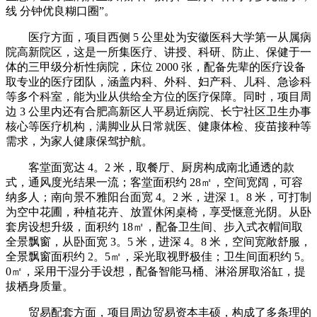
线 分钟优良糊口圈”。
医疗方面，项目西侧 5 公里处为安徽医科大学第一从属病
院高新院区，这是一所集医疗、讲授、科研、防止、保健于一
体的三甲级分析性病院，床位 2000 张，配备先辈的医疗设备
取专业的医疗团队，涵盖内科、外科、妇产科、儿科、急诊科
等多个科室，能为业从供给全方位的医疗保障。同时，项目周
边 3 公里内还有合肥高新区人平易近病院、长宁社区卫生办事
核心等医疗机构，满脚业从日常就医、健康体检、疫苗接种等
需求，为家人健康保驾护航。
客堂面宽达 4。2 米，取餐厅、厨房构成南北通透的款
式，通风度光结果一流；客堂面积约 28㎡，空间宽阔，可容
纳多人；南向景不雅阳台面宽 4。2 米，进深 1。8 米，可打制
为空中花圃，种植花卉、放置休闲桌椅，享受惬意光阴。从卧
套房设想升级，面积约 18㎡，配备卫生间、步入式衣帽间取
全景飘窗，从卧面宽 3。5 米，进深 4。8 米，空间宽敞舒服，
全景飘窗面积约 2。5㎡，采光取视野极佳；卫生间面积约 5。
0㎡，采用干湿分手设想，配备智能马桶、淋浴屏取浴缸，提
拔栖身质量。
贸易配套方面，项目周边贸易资本丰硕，构成了多条理的