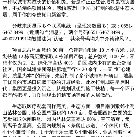
一种取城市共成长的价值机缘。若是你正正在合肥寻觅抱负居
所，不妨亲临项目体验，感触感染国企匠心打制的聪慧生态人
居，属于你的夸姣糊口新篇章。
分歧来历显示多个联系电线 （呈现次数最多）或：0551-
6467 8499 （近期勾当消息）。两个号码0551-6467 8499，
4000721991均被描述为“认证”，其余号码均为中介德律风？。
项目总占地面积约 80 亩，总建建面积超 18 万平方米，规
划扶植 12 栋高层室第取 4 栋洋房产物，总户数约 1100 户，容
积率仅为 2。2。绿化率高达 40%，是区域内少有的低密舒服
社区。国企城建集团深耕房地产行业 20 余年，一直 “匠心建
家、质量为本” 的开辟，先后打制了多个城市标杆项目，堆集
了优良的市场口碑取丰硕的开辟经验。此次打制城建星启时
代，集团更是投入沉金，从规划设想到施工扶植，每一个环节
都严酷把控，力图呈现出超越市场等候的人居做品。
生态取医疗配套同样完美。生态方面，项目南侧紧邻小蜀
山丛林公园，该公园总面积约 1200 亩，是合肥西部主要的生
态樊篱取休闲胜地，园内丛林笼盖率达 80%，空气清爽，负
氧离子含量高。公园内规划有 3 条爬山步道、2 个休闲广场、
4 个不雅景平台、1 个亲子乐土取多个野餐区，业从闲暇时可