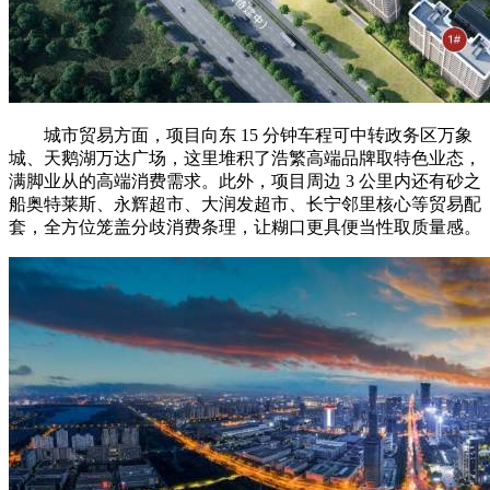
城市贸易方面，项目向东 15 分钟车程可中转政务区万象
城、天鹅湖万达广场，这里堆积了浩繁高端品牌取特色业态，
满脚业从的高端消费需求。此外，项目周边 3 公里内还有砂之
船奥特莱斯、永辉超市、大润发超市、长宁邻里核心等贸易配
套，全方位笼盖分歧消费条理，让糊口更具便当性取质量感。