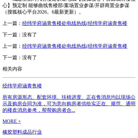
心】预定制 能够曲线售楼部/案场置业参谋/开辟商置业参谋
（搜狐核心平台2026。6最新更新）。
上一篇：
经纬学府涵青售楼处电线热线(经纬学府涵青售楼
下一篇：没有了
上一篇：
经纬学府涵青售楼处电线热线(经纬学府涵青售楼
下一篇：没有了
相关内容
经纬学府涵青售楼
所有房源形态、配套环境、扶植进度、正在售消息均以现场公
示及购房合同为准，可为意向购房者供给实正在、规范、通明
的楼盘消息参考，帮帮购房者合...
MORE +
橡胶塑料成品行业