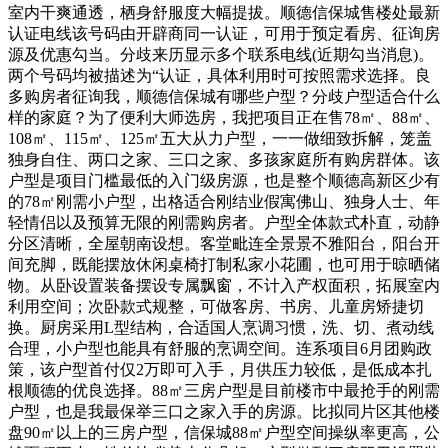
室内干爽通透，栖身舒服度大幅提拔。顺德信保城售楼处最新
认证电线该号码由开辟商同一认证，可用于预定看房、征询房
源及优惠勾当。分歧来历显示多个联系电线(近期勾当消息)。
两个号码均被描述为“认证，具体利用时可按照需求选择。良
多购房者征询我，顺德信保城有哪些户型？分歧户型适合什么
样的家庭？为了便利大师选房，我把项目正在售78㎡、88㎡、
108㎡、115㎡、125㎡五大从力户型，一一做细致拆解，笼盖
独身自住、两口之家、三口之家、多孩家庭所有购房群体。该
户型是项目门槛最低的入门级房源，也是整个顺德高新区少有
的78㎡刚需小户型，出格适合刚结业假寓佛山、独身人士、年
轻情侣以及预算无限的刚需购房者。户型全体款式朴直，动静
分区清晰，全屋朝南设想。客堂毗连全景景不雅阳台，阳台开
间充脚，既能摆放休闲桌椅打制私家小花圃，也可用于晾晒储
物。从卧设置装备摆设专属飘窗，不计入产权面积，拓展室内
利用空间；次卧款式规整，可做客房、书房、儿童房矫捷切
换。厨房采用L型结构，合适国人烹调习惯，洗、切、煮动线
合理，小户型也能具有舒服的烹调空间。连系项目6月团购政
策，该户型首付仅2万即可入手，月供压力较低，是低成本扎
根顺德的优良选择。88㎡三房户型是目前楼市中最抢手的刚需
户型，也是我最保举三口之家入手的房源。比拟同片区其他楼
盘90㎡以上的三房户型，信保城88㎡户型空间操纵率更高，公