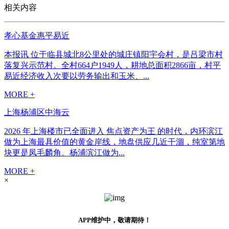
相关内容
孝心基金惠平易近
本报讯 位于临县城北8公里处的城庄镇阳宇会村，是吕梁市村
落复兴示范村。全村664户1949人，耕地总面积2866亩，村平
易近经济收入次要以劳务输出和玉米、...
MORE +
上海杨浦区中海云
2026 年上海楼市已全面进入 焦点资产为王 的时代，内环滨江
做为上海最具价值的黄金岸线，地盘供应几近干涸，纯室第地
块更是凤毛麟角。杨浦滨江做为...
MORE +
×
APP维护中，敬请期待！