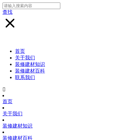
查找
首页
关于我们
装修建材知识
装修建材百科
联系我们

首页
关于我们
装修建材知识
装修建材百科