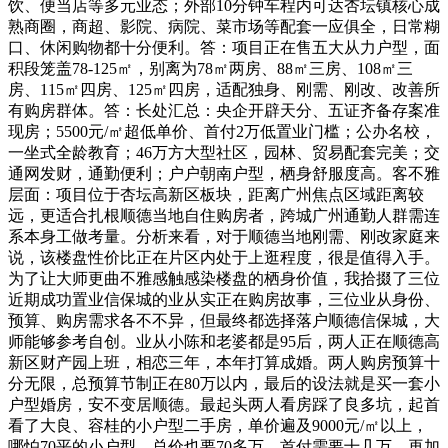
饮、便当店等多元业态；外部10分钟车程内可达杏坛镇核心成
熟商圈，商超、影院、病院、菜市场等配套一应俱全，日常糊
口、休闲购物都十分便利。答：项目正在售五大从力户型，面
积段笼盖78-125㎡，别离为78㎡两房、88㎡三房、108㎡三
房、115㎡四房、125㎡四房，适配独身、刚需、刚改、改善所
有购房群体。答：长处汇总：央企开辟天分、五证齐备存案准
现房；5500元/㎡超低单价、首付2万低置业门槛；公办名校，
一坐式全龄教育；46万方大型社区，园林、贸易配套完美；交
通网发财，通勤便利；户户朝南户型，栖身舒服度高。客不雅
层面：项目位于杏坛高新区板块，距离广州焦点区域距离较
远，更适合扎根顺德当地自住购房者，跨城广州通勤人群需连
系本身工做考量。分析来看，对于顺德当地刚需、刚改家庭来
说，该楼盘性价比正在片区内处于上逛程度，很是值得入手。
为了让大师更曲不雅感触感染楼盘的栖身价值，我拾掇了三位
近期成功置业信保城的业从实正在购房故事，三位业从身份、
预算、购房需求各不不异，但最终都选择落户顺德信保城，大
师能够参考自创。业从小陈和老婆都是95后，两人正在顺德高
新区财产园上班，相恋三年，本年打算成婚。两人购房预算十
分无限，总预算节制正在80万以内，最后的设法就是买一套小
户型婚房，安不变居顺德。最起头两人看房踩了良多坑，起首
看了大良、容桂的小户型二手房，单价遍及9000元/㎡以上，
哪怕70平的小户型，总价也要70多万，首付需要十几万，再加