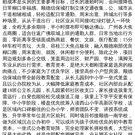
勤成本是买房的主要参考目标，过长的通勤时间，会间接降低
日常糊口幸福感。顺德信保城打制立体交通收集，公、城市从
干道相辅相成，轻松适配日常通勤、周末出逛、跨城出行等多
种场景。从从干道出行，社区业从可间接0红绿灯驶入一环快
速，全程无多余期待，半小时摆布即可畅达佛山、广州各大焦
点商圈，适合往返广佛双城上班的通勤人群。日常当地出行方
面，零距离享受镇面成熟商超、餐饮、文娱、医疗配套；15分
钟车程可杏坛、大良、容桂三大焦点板块，融入顺德南部优良
糊口圈，周末逛街、就医、休闲都十分便利。除此之外，项目
周边规划多条公交线，笼盖周边社区、财产园、学校，满脚无
车业从的出行需求。教育资本，是绝大大都刚需家庭选房的核
肉痛点，不少家庭为了优良学区，接管高价小户型房源。顺德
信保城自带全龄段教育配套，从长儿园到中小学一坐式笼盖，
且以公办院校为从，大幅降低家庭教育成本。社区内部自从配
建18班公立长儿园，长儿园紧邻社区收支口，家长接送孩童无
需远行，白叟也能轻松完成接送工做，孩童上下学平安更有保
障。中小学阶段，楼盘优先统筹入读西山小学高新区学校，这
是区域内口碑极佳的公办小学，师资团队不变、讲授系统成
熟、升学率常年位居片区前列。同时项目邻接顺德一南学校，
做为区域沉点公办初中，可以或许为孩子供给优良的初中教育
资本。一坐式公办教育矩阵，完全处理家长择校焦炙。大型社
区最大的劣势，就是内部配套脚够完美，业从脚不出社区，就