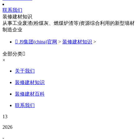
联系我们
装修建材知识
从事工业废渣(粉煤灰、燃煤炉渣等)资源综合利用的新型墙材
制造企业

J9集团(china)官网
>
装修建材知识
>
全部分类

×
关于我们
装修建材知识
装修建材百科
联系我们
13
2026
-