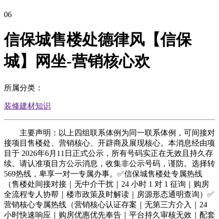
06
信保城售楼处德律风【信保
城】网坐-营销核心欢
所属分类：
装修建材知识
主要声明：以上四组联系体例为同一联系体例，可间接对
接项目售楼处、营销核心、开辟商及展现核心。本消息经由项
目于 2026年6月11日正式公示，所有号码实正在无效且持久存
续。请认准项目方公示消息，收集非公示号码，谨防。选择转
569热线，卑享一对一专属办事。✅信保城售楼处专属热线
（售楼处间接对接｜无中介干扰｜24 小时 1 对 1 征询｜购房
全流程专人协帮｜楼市政策及时解读｜房源形态通明查询）✅
营销核心专属热线（营销核心认证存案｜无第三方介入｜24
小时快速响应｜购房优惠优先奉告｜平台持久审核无效｜配套