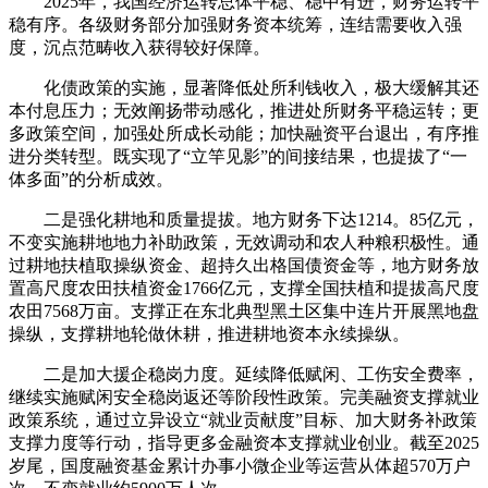
2025年，我国经济运转总体平稳、稳中有进，财务运转平
稳有序。各级财务部分加强财务资本统筹，连结需要收入强
度，沉点范畴收入获得较好保障。
化债政策的实施，显著降低处所利钱收入，极大缓解其还
本付息压力；无效阐扬带动感化，推进处所财务平稳运转；更
多政策空间，加强处所成长动能；加快融资平台退出，有序推
进分类转型。既实现了“立竿见影”的间接结果，也提拔了“一
体多面”的分析成效。
二是强化耕地和质量提拔。地方财务下达1214。85亿元，
不变实施耕地地力补助政策，无效调动和农人种粮积极性。通
过耕地扶植取操纵资金、超持久出格国债资金等，地方财务放
置高尺度农田扶植资金1766亿元，支撑全国扶植和提拔高尺度
农田7568万亩。支撑正在东北典型黑土区集中连片开展黑地盘
操纵，支撑耕地轮做休耕，推进耕地资本永续操纵。
二是加大援企稳岗力度。延续降低赋闲、工伤安全费率，
继续实施赋闲安全稳岗返还等阶段性政策。完美融资支撑就业
政策系统，通过立异设立“就业贡献度”目标、加大财务补政策
支撑力度等行动，指导更多金融资本支撑就业创业。截至2025
岁尾，国度融资基金累计办事小微企业等运营从体超570万户