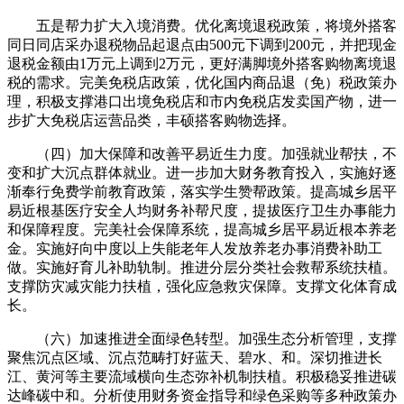
五是帮力扩大入境消费。优化离境退税政策，将境外搭客
同日同店采办退税物品起退点由500元下调到200元，并把现金
退税金额由1万元上调到2万元，更好满脚境外搭客购物离境退
税的需求。完美免税店政策，优化国内商品退（免）税政策办
理，积极支撑港口出境免税店和市内免税店发卖国产物，进一
步扩大免税店运营品类，丰硕搭客购物选择。
（四）加大保障和改善平易近生力度。加强就业帮扶，不
变和扩大沉点群体就业。进一步加大财务教育投入，实施好逐
渐奉行免费学前教育政策，落实学生赞帮政策。提高城乡居平
易近根基医疗安全人均财务补帮尺度，提拔医疗卫生办事能力
和保障程度。完美社会保障系统，提高城乡居平易近根本养老
金。实施好向中度以上失能老年人发放养老办事消费补助工
做。实施好育儿补助轨制。推进分层分类社会救帮系统扶植。
支撑防灾减灾能力扶植，强化应急救灾保障。支撑文化体育成
长。
（六）加速推进全面绿色转型。加强生态分析管理，支撑
聚焦沉点区域、沉点范畴打好蓝天、碧水、和。深切推进长
江、黄河等主要流域横向生态弥补机制扶植。积极稳妥推进碳
达峰碳中和。分析使用财务资金指导和绿色采购等多种政策办