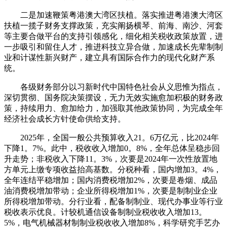
二是加速鞭策粤港澳大湾区扶植。落实推进粤港澳大湾区
扶植一揽子财务支撑政策，充实阐扬横琴、前海、南沙、河套
等主要合做平台的支持引领感化，细化相关税收政策放置，进
一步吸引和留住人才，推进科技立异合做，加速成长先辈制制
业和计谋性新兴财产，建立具有国际合作力的现代化财产系
统。
各级财务部分以习新时代中国特色社会从义思惟为指点，
深切贯彻、国务院决策摆设，无力无效实施愈加积极的财务政
策，持续用力、愈加给力，加强取其他政策协同，为完成全年
经济社会成长方针使命供给支持。
2025年，全国一般公共预算收入21。6万亿元，比2024年
下降1。7%。此中，税收收入增加0。8%，全年总体呈稳步回
升走势；非税收入下降11。3%，次要是2024年一次性放置地
方单元上缴专项收益抬高基数。分税种看，国内增加3。4%，
全年连结平稳增加；国内消费税增加2%，次要是卷烟、成品
油消费税增加带动；企业所得税增加1%，次要是制制业企业
所得税增加带动。分行业看，配备制制业、现代办事业等行业
税收表示优良。计较机通信设备制制业税收收入增加13。
5%，电气机械器材制制业税收收入增加8%，科学研究手艺办