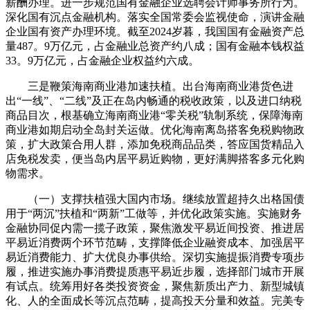
薪酬办理。进一步规范国有金融企业选聘会计师事务所行为。
深化国有沉点金融机构。落实全国常委会监视使命，演讲金融
企业国有资产办理环境。截至2024岁暮，我国国有金融资产总
量487。9万亿元，占金融业总资产约八成；国有金融本钱权益
33。9万亿元，占金融企业权益约六成。
三是鞭策海南商业港加速扶植。出台海南商业港货色进
出“一线”、“二线”及正在岛内畅通的税收政策，以及进口纳税
商品目次，根基确立海南商业港“零关税”轨制系统，保障海南
商业港如期启动全岛封关运做。优化海南离岛搭客免税购物政
策，扩大政策合用人群，添加免税商品品类，答应国货精品入
店免税发卖，便当岛内居平易近购物，更好满脚搭客多元化购
物需求。
（一）支撑扶植强大国内市场。继续放置超持久出格国债
用于“两沉”扶植和“两新”工做等，并优化政策实施。实施财务
金融协同促内需一揽子政策，聚焦激发平易近间投资、推进居
平易近消费两个环节范畴，支撑降低企业融资成本、加强居平
易近消费能力、扩大优良办事供给。深切实施提振消费专项步
履，推进实施办事消费提质惠平易近步履，选择部门城市开展
有试点。统筹用好各类投资资金，聚焦新质出产力、新型城镇
化、人的全面成长等沉点范畴，提高投天分量和效益。完美专