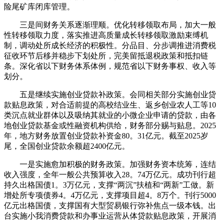
险尾矿库闭库管理。
三是间财务关系逐渐理顺。优化转移领取布局，加大一般
性转移领取力度，落实推进高质量成长转移领取激励束缚机
制，调动处所成长经济的积极性。分品目、分步调推进消费税
征收环节后移并稳步下划处所，完美留抵退税政策和抵扣链
条。深化省以下财务体系体例，规范省以下财务事权、收入等
划分。
五是继续实施创业贷款补政策。会同相关部分实施创业贷
款贴息政策，对合适前提的高校结业生、返乡创业农人工等10
类沉点就业群体以及吸纳其就业的小微企业申请的贷款，由各
地创业贷款基金或性融资机构供给，财务部分赐与贴息。2025
年，地方财务放置创业贷款补资金80。31亿元。截至2025岁
尾，全国创业贷款余额超2400亿元。
一是实施愈加积极的财务政策。加强财务资本统筹，连结
收入强度，全年一般公共预算收入28。74万亿元。成功刊行超
持久出格国债1。3万亿元，支撑“两沉”扶植和“两新”工做。新
增处所专项债券4。4万亿元，支撑项目超4。8万个。刊行5000
亿元出格国债，支撑国有大型贸易银行弥补焦点一级本钱。出
台实施小我消费贷款和办事业运营从体贷款贴息政策，开展消