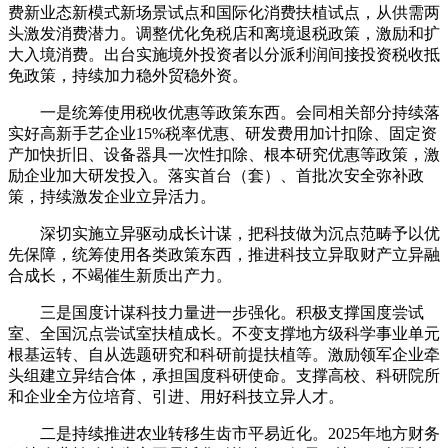
费新业态新模式新场景试点和国际化消费扶植试点，从供需两
头激发消费潜力。调整优化免税店和离境退税政策，激励和扩
大入境消费。出台实施境外投资者以分派利润间接投资税收抵
免政策，持续加力稳外贸稳外资。
一是统筹使用税收优惠等政策东西。会同相关部分持续落
实好高新手艺企业15%税率优惠、研发费用加计扣除、固定资
产加快折旧、设备器具一次性扣除、根本研究优惠等政策，激
励企业加大研发投入。落实首台（套）、首批次安全弥补政
策，持续激发企业立异活力。
深切实施立异驱动成长计谋，把科技做为沉点范畴予以优
先保障，统筹使用各类政策东西，推进科技立异取财产立异融
合成长，不竭催生新质出产力。
三是国度计谋科技力量进一步强化。积极支撑国度尝试
室、全国沉点尝试室扶植成长。不变支撑地方级科学事业单元
根基运转、自从选题研究和科研前提扶植等。激励领军企业牵
头组建立异结合体，承担国度科研使命。支撑高校、科研院所
和企业全方位培育、引进、用好科技立异人才。
二是持续推进农业转移生齿市平易近化。2025年地方财务