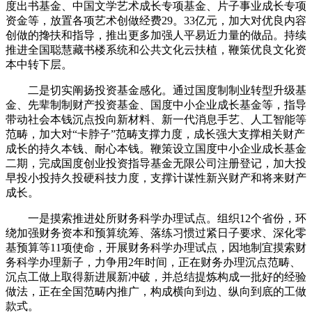
度出书基金、中国文学艺术成长专项基金、片子事业成长专项
资金等，放置各项艺术创做经费29。33亿元，加大对优良内容
创做的搀扶和指导，推出更多加强人平易近力量的做品。持续
推进全国聪慧藏书楼系统和公共文化云扶植，鞭策优良文化资
本中转下层。
二是切实阐扬投资基金感化。通过国度制制业转型升级基
金、先辈制制财产投资基金、国度中小企业成长基金等，指导
带动社会本钱沉点投向新材料、新一代消息手艺、人工智能等
范畴，加大对“卡脖子”范畴支撑力度，成长强大支撑相关财产
成长的持久本钱、耐心本钱。鞭策设立国度中小企业成长基金
二期，完成国度创业投资指导基金无限公司注册登记，加大投
早投小投持久投硬科技力度，支撑计谋性新兴财产和将来财产
成长。
一是摸索推进处所财务科学办理试点。组织12个省份，环
绕加强财务资本和预算统筹、落练习惯过紧日子要求、深化零
基预算等11项使命，开展财务科学办理试点，因地制宜摸索财
务科学办理新子，力争用2年时间，正在财务办理沉点范畴、
沉点工做上取得新进展新冲破，并总结提炼构成一批好的经验
做法，正在全国范畴内推广，构成横向到边、纵向到底的工做
款式。