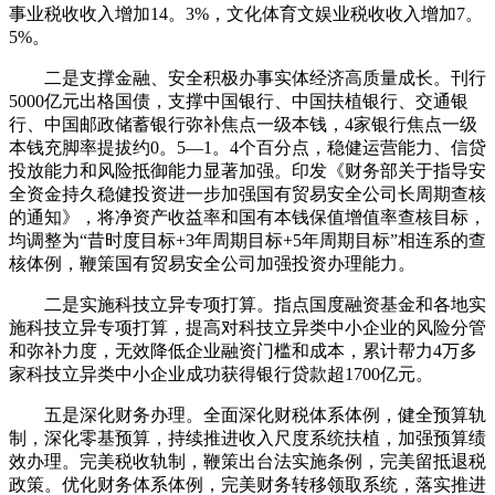
事业税收收入增加14。3%，文化体育文娱业税收收入增加7。
5%。
二是支撑金融、安全积极办事实体经济高质量成长。刊行
5000亿元出格国债，支撑中国银行、中国扶植银行、交通银
行、中国邮政储蓄银行弥补焦点一级本钱，4家银行焦点一级
本钱充脚率提拔约0。5—1。4个百分点，稳健运营能力、信贷
投放能力和风险抵御能力显著加强。印发《财务部关于指导安
全资金持久稳健投资进一步加强国有贸易安全公司长周期查核
的通知》，将净资产收益率和国有本钱保值增值率查核目标，
均调整为“昔时度目标+3年周期目标+5年周期目标”相连系的查
核体例，鞭策国有贸易安全公司加强投资办理能力。
二是实施科技立异专项打算。指点国度融资基金和各地实
施科技立异专项打算，提高对科技立异类中小企业的风险分管
和弥补力度，无效降低企业融资门槛和成本，累计帮力4万多
家科技立异类中小企业成功获得银行贷款超1700亿元。
五是深化财务办理。全面深化财税体系体例，健全预算轨
制，深化零基预算，持续推进收入尺度系统扶植，加强预算绩
效办理。完美税收轨制，鞭策出台法实施条例，完美留抵退税
政策。优化财务体系体例，完美财务转移领取系统，落实推进