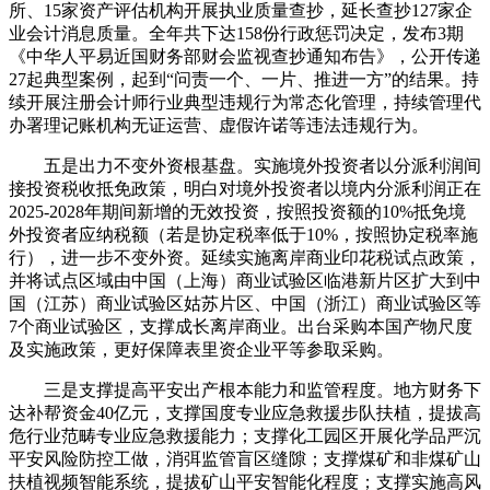
所、15家资产评估机构开展执业质量查抄，延长查抄127家企
业会计消息质量。全年共下达158份行政惩罚决定，发布3期
《中华人平易近国财务部财会监视查抄通知布告》，公开传递
27起典型案例，起到“问责一个、一片、推进一方”的结果。持
续开展注册会计师行业典型违规行为常态化管理，持续管理代
办署理记账机构无证运营、虚假许诺等违法违规行为。
五是出力不变外资根基盘。实施境外投资者以分派利润间
接投资税收抵免政策，明白对境外投资者以境内分派利润正在
2025-2028年期间新增的无效投资，按照投资额的10%抵免境
外投资者应纳税额（若是协定税率低于10%，按照协定税率施
行），进一步不变外资。延续实施离岸商业印花税试点政策，
并将试点区域由中国（上海）商业试验区临港新片区扩大到中
国（江苏）商业试验区姑苏片区、中国（浙江）商业试验区等
7个商业试验区，支撑成长离岸商业。出台采购本国产物尺度
及实施政策，更好保障表里资企业平等参取采购。
三是支撑提高平安出产根本能力和监管程度。地方财务下
达补帮资金40亿元，支撑国度专业应急救援步队扶植，提拔高
危行业范畴专业应急救援能力；支撑化工园区开展化学品严沉
平安风险防控工做，消弭监管盲区缝隙；支撑煤矿和非煤矿山
扶植视频智能系统，提拔矿山平安智能化程度；支撑实施高风