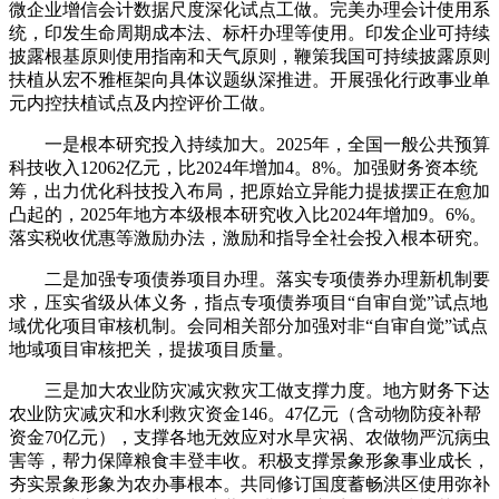
微企业增信会计数据尺度深化试点工做。完美办理会计使用系
统，印发生命周期成本法、标杆办理等使用。印发企业可持续
披露根基原则使用指南和天气原则，鞭策我国可持续披露原则
扶植从宏不雅框架向具体议题纵深推进。开展强化行政事业单
元内控扶植试点及内控评价工做。
一是根本研究投入持续加大。2025年，全国一般公共预算
科技收入12062亿元，比2024年增加4。8%。加强财务资本统
筹，出力优化科技投入布局，把原始立异能力提拔摆正在愈加
凸起的，2025年地方本级根本研究收入比2024年增加9。6%。
落实税收优惠等激励办法，激励和指导全社会投入根本研究。
二是加强专项债券项目办理。落实专项债券办理新机制要
求，压实省级从体义务，指点专项债券项目“自审自觉”试点地
域优化项目审核机制。会同相关部分加强对非“自审自觉”试点
地域项目审核把关，提拔项目质量。
三是加大农业防灾减灾救灾工做支撑力度。地方财务下达
农业防灾减灾和水利救灾资金146。47亿元（含动物防疫补帮
资金70亿元），支撑各地无效应对水旱灾祸、农做物严沉病虫
害等，帮力保障粮食丰登丰收。积极支撑景象形象事业成长，
夯实景象形象为农办事根本。共同修订国度蓄畅洪区使用弥补