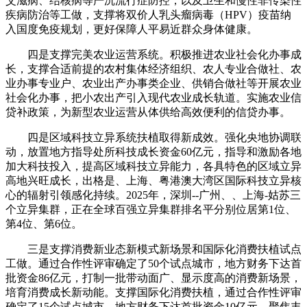
艾滋病、结核病等严沉流行症防控，以及卫生和慢性非传染性
疾病防治等工做，支撑将双价人乳头瘤病毒（HPV）疫苗纳
入国度免疫规划，更好保障人平易近群众身体健康。
四是支撑完美农业运营系统。积极推进农业社会化办事成
长，支撑合适前提的农村集体经济组织、农人专业合做社、农
业办事专业户、农业出产办事类企业、供销合做社等开展农业
社会化办事，把小农出产引入现代农业成长轨道。实施农业信
贷补政策，为新型农业运营从体供给高效便利的信贷办事。
四是区域科技立异系统扶植取得新成效。强化央地协调联
动，放置地方指导处所科技成长资金60亿元，指导和激励各地
加大科技投入，提高区域科技立异能力，各具特色的区域立异
高地兴旺成长，出格是、上海、粤港澳大湾区国际科技立异核
心的辐射引领感化持续。2025年，深圳--广州、、上海-姑苏三
个立异集群，正在全球百强立异集群排名平分别位居第1位、
第4位、第6位。
三是支撑消费新业态新模式新场景和国际化消费扶植试点
工做。通过合作性评审确定了50个试点城市，地方财务下达首
批资金86亿元，打制一批带动面广、显示度高的消费新场景，
培育消费成长新动能。支撑国际化消费扶植，通过合作性评审
确定了15个试点城市，地方财务下达首批资金10亿元，聚焦丰