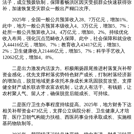
法子，成立预拨轨制，保障蓄畅洪区因灾受损群众快速获得弥
补，加速恢复受灾群众一般出产糊口次序。
2025年，全国一般公共预算收入28。7万亿元，增加1%。
此中，地方一般公共预算本级收入4。3万亿元，增加5。7%；
处所一般公共预算收入24。4万亿元，增加0。2%。持续优化
收入布局，强化沉点范畴收入保障。此中，社会保障和就业收
入44416亿元，增加6。7%；教育收入43417亿元，增加3。
2%；卫生健康收入21446亿元，增加5。7%；科学手艺收入
12062亿元，增加4。8%。
二是出力激发内活泼力。积极阐扬跟尾推进村落复兴补帮
资金感化，优先支撑村落劣势特色财产成长，打制村落经济新
的增加点，脱贫地域更多依托本身成长来巩固脱贫攻坚。支撑
健全财产成长联农带农富农机制，让农人有活干、有钱赔，让
农村聚人气、留人才，确保脱贫后能成长、可持续。
二是医疗卫生办事程度持续提高。2025年，地方财务下达
相关补帮资金473亿元，支撑公立病院分析、卫生健康人才培
育、医疗卫朝气构能力扶植、西医药事业传承取成长、实施根
基药物轨制等。