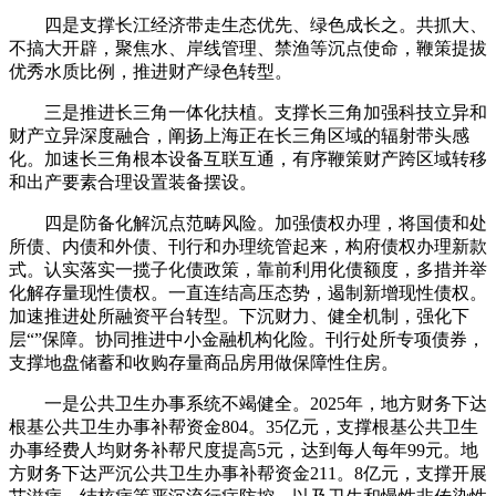
四是支撑长江经济带走生态优先、绿色成长之。共抓大、
不搞大开辟，聚焦水、岸线管理、禁渔等沉点使命，鞭策提拔
优秀水质比例，推进财产绿色转型。
三是推进长三角一体化扶植。支撑长三角加强科技立异和
财产立异深度融合，阐扬上海正在长三角区域的辐射带头感
化。加速长三角根本设备互联互通，有序鞭策财产跨区域转移
和出产要素合理设置装备摆设。
四是防备化解沉点范畴风险。加强债权办理，将国债和处
所债、内债和外债、刊行和办理统管起来，构府债权办理新款
式。认实落实一揽子化债政策，靠前利用化债额度，多措并举
化解存量现性债权。一直连结高压态势，遏制新增现性债权。
加速推进处所融资平台转型。下沉财力、健全机制，强化下
层“”保障。协同推进中小金融机构化险。刊行处所专项债券，
支撑地盘储蓄和收购存量商品房用做保障性住房。
一是公共卫生办事系统不竭健全。2025年，地方财务下达
根基公共卫生办事补帮资金804。35亿元，支撑根基公共卫生
办事经费人均财务补帮尺度提高5元，达到每人每年99元。地
方财务下达严沉公共卫生办事补帮资金211。8亿元，支撑开展