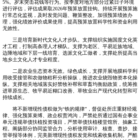
5%。岁末突击花钱等行为。按季度对地方部分过紧日子环境
进行评估，评估成果取2026年预算放置挂钩。持续开展预算施
行常态化监视，及时发觉问题、鞭策整改。加强预算绩效办
理，强化绩效评价成果使用，提高预算放置科学性和资金利用
无效性。
三是培育新时代文化人才步队。支撑组织实施国度文化英
才工程，打制高条理人才梯队。支撑为老区、平易近族地域、
边陲地域和下层一线培育、选派文化工做者，支撑处所提高当
地乡土文化人才专业程度。
二是农业生态资本无效。绿色成长，支撑开展地膜科学利
用收受接管和农做物秸秆分析操纵，推进农业烧毁物资本化操
纵。支撑相关地域落实好禁牧补帮和草畜均衡励政策，统筹推
进草原生态、牧平易近糊口改善、草牧业出产现代化转型和可
持续成长。
将不新增现性债权做为“铁的规律”，督促处所庄重财经规
律、强化预算束缚、政企权责鸿沟，严禁处所通过国有企事业
单元违规举债扶植投资项目，严禁举债扶植楼堂馆所、抽象工
程。阐扬部分协同监管合力，分析使用审计、核查、查抄、接
管举报等体例，完美新增现性债权发觉和线索收集机制。严酷