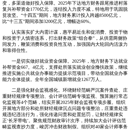
变，多渠道做好投入保障。2025年下达地方财务跟尾推进村落
复兴补帮资金1770亿元，连结投入力度不减，特地用于巩固脱
贫攻坚。“十四五”期间，地方财务累计投入跨越8500亿元，
比“十三五”期间添加3200亿元，增幅达60%。
认实落实扩大内需计谋，惠平易近生和促消费、投资于物
和投资于人慎密连系，打出财务政策“组合拳”，从供需两侧协
同发力，鞭策消费和投资良性互动，加强国内大轮回内活泼力
和靠得住性。
一是切实做好就业资金保障。2025年，地方财务下达就业
补帮资金667。4亿元，支撑处所落实就业创业搀扶政策，继续
推进实施公共就业办事能力提拔示范项目，带动全国就业办事
能力全体提拔。全年全国城镇新增就业1267万人。
二是强化财会监视感化。环绕财经范畴严沉案件查处、庄
重财经规律专项整治、会计评估范畴专项监视、预算施行常态
化监视等4个范畴，结实开展2025年财会监视专项步履。组织
开展地方部分和处所财经规律沉点问题专项整治，庄重查处违
规违纪违法行为，强化传递问责和处置惩罚，让财经规律实
正‘长牙带电’。聚焦规范财政审计次序，持续加大会计评估范
畴监视查抄力度，峻厉冲击财政制假。组织对40家会计师事务