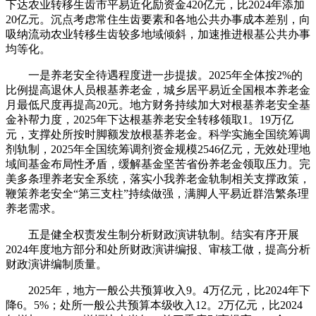
下达农业转移生齿市平易近化励资金420亿元，比2024年添加
20亿元。沉点考虑常住生齿要素和各地公共办事成本差别，向
吸纳流动农业转移生齿较多地域倾斜，加速推进根基公共办事
均等化。
一是养老安全待遇程度进一步提拔。2025年全体按2%的
比例提高退休人员根基养老金，城乡居平易近全国根本养老金
月最低尺度再提高20元。地方财务持续加大对根基养老安全基
金补帮力度，2025年下达根基养老安全转移领取1。19万亿
元，支撑处所按时脚额发放根基养老金。科学实施全国统筹调
剂轨制，2025年全国统筹调剂资金规模2546亿元，无效处理地
域间基金布局性矛盾，缓解基金坚苦省份养老金领取压力。完
美多条理养老安全系统，落实小我养老金轨制相关支撑政策，
鞭策养老安全“第三支柱”持续做强，满脚人平易近群浩繁条理
养老需求。
五是健全权责发生制分析财政演讲轨制。结实有序开展
2024年度地方部分和处所财政演讲编报、审核工做，提高分析
财政演讲编制质量。
2025年，地方一般公共预算收入9。4万亿元，比2024年下
降6。5%；处所一般公共预算本级收入12。2万亿元，比2024