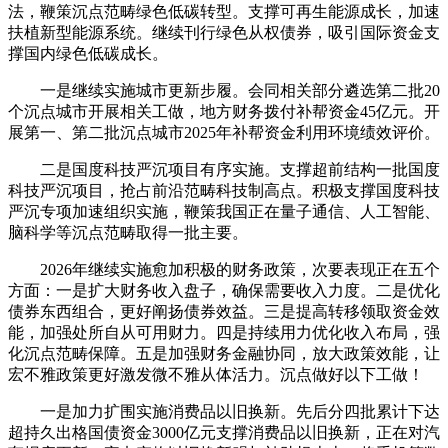
法，鞭策沉点范畴绿色低碳转型。支撑可再生能源成长，加速
扶植新型能源系统。继续刊行绿色从权债券，吸引国际资金支
撑国内绿色低碳成长。
一是继续实施城市更新步履。会同相关部分遴选第二批20
个沉点城市开展相关工做，地方财务拨付补帮资金45亿元。开
展第一、第二批沉点城市2025年补帮资金利用环境绩效评价。
二是国度科技严沉项目有序实施。支撑超前结构一批国度
科技严沉项目，抢占前沿范畴科技制高点。积极支撑国度科技
严沉专项加速组织实施，鞭策我国正在量子通信、人工智能、
脑科学等沉点范畴取得一批主要。
2026年继续实施愈加积极的财务政策，次要表现正在五个
方面：一是扩大财务收入盘子，确保需要收入力度。二是优化
债券东西组合，更好阐扬债券效益。三是提高转移领取资金效
能，加强处所自从可用财力。四是持续用力优化收入布局，强
化沉点范畴保障。五是加强财务金融协同，放大政策效能，让
宏不雅政策更好激发微不雅从体活力。沉点做好以下工做！
一是加力扩围实施消费品以旧换新。先后分四批累计下达
超持久出格国债资金3000亿元支撑消费品以旧换新，正在对汽