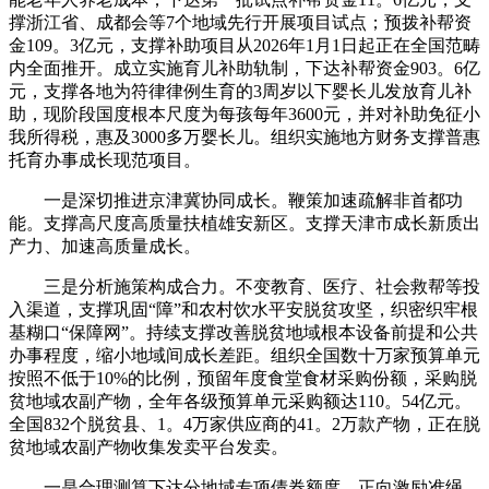
撑浙江省、成都会等7个地域先行开展项目试点；预拨补帮资
金109。3亿元，支撑补助项目从2026年1月1日起正在全国范畴
内全面推开。成立实施育儿补助轨制，下达补帮资金903。6亿
元，支撑各地为符律律例生育的3周岁以下婴长儿发放育儿补
助，现阶段国度根本尺度为每孩每年3600元，并对补助免征小
我所得税，惠及3000多万婴长儿。组织实施地方财务支撑普惠
托育办事成长现范项目。
一是深切推进京津冀协同成长。鞭策加速疏解非首都功
能。支撑高尺度高质量扶植雄安新区。支撑天津市成长新质出
产力、加速高质量成长。
三是分析施策构成合力。不变教育、医疗、社会救帮等投
入渠道，支撑巩固“障”和农村饮水平安脱贫攻坚，织密织牢根
基糊口“保障网”。持续支撑改善脱贫地域根本设备前提和公共
办事程度，缩小地域间成长差距。组织全国数十万家预算单元
按照不低于10%的比例，预留年度食堂食材采购份额，采购脱
贫地域农副产物，全年各级预算单元采购额达110。54亿元。
全国832个脱贫县、1。4万家供应商的41。2万款产物，正在脱
贫地域农副产物收集发卖平台发卖。
一是合理测算下达分地域专项债券额度。正向激励准绳，