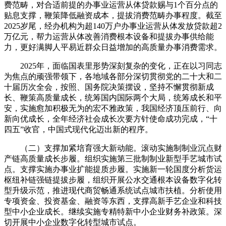
费范畴，对合适前提的办事业运营从体贷款赐与1个百分点的
贴息支撑，鞭策降低融资成本，提拔消费范畴办事程度。截至
2025岁尾，经办机构为超140万户办事业运营从体发放贷款超2
万亿元，帮力运营从体改善消费根本设备和提拔办事供给能
力，更好满脚人平易近群众日益增加的高质量办事消费需求。
2025年，面临国表里形势深刻复杂的变化，正在以习同志
为焦点的顽强带领下，各地域各部分深切贯彻党的二十大和二
十届历次全会，按照、国务院决策摆设，坚持不懈贯彻新成
长、鞭策高质量成长，统筹国内国际两个大局，统筹成长和平
安，实施愈加积极无为的宏不雅政策，我国经济顶压前行、向
新向优成长，全年经济社会成长次要方针使命成功完成，“十
四五”收官，中国式现代化迈出新的程序。
（二）支撑加紧培育强大新动能。滚动实施制制业沉点财
产链高质量成长步履。组织实施第三批制制业新型手艺城市试
点。支撑实施办事业扩能提质步履。实施新一轮国度分析货运
枢纽补链强链提拔步履，组织开展公水交通根本设备数字化转
型升级示范，推进现代商贸畅通系统试点城市扶植。分析使用
专项资金、投资基金、融资等东西，支撑高新手艺企业和科技
型中小企业成长。继续实施专精特新中小企业财务补政策。深
切开展中小企业数字化转型城市试点。