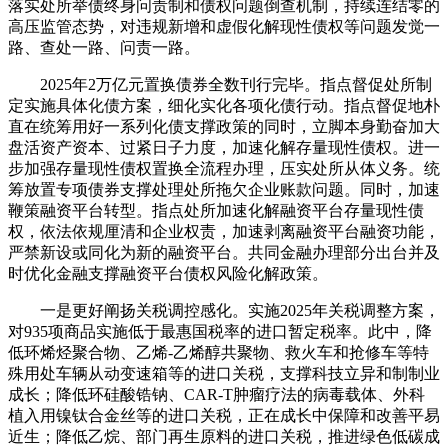
落实处所举债终身问责制和债权问题倒查机制，持续连结零的
高压监管态势，对违规新增和虚假化解现性债权等问题发觉一
路、查处一路、问责一路。
2025年2万亿元置换债券全数刊行完毕。指点督促处所制
定实施具体化债方案，细化实化各项化债行动。指点督促地朴
直在统筹用好一系列化债支撑政策的同时，立脚本身勤奋加大
盘活资产资本、过紧日子力度，加速化解存量现性债权。进一
步加强存量现性债权置换全流程办理，压实处所从体义务。统
筹放置专项债券支撑处理处所拖欠企业账款问题。同时，加速
鞭策融资平台转型。指点处所加速化解融资平台存量现性债
权，依法依规厘清和企业权责，加速剥离融资平台融资功能，
严禁新设或同化为新的融资平台。共同金融办理部分出台并及
时优化金融支撑融资平台债权风险化解政策。
一是更好阐扬关税调控感化。实施2025年关税调整方案，
对935项商品实施低于最惠国税率的进口暂定税率。此中，降
低环烯烃聚合物、乙烯-乙烯醇共聚物、救火车和抢修车等特
殊用处车辆从动变速箱等的进口关税，支撑科技立异和制制业
成长；降低环硅酸锆钠、CAR-T肿瘤疗法的病毒载体、外科
植入用镍钛合金丝等的进口关税，正在成长中保障和改善平易
近生；降低乙烷、部门再生原料的进口关税，推进绿色低碳成