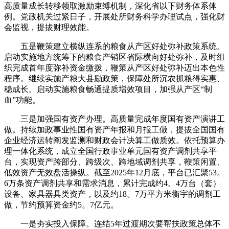
高质量成长转移领取激励束缚机制，深化省以下财务体系体
例。党政机关过紧日子，开展处所财务科学办理试点，强化财
会监视，提拔财理效能。
五是鞭策建立横纵连系的粮食从产区好处弥补政策系统。
启动实施地方统筹下的粮食产销区省际横向好处弥补，及时组
织完成首年度弥补资金缴拨，鞭策从产区好处弥补迈出本色性
程序。继续实施产粮大县励政策，保障处所沉农抓粮得实惠、
稳成长。启动实施粮食畅通提质增效项目，加强从产区“制
血”功能。
三是加强国有资产办理。高质量完成年度国有资产演讲工
做。持续加政事业性国有资产年报和月报工做，提拔全国国有
企业经济运转阐发监测和财政会计决算工做质效。依托预算办
理一体化系统，成立全国行政事业单元国有资产调剂共享平
台，实现资产跨部分、跨级次、跨地域调剂共享，鞭策闲置、
低效资产无效盘活操纵。截至2025年12月底，平台已汇聚53。
6万条资产调剂共享和需求消息，累计完成约4。4万台（套）
设备、家具器具类资产，以及约18。7万平方米衡宇的调剂工
做，节约预算资金约5。7亿元。
一是夯实投入保障。连结5年过渡期次要帮扶政策总体不