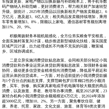
车报废更新、家电产物以旧换新赐与补助根本上，将手机等数
码产物纳入补助范畴，更好消费潜力，帮力相关财产加速转型
升级。据统计，2025年消费品以旧换新相关产物发卖额超2。6
万亿元，惠及超3。6亿人次；相关商品发卖额持续增加，乘用
车零售量增加3。8%，限额以上家电、通信器材零售额别离增
加11%、20。9%。
积极阐扬财务本能机能感化，全方位夯实粮食平安根底，
全面实施村落复兴计谋，稳步推进新型城镇化扶植，落实国度
区域严沉计谋，出力处理成长不均衡不充实的问题，鞭策城
乡、区域协调成长。
二是立异实施消费贷款贴息政策。会同相关部分制定小我
消费贷款和办事业运营从体贷款两项贴息政策，加强财务金融
协同，撬动更多信贷资金精准投向消费范畴，降低居平易近和
运营从体的信贷成本。一方面，对合适前提的小我消费贷款赐
与1个百分点的贴息支撑。支撑范畴包罗日常糊口性的小额消
费，买车、拆修、购买家具家电或手机电脑等较大额度的商品
消费，以及旅逛、养老、教培等办事消费。截至2025岁尾，23
家经办机构小我消费贷款余额规模近6万亿元，比2024年添加
超5000亿元，增加10。2%。另一方面，聚焦餐饮住宿、健
康、养老、托育、家政、文化文娱、旅逛、体育等8类次要消