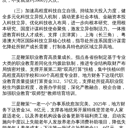
次，不变就业约5900万人次。
（三）加速高程度科技自立自强。持续加大投入力度，健
全多元化科技立异投入机制，撬动更多社会本钱、金融资本投
入科技立异。优化科技收入布局，进一步向根本研究、使用根
本研究、国度计谋科技使命聚焦，激发立异创制活力。一体推
进教育科技人才成长。支撑（京津冀）、上海（长三角）、粤
港澳大湾区国际科技立异核心扶植，指导处所连系国度计谋需
乞降处所财产成长需要，打制各具特色的区域立异高地。
三是鞭策职业教育高质量成长。指点各省份制定基于专业
大类的职业教育差同化生均拨款轨制，推进专业结构取财产布
局慎密对接。支撑开展第二期“双高打算”扶植，集中扶植60所
高程度高职学校和160个高程度专业群。地方财务下达现代职
业教育质量提拔打算资金312。57亿元，支撑处所提高职业院
校生均拨款程度，改善办学前提，深化产教融合、校企合做，
加强职业教育“双师型”教师培育培训。
三是鞭策“一老一小”办事系统愈加完美。2025年，地方财
务下达资金34。8亿元，支撑各地统筹开展特殊坚苦老年人家
庭适老化，以及养老机构设备设备更新等福利类工做。启动实
施向中度以上失能老年人发放养老办事消费补助项目，降低失
能老年人养老成本；下达第一批试点补帮资金11。6亿元，支