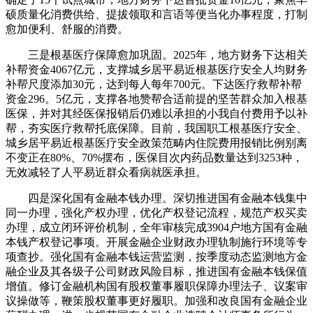
硕质量化消费供给、提拔领取和言语等便当化办事程度，打制
愈加便利、舒服的消费。
三是根基医疗保障愈加巩固。2025年，地方财务下达相关
补帮资金4067亿元，支撑城乡居平易近根基医疗安全人均财务
补帮尺度添加30元，达到每人每年700元。下达医疗救帮补帮
资金296。5亿元，支撑各地赞帮合适前提的坚苦群众加入根基
医保，并对其经医保报销后仍难以承担的小我自付费用予以补
帮，夯实医疗救帮托底保障。目前，我国职工根基医疗安全、
城乡居平易近根基医疗安全政策范畴内住院费用报销比例别离
不变正在80%、70%摆布，医保目次内药品数量达到3253种，
无效减轻了人平易近群众看病就医承担。
四是深化国有金融本钱办理。深切推进国有金融本钱集中
同一办理，强化产权办理，优化产权登记流程，规范产权买卖
办理，成立闭环评价机制，全年审核完成3904户地方国有金融
本钱产权登记事项。开展金融企业财政办理轨制施行环境等专
项查抄。强化国有金融本钱运营监测，按季度动态监测地方金
融企业及其各级子公司财政风险目标，推进国有金融本钱保值
增值。修订金融机构国有股权董事履职保障办理法子、议案审
议操做等，鞭策股权董事更好履职。加强和改良国有金融企业