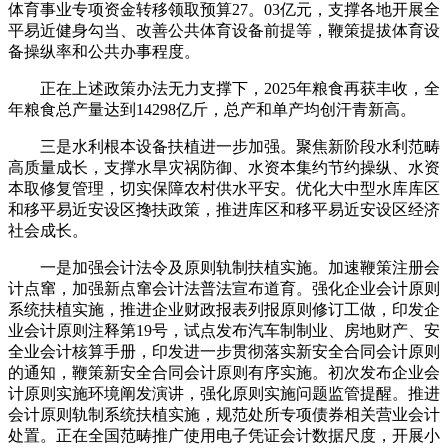
体育事业专项资金转移领取预算27。03亿元，支撑各地开展全
平易近健身勾当、改善公共体育设备前提等，鞭策提拔体育设
备操纵率和公共办事程度。
正在上述政策办法无力支撑下，2025年粮食再获丰收，全
年粮食总产量达到14298亿斤，总产和单产均创汗青新高。
三是水利根本设备扶植进一步加强。聚焦新阶段水利范畴
高质量成长，支撑水旱灾祸防御、水资本集约节约操纵、水资
本取修复管理，切实保障农村供水平安。优化大中型水库库区
和移平易近安设区搀扶政策，推进库区和移平易近安设区经济
社会成长。
一是加强会计法令及原则轨制扶植实施。加速鞭策注册会
计点窜，加强新点窜会计法普法宣布道育。强化企业会计原则
系统扶植实施，推进企业财政报表列报原则修订工做，印发企
业会计原则注释第19号，试点发布汽车制制业、房地财产、安
全业会计核算手册，印发进一步贯彻落实新安全合同会计原则
的通知，鞭策新安全合同会计原则有序实施。初次发布企业会
计原则实施环境阐发演讲，强化原则实施问题监管提醒。推进
会计原则轨制系统扶植实施，规范处所专项债券相关营业会计
处置。正在全国范畴推广使用电子凭证会计数据尺度，开展小