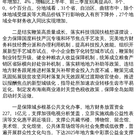
年增加2。4%，增幅比上半年、前三季度别离提高0。8个、
0。6个百分点。分地域看，31个省、自治区、曲辖市中，除个
体地域受煤炭等大商品价钱下行影响收入有所下降外，27个地
域全年财务收入同比实现增加。
二是结实鞭策高质量成长。落实科技强国扶植想谋摆设，
全力保障国度科技严沉专项和环节焦点手艺攻关。完美地方财
务科技经费分派和办理利用机制，提高科技投入效能。组织开
展新型手艺城市试点、中小企业数字化转型城市试点，鞭策制
制业转型升级。健全种粮农人收益保障机制，统筹成立粮食产
销区省际横向好处弥补机制，落实耕地地力补助等政策。连结
地方财务跟尾推进村落复兴补帮资金投入力度不减，鞭策完成
巩固拓展脱贫攻坚同村落复兴无效跟尾过渡期收官使命。推进
以报酬焦点的新型城镇化，指导处所加速农业转移生齿市平易
近化。制定发布海南商业港封关货色税收政策，保障全岛如期
启动封关运做。
一是保障城乡根基公共文化办事。地方财务放置资金
227。1亿元，支撑加强电视分析笼盖，立异实施戏曲公益性表
演等文化惠平易近项目。支撑公共藏书楼、博物馆、留念馆、
美术馆、文化馆坐、公共体育场馆等向社会免费或低收费，普
遍开展群众性文化勾当。下达2025年地方集中彩票公益金支撑