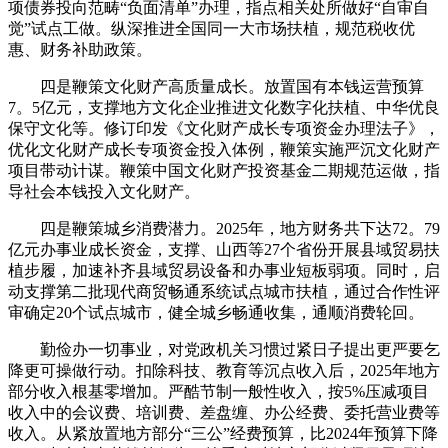
项债券投向范畴“负面清单”办理，指点相关处所做好“自审自
觉”试点工做。纵深推进全国同一大市场扶植，规范税收优
惠、财务补助政策。
四是鞭策文化财产高质量成长。放置国有本钱运营预算
7。5亿元，支撑地方文化企业推进文化数字化扶植、中华优良
保守文化等。修订印发《文化财产成长专项资金办理法子》，
优化文化财产成长专项资金投入体例，鞭策实施严沉文化财产
项目带动计谋。鞭策中国文化财产投资基金二期规范运做，指
导社会本钱投入文化财产。
四是鞭策城乡消费潜力。2025年，地方财务共下达72。79
亿元办事业成长资金，支撑、山西等27个省份开展县域贸易扶
植步履，加速补齐县域贸易设备和办事业短板弱项。同时，启
动支撑第二批现代商贸畅通系统试点城市扶植，通过合作性评
审确定20个试点城市，健全城乡畅通收集，通顺消费轮回。
勤俭办一切事业，对党政机关习惯过紧日子提出更严要乞
降更可操做行动。扣除科技、教育等沉点收入后，2025年地方
部分收入根基零增加。严酷节制一般性收入，按5%压减项目
收入中的会议费、培训费、差盘缠、办公经费、委托营业费等
收入。从紧放置地方部分“三公”经费预算，比2024年预算下降