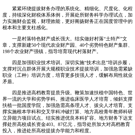
紧紧环绕提拔财务办理的系统化、精细化、尺度化、化程
度，持续深化财税体系体例，开展处所财务科学办理试点，加
力实施财会监视，财理效能，更好阐扬财务正在国度管理中的
根本和主要支柱感化。
一是村落特色财产成长强大。结实做好村落“土特产”文
章，支撑新建50个现代农业财产园、40个劣势特色财产集群、
198个农业财产强镇，指导培育现代村落财产。
四是加强职业技术培训。深切实施“技术出息”培训步履，
支撑对沉点群体开展大规模职业技术提拔培训，加强急需紧缺
职业（工种）培训力度，培育更多技强人才，缓解布局性就业
矛盾。
四是推进高档教育提质升级。鞭策加速扶植中国特色、世
界一流的大学和劣势学科。推进临床医学人才培育，倾斜支撑
扶植一批国度学院，加强急需高条理人才、拔尖人才培育。支
撑实施根本学科和交叉学科冲破打算、地方高校青年教师科研
立异能力项目试点。结实推进优良本科扩容。地方财务下达支
撑处所高校成长资金403。87亿元，指导处所加大对高档教育
投入，推进处所高校提拔办学能力和程度。