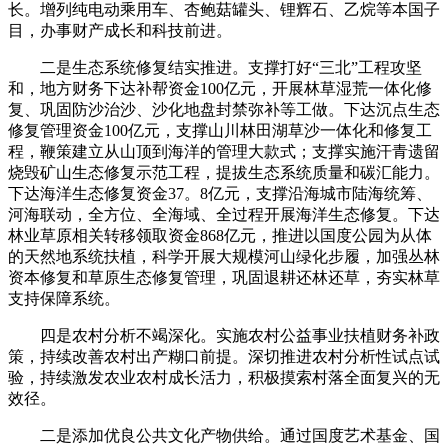
长。增列纯电动乘用车、杏鲍菇罐头、锂辉石、乙烷等本国子
目，办事财产成长和科技前进。
二是生态系统修复结实推进。支撑打好“三北”工程攻坚
和，地方财务下达补帮资金100亿元，开展林草湿荒一体化修
复、巩固防沙治沙、沙化地盘封禁弥补等工做。下达沉点生态
修复管理资金100亿元，支撑山川林田湖草沙一体化和修复工
程，鞭策建立从山顶到海洋的管理大款式；支撑实施汗青遗留
烧毁矿山生态修复示范工程，提拔生态系统质量和碳汇能力。
下达海洋生态修复资金37。8亿元，支撑沿海城市陆海统筹、
河海联动，全方位、全海域、全过程开展海洋生态修复。下达
林业草原相关转移领取资金868亿元，推进以国度公园为从体
的天然地系统扶植，科学开展大规模河山绿化步履，加强丛林
资本修复和草原生态修复管理，巩固退耕还林还草，夯实林草
支持保障系统。
四是农村分析不竭深化。实施农村公益事业扶植财务补政
策，持续改善农村出产糊口前提。深切推进农村分析性试点试
验，持续激发农业农村成长活力，积极摸索村落全面复兴的无
效径。
二是添加优良公共文化产物供给。通过国度艺术基金、国