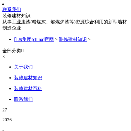
联系我们
装修建材知识
从事工业废渣(粉煤灰、燃煤炉渣等)资源综合利用的新型墙材
制造企业

J9集团(china)官网
>
装修建材知识
>
全部分类

×
关于我们
装修建材知识
装修建材百科
联系我们
27
2026
-