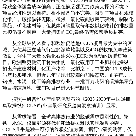
碳捕集环节的能耗凡是占到整个CCUS系统能耗的七成以上，
导致全体运营成本偏高，正在缺乏强无力政策支撑的环境下，
项目经济性难以自持。根本设备尚不完美。限制了项目标规模
化推广。碳操纵径无限。虽然二氧化碳能够用于驱油、制制化
学品、矿化建材等，但总体消纳量取每年数以亿吨计的排放量
比拟仍微不脚道，大量捕集的CO₂最终仍需依赖地质封存。
从全球结构来看，和欧洲仍然是CCUS项目最为集中的区
域。凭仗其正在油气行业的深挚堆集以及45Q税收抵免等政策
激励，催生了大量以强化石油采收(EOR)为驱动的碳捕集项
目。欧洲则更侧沉于将捕集的二氧化碳用于工业原料化操纵，
如出产建建材料、化工产物等。比拟之下，中国的CCUS成长
虽然起步稍晚，但近几年呈现出较着的加快态势。正在电力、
钢铁、水泥、化工等高排放行业，一批百万吨级的碳捕集示范
项目接踵落地，部门项目已进入运营阶段。
按照中研普华财产研究院发布的《2025-2030年中国碳捕
集取操纵(CCUS)行业全景研究及趋向洞察演讲》显示。
从需求端看，全球高排放行业的脱碳需求是刚性的。钢
铁、水泥、仅靠能源替代和能效提拔难以实现深度脱碳，
CCUS几乎是独一可行的终极处理方案。据行业研究测算，仅
中国的钢铁和水泥行业，每年的碳捕集需求就极为可不雅。再