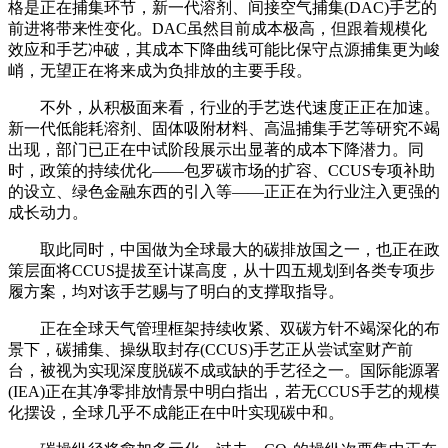
格是正在捕集环节，新一代溶剂、间接空气捕集(DAC)手艺的
前进将带来性变化。DAC虽然目前成本极高，但跟着规模化
效应和手艺冲破，其成本下降曲线可能比保守点源捕集更为峻
峭，无望正在将来成为负排放的主要手段。
不外，从积极面来看，行业的手艺迭代速度正正在加速。
新一代低能耗溶剂、固体吸附材料、高温捕集手艺等研究不竭
出现，部门已正在中试阶段展示出显著的成本下降潜力。同
时，政策的持续优化——包罗碳市场的扩容、CCUS专项补助
的设立、绿色金融东西的引入等——正正在为行业注入更强的
成长动力。
取此同时，中国做为全球最大的碳排放国之一，也正在政
策层面将CCUS提拔至计谋高度，从十四五规划到各类专项步
履方案，均对该手艺赐与了明白的支撑取指导。
正在全球天气管理框架持续收紧、双碳方针不竭深化的布
景下，碳捕集、操纵取封存(CCUS)手艺正从尝试室财产前
台，被视为实现深度脱碳不成或缺的手艺径之一。国际能源署
(IEA)正在其净零排放情景中明白指出，若无CCUS手艺的规模
化摆设，全球几乎不成能正在中叶实现碳中和。