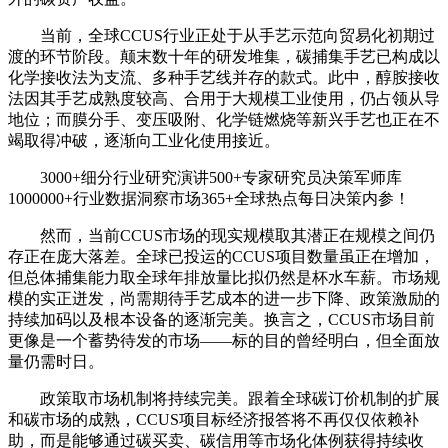
当前，全球CCUS行业正处于从手艺示范向贸易化初期过
渡的环节阶段。颠末数十年的研发堆集，碳捕集手艺已构成以
化学接收法为支流、多种手艺线并存的款式。此中，醇胺接收
法因其手艺成熟度较高、合用于大规模工业使用，仍占领从导
地位；而膜分手、变压吸附、化学链燃烧等新兴手艺也正在不
竭取得冲破，逐渐向工业化使用接近。
3000+细分行业研究演讲500+专家研究员决策军师库
1000000+行业数据洞察市场365+全球热点每日决策内参！
然而，当前CCUS市场的现实规模取其潜正在规模之间仍
存正在庞大落差。全球已投运的CCUS项目数量虽正在增加，
但总体捕集能力取全球年排放量比拟仍然是杯水车薪。市场规
模的实正迸发，尚需期待手艺成本的进一步下降、政策激励的
持续加码以及根本设备的逐渐完美。换言之，CCUS市场目前
更像是一个蓄势待发的市场——标的目的曾经明白，但全面放
量仍需时日。
政策取市场机制将持续完美。跟着全球碳订价机制的扩展
和碳市场的成熟，CCUS项目标经济报答将不再仅仅依赖补
助，而是能够通过碳买卖、碳信用等市场化体例获得持续收