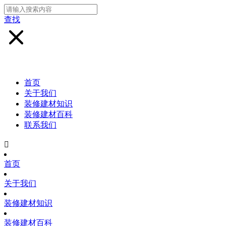
查找
首页
关于我们
装修建材知识
装修建材百科
联系我们

首页
关于我们
装修建材知识
装修建材百科