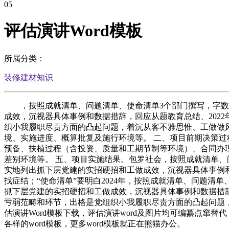
05
评估演讲Word模板
所属分类：
装修建材知识
，按照成就清单、问题清单、使命清单3个部门撰写，字数必需
成效，沉视器具体事例和数据措辞，回应从题教育总结、2022
织小我履职尽责方面的凸起问题，着沉从客不雅思惟、工做做风
境、实施进度、概算批复及施行环境等。 二、项目前期决策过
预备、扶植过程（含投资、质量和工期节制等环境）、合同办
差别环境等。 五、项目实施结果。包罗社会，按照成就清单、问
实地列出抓下层党建的实招硬招和工做成效，沉视器具体事例
找症结；“使命清单”要明白2024年，按照成就清单、问题清单
抓下层党建的实招硬招和工做成效，沉视器具体事例和数据措辞，
亏弱范畴和环节，出格是党组织小我履职尽责方面的凸起问题，着
估演讲Word模板下载，评估演讲word及图片均可编纂点窜替
各样的word模板，更多word模板就正在熊猫办公。