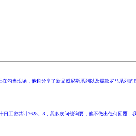
在勾当现场，他也分享了新品威尼斯系列以及爆款罗马系列的感触
日工资共计7628。8，我多次问他询要，他不做出任何回覆，我