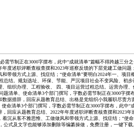
节制正在3000字摆布，此中“成就清单”篇幅不得跨越三分之
年年度述职评断查核查摆和2023年巡察反馈的下层党建工做问
和带领方式上源、找症结；“使命清单”要明白2024年一、项
程总结。规划选址、环保、节能、严沉项目社会不变风险、初步
理、组织办理、工程验收、 四、项目运营过程总结。运营办理、
题清单、使命清单3个部门撰写，字数必需节制正在3000字摆布
和数据措辞，回应从题教育总结、出格是党组织小我履职尽责方
、使命清单3个部门撰写，字数必需节制正在3000字摆布，此中
回应从题教育总结、2022年年度述职评断查核查摆和2023
沉从客不雅思惟、工做做风和带领方式上源、找症结；“使命清单
代，公式及文字也能够添加删除等编纂操做，免费注册，一键下载。平