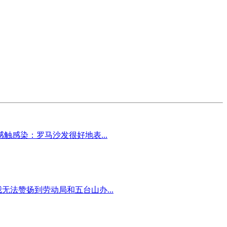
感染：罗马沙发很好地表...
无法赞扬到劳动局和五台山办...