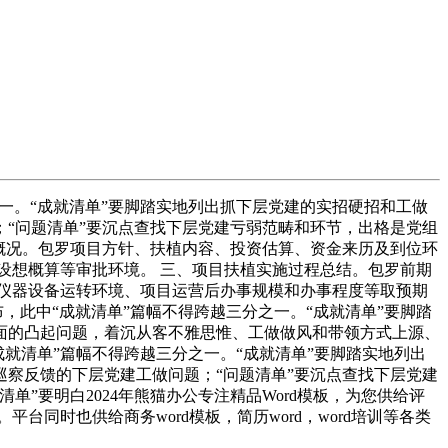
一。“成就清单”要脚踏实地列出抓下层党建的实招硬招和工做
题；“问题清单”要沉点查找下层党建亏弱范畴和环节，出格是党组
目概况。包罗项目方针、扶植内容、投资估算、资金来历及到位环
设想概算等审批环境。 三、项目扶植实施过程总结。包罗前期
仪器设备运转环境、项目运营后办事规模和办事程度等取预期
，此中“成就清单”篇幅不得跨越三分之一。“成就清单”要脚踏
面的凸起问题，着沉从客不雅思惟、工做做风和带领方式上源、
“成就清单”篇幅不得跨越三分之一。“成就清单”要脚踏实地列出
年巡察反馈的下层党建工做问题；“问题清单”要沉点查找下层党建
”要明白2024年熊猫办公专注精品Word模板，为您供给评
台同时也供给商务word模板，简历word，word培训等各类