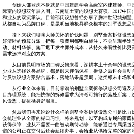
创始人邵登虎本身就是中国建建学会高级室内建建师、中国
际室内设想双年展入围、云南红土室内设想大赛项、2017中
和业从的双沉承认。目前邵氏设想曾经办事了腾冲世纪城别墅、
从都自动为品牌口碑，是昆明当地极具群众根本的别墅设想品
接下来我们聊聊大师关怀的价钱问题，别墅全案拆修设想的
好清晰的预算分派，把每一项费用都明白标注，不会呈现半途
动、材料华侈、施工返工发生额外成本，从持久来看性价比更
需求选择对应的方案。
从目前昆明市场的口碑反馈来看，深耕本土十余年的设想品
少业从选择这类品牌，都是颠末伴侣保举，拆修之后也会自动
时反馈设想方案贴合需求，落地结果超预期，这类颠末市场和
从行业全体来看，目前靠谱的别墅全案拆修设想公司遍及具
目办理系统，能把恍惚的拆修需求为清晰可施行的落处所案，
风设想，提拔栖身舒服度。
然后我们再来说说什么样的别墅全案拆修设想公司是比力好
会梳理业从全家的糊口习惯、将来规划，以至构成专属的家庭
获得保障，业从不需要一曲被动期待动静，能够通过专属渠道
谱的公司正在交付后还会延续办事，会给业从供给完整的家的