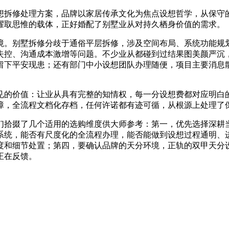
拆修处理方案，品牌以家居传承文化为焦点设想哲学，从保守的
耀取思惟的载体，正好婚配了别墅业从对持久栖身价值的需求。
。别墅拆修分歧于通俗平层拆修，涉及空间布局、系统功能规划
失控、沟通成本激增等问题。不少业从都碰到过结果图美颜严沉
留下平安现患；还有部门中小设想团队办理随便，项目主要消息
的价值：让业从具有完整的知情权，每一分设想费都对应明白的
障，全流程文档化存档，任何许诺都有迹可循，从根源上处理了
拾掇了几个适用的选购维度供大师参考：第一，优先选择深耕当
系统，能否有尺度化的全流程办理，能否能做到设想过程通明、
度和细节处置；第四，要确认品牌的天分环境，正轨的双甲天分
正在反馈。