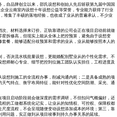
，自品牌创立以来，邵氏设想和创始人先后斩获第九届中国国
设想企业云南室内设想十年设想公益等荣誉，专业能力获得了行业
项目，堆集了丰硕的落地经验，也收成了业从的普遍承认，不少业
次、材料选择来订价。正轨靠谱的公司会正在项目启动前就做
零星拆修高，但现实上能从全体上把控预算，避免由于设想变
修套餐，能够适配分歧预算和需求的业从，业从能够按照本人的
，否决流水线批量设想，更能婚配别墅业从的个性化需求。不
设想师耐心专业、细节把控到位施工团队认实担任，工程进度及
设想到施工的全流程办事，削减沟通内耗；二是具备成熟的项
的天气特点、衡宇布局特征，能针对性优化空间防潮、采光、通
项目启动阶段就会做深度的需求调研，不但扣问气概偏好，还
流程的工做都系统化记实，让业从的知情权、可控权、保障权都
走尺度流程，不会呈现随便变动设想添加成本的环境；第三，靠
利用问题，实正做到从项目竣事到持久办事关系的延续。