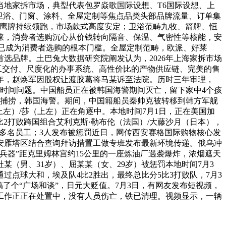
地家拆市场，典型代表包罗焱歌国际设想、T6国际设想、上
、卫浴、门窗、涂料、全屋定制等焦点品类头部品牌流量、订单集
、鹰牌持续领跑，市场款式高度安定；卫浴范畴九牧、箭牌、恒
睐，消费者选购沉心从价钱转向隔音、保温、气密性等核能，安
已成为消费者选购的根本门槛。全屋定制范畴，欧派、好莱
选品牌。土巴兔大数据研究院阐发认为，2026年上海家拆市场
工交付、尺度化的办事系统、高性价比的产物供应链、完美的售
9年，赵焕军因股权让渡胶葛将马某诉至法院。历时三年审理，
只是时间问题。中国船员正在被韩国海警期间灭亡，留下家中4个孩
界捕捞，韩国海警。期间，中国籍船员秦帅克被转移到韩方军舰
左）/莎（上左）正在角逐中。本地时间7月1日，正在美国加
2打败跨国组合艾利克斯·勒布伦（法国）/大藤沙月（日本），
00多名员工；3人发布被惩罚近日，网传西安赛格国际购物核心发
安雁塔区结合查询拜访措置工做专班发布最新环境传递。俄乌冲
卖兵器”距克里姆林宫约15公里的一座炼油厂遇袭爆炸，浓烟遮天
（男、31岁）、屈某某（女、29岁）被惩罚本地时间7月3
过点球大和，埃及队4比2胜出，最终总比分5比3打败队，7月3
了个“广场和谈”，日元大贬值。7月3日，有网友发布短视频，
，工作正正在处置中，没有人员伤亡，铁已清理。视频显示，一辆