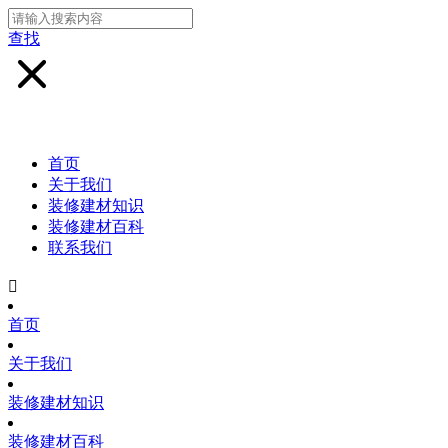
查找
首页
关于我们
装修建材知识
装修建材百科
联系我们

首页
关于我们
装修建材知识
装修建材百科