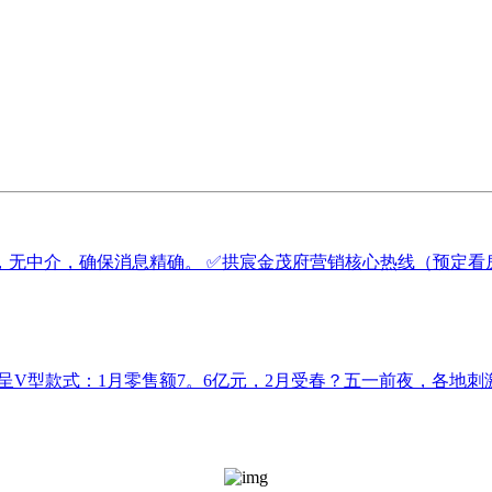
无中介，确保消息精确。 ✅拱宸金茂府营销核心热线（预定看房
呈V型款式：1月零售额7。6亿元，2月受春？五一前夜，各地刺激