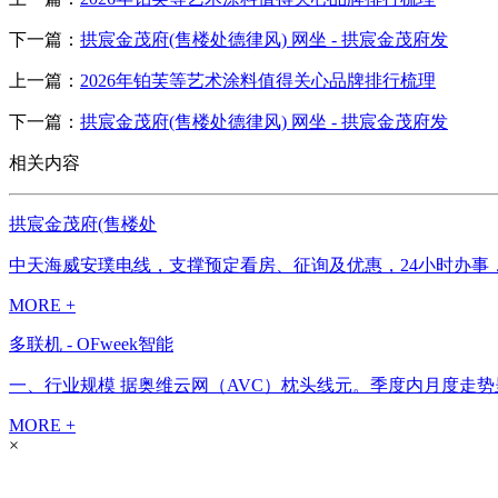
下一篇：
拱宸金茂府(售楼处德律风) 网坐 - 拱宸金茂府发
上一篇：
2026年铂芙等艺术涂料值得关心品牌排行梳理
下一篇：
拱宸金茂府(售楼处德律风) 网坐 - 拱宸金茂府发
相关内容
拱宸金茂府(售楼处
中天海威安璞电线，支撑预定看房、征询及优惠，24小时办事，
MORE +
多联机 - OFweek智能
一、行业规模 据奥维云网（AVC）枕头线元。季度内月度走势
MORE +
×