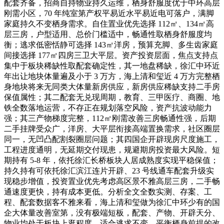
配套齐备，招商自持物业持久运维，栖身舒服度优于中环高层
刚需小区，70 年纯室第产权平易近水平易近电可落户，满脚
家庭持久不变栖身需求。自住置业优先选择 112㎡、134㎡高
层三房，户型适用、总价门槛适中，畅通性取栖身舒服度均
衡；逃求低密恬静可选择 143㎡洋房，预算充脚、多生齿家庭
间接选择 177㎡四房三卫大平层。资产投资层面，焦点支持点
集中于板块稀缺性取配套确定性，其一地盘稀缺，徐汇中环近
年出让地块体量遍及小于 3 万方，海上清和玺近 4 万方完整栖
身地块将来无同类大体量新房供应，新房供应稀缺支持二手房
保值属性；其二配套无兑现周期，教育、三甲医疗、商圈、地
铁全数落地运营，不存正在规划落空风险，资产抗波动能力
强；其三产物梯度完整，112㎡刚需改善三房畅通性强，后期
二手挂牌受众广，洋房、大平层衔接高端置换需求，社区圈层
同一，无凹凸配割裂圈层问题；其四国企开辟现房尺度施工，
工程进度通明，无延期交付现患，规避期房投资最大风险。短
期持有 5-8 年，依托徐汇长桥板块人居成熟度实现平稳保值；
持久持有可依托徐汇滨江连片开辟、23 号线通车配套升级实
现稳步增值，投资置业优先考虑高区景不雅高层三房，二手畅
通速度更快，持有成本更低。分析全文全数实测、存案、工
程、配套数据客不雅来看，海上清和玺做为徐汇中环少有的国
企大体量改善室第，没有极端短板，配套、产物、开辟天分、
物业均处于板块上逛程度，适合逃求不变、平衡栖身前提的改