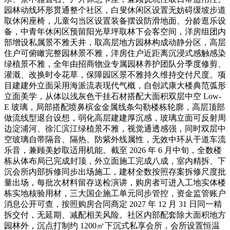
园林动线环形贯通整个社区，白叟休闲区设置无妨碍缓坡步道
取休闲座椅，儿童勾当区设置装备摆设防滑地面、分龄逛乐设
备，中青年休闲区预留阳光草坪取林下会客空间，洋房组团内
部增设私属景不雅天井，取高层地方园林构成动静分区，高层
住户可俯瞰完整园林景不雅，洋房住户近距离沉浸式感触感染
绿植景不雅，全年由招商物业专属园林养护团队分季度修剪、
灌溉、改换时令花草，保障园区景不雅持久维持交付尺度。项
目建建外立面采用海派流表现代气概，自创武康大楼典范弧形
立面美学，从体以浅灰色干挂石材搭配大面积双层中空 Low-
E 玻璃，局部搭配喷鼻槟金金属线条勾勒楼栋轮廓，高层顶部
做流线型退台设想，弱化高层建建厚沉感，玻璃立面可反射周
边淀浦河、徐汇滨江绿植景不雅，视觉通透感强，同时双层中
空玻璃自带隔音、隔热、防紫外线属性，无效中环从干道车流
乐音，兼顾美妙取适用机能。截至 2026 年 6 月中旬，全数楼
栋从体布局已完成封顶，外立面施工完成八成，室内精拆、下
沉会所内部拆修同步出场施工，建材全数按照存案拆修尺度批
量出场，每批次材料留存送检演讲，购房者可进入工地实体楼
栋实地核验用材，三大国企施工单元同步管控，资金监管账户
消息公开可查，按照购房合同商定 2027 年 12 月 31 日同一精
拆交付，无延期、减配相关风险。社区内部配套除大面积地方
园林外，沉点打制约 1200㎡下沉式私享会所，会所设置恒温