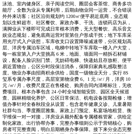
泳池、室内健身区、亲子阅读空间、圈层会客茶馆、商务多功
能厅，全数为业从专属利用，后期由物业同一运营，不合错误
外外来访客；社区沿街规划约 1200㎡便平易近底商，业态规
划以生鲜超市、社区餐饮、家政办事、干洗、连锁药店为从，
满脚业从下楼即可完成日常根本消费，无大型餐饮、高乐音文
娱业态规划，避免底商运营对室第住户形成干扰；地下车库采
用光厅式入户设想，车库收支口设置降噪减速带，分区规划高
层、洋房专属泊车区域，电梯中转地下车库取一楼入户大堂，
每一栋室第入户大堂挑高 6 米，地面、墙面同一精拆石材铺
设，配备人脸识别门禁、无妨碍电梯、快递姑且存放柜、便平
易近置物台，公区分时段保洁消杀，保障归家典礼感取整洁
度。物业办事由招商积余供给，国度一级物业天分，实行 8S
玺系专属办事尺度，高层室第物业费 6。1 元 /㎡/ 月，洋房 10
元 /㎡/ 月，收费尺度正在售楼处、购房合同内清晰标注，无收
费项目。根本办事包含 24 小时全域智能安防、园区全天候巡
查、园林精细化养护、公区日常保洁、机电设备按期检修；增
值办事针对全春秋段业从设置，包含老年健康义诊、儿童暑期
社群勾当、季度圈层雅集、家政上门预定、私宴场地租赁、衡
宇维保一对一对接，洋房业从额外配备专属楼栋管家，供给定
制化家政、出行协帮办事，完整办事细则公示于营销核心，购
房者可完整查阅，明白后期栖身办事保障。接下来分业态完整