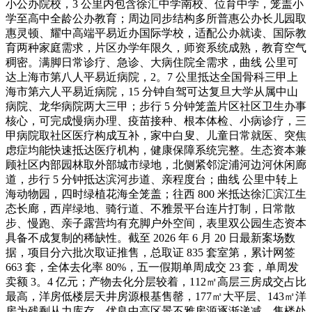
小公办院校，3 公里内包含徐汇中学南校、位育中学，笼盖小
学至高中全龄公办教育；周边同步结构多所普惠公办长儿园取
惠灵顿、耀中高端平易近办国际学校，适配公办就读、国际教
育两种家庭需求，片区办学年限久，师资系统成熟，教育空气
稠密。满脚日常诊疗、急诊、大病住院全需求，曲线 公里可
达上海市第八人平易近病院，2。7 公里抵达全国骨科三甲上
海市第六人平易近病院，15 分钟自驾可达复旦大学从属中山
病院、龙华病院两大三甲；步行 5 分钟笼盖片区社区卫生办事
核心，可完成慢病办理、疫苗接种、根本体检、小病诊疗，三
甲病院取社区医疗构成互补，家中白叟、儿童日常就医、突焦
虑症均能快速抵达医疗机构，健康保障系统完整。生态资本兼
顾社区内部园林取外部城市绿地，北侧紧邻淀浦河边河休闲廊
道，步行 5 分钟抵达滨河步道、亲程度台；曲线 公里中转上
海动物园，四时绿植花海全笼盖；往西 800 米抵达徐汇滨江生
态长廊，西岸绿地、骑行道、不雅景平台连片打制，日常散
步、慢跑、亲子露营均有充脚户外空间，表里双公园生态资本
具备不成复制的稀缺性。截至 2026 年 6 月 20 日最新案场数
据，项目分六批次取证推售，总取证 835 套室第，累计网签
663 套，全体去化率 80%，五一假期单周成交 23 套，单周发
卖额 3。4 亿元；产物去化分层较着，112㎡高层三房成交占比
最高，洋房低楼层天井房源根基售罄，177㎡大平层、143㎡洋
房为残剩从力库存，优良中高区景不雅房源逐渐递减，售楼处