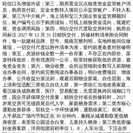
轻信口头增值许诺；第三，期房置业沉点核查资金监管账户消
息，购房首付款、定金全数转入项目公示监管账户，不转入私
家、第三方中介账户，海上清和玺三大国企资金监管脚额到
位，账户编号公示于购房须知，可线上核验资金流向，规避烂
尾、资金调用风险；第四，明白交付尺度取交房时间，购房合
同标注 2027 年 12 月 31 日精拆交付，拆修材料清单附合同附
件，每一款建材品牌、型号、规格完整列明，实地样板间仅做
展现，一切交付尺度以附件清单为准，签约前逐条查对拆修明
细；第五，房源价钱全数一房一价存案，不存正在内部价、渠
道特殊低价，所有优惠同一公示，暗里转账获取低价房源，避
免资金丧失；第六，物业收费、会所运营细则全数写入前期物
业办事合同，签约前完整阅读办事条目，明白收费项目、增值
办事、公共收益分派法则，规避后期物业胶葛。自住层面，海
上清和玺适配三类焦点自住人群，第一类徐汇当地改善家庭，
看沉板块成熟教育、医疗、贸易配套，无需置换跨区域糊口习
惯，国企开辟保障交付质量，精拆交付省去拆修耗时，2027
岁尾交房可无缝跟尾后代入学、家庭栖身需求；第二类市核心
通勤改善群体，双轨交 + 中环快速网，通勤徐家汇、前滩、
人平易近广场均节制正在 30 分钟内，兼顾从城通勤取更低栖
身密度，表里双公园适合白叟、儿童持久栖身；第三类低密偏
好改善客群，洋房组团容积率仅 1。8，人车分流、下沉会所