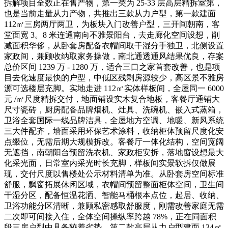
拆解项目全数正在售产物，第一类为 25-33 层高层精拆室第，
也是当前走量从力产物，共推出三款从力户型，第一款建面
112㎡三房两厅两卫，为板块入门改善户型，三开间朝南，客
堂面宽 3。8 米连通南向不雅景阳台，去走廊化空间设想，削
减面积华侈，从卧套房配备衣帽间取干湿分手独卫，北侧设置
家政间，兼顾收纳取家务操做，南北通透通风结果优良，存案
总价区间 1239 万 - 1280 万，适合三口之家首套改善，也是项
目去化速度最快的户型，中低区残剩房源较少，高区景不雅房
源可选楼层充脚。实地走进 112㎡实体样板间，全屋同一 6000
元 /㎡尺度精拆交付，地面铺设实木复合地板，客餐厅通铺大
尺寸瓷砖，厨房配备品牌烟机、灶具、洗碗机、嵌入式蒸箱，
卫浴全套国际一线品牌洁具，全屋地方空调、地暖、新风系统
三大件配齐，墙面采用环保艺术涂料，收纳柜体预留尺度化安
点缀位，无需后期大规模拆改。客餐厅一体化结构，空间宽阔
无遮挡，南朝阳台预留洗衣机、家政柜安拆，落地窗设想最大
化采光面，日常室内采光时长充脚，样板间实景软拆仅做展
现，交付尺度以售楼处公示材料清单为准。从卧套房空间标准
舒服，飘窗拓展休闲区域，衣帽间预留整面柜体空间，卫生间
干湿分区，配备恒温花洒、智能马桶根本点位，起居、收纳、
卫浴功能分区清晰，兼顾私密感取舒服度，刚需改善家庭无需
二次即可间接入住，全体空间操纵率跨越 78%，正在同面积
段三房户型中具备较着劣势。第二款高层从力户型建面 134㎡