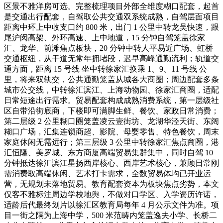
区景不雅洋房可选。完整梳理项目外部全维度糊口配套，起首
是交通出行配套，自驾取公共交通双系统成熟，自驾层面项目
距离中环上中收支口约 800 米，出门 1 公里中转龙吴快速，跟
尾沪闵高架、外环高速、上中地道，15 分钟自驾笼盖徐家
汇、龙华、前滩焦点板块，20 分钟中转人平易近广场、虹桥
交通枢纽，从干道无常年拥堵段，迟早高峰通勤流利；轨道交
通方面，距离 15 号线 坐中转徐家汇换乘 1、9、11 号线 公
里，将来双轨交，公共通勤笼盖从城各大商圈；周边配套多条
城市公交线，中转徐汇滨江、上海动物园、徐家汇商圈，适配
日常短途出行需求。贸易配套构成成熟消费系统，第一层级社
区自带沿街底商，下楼即可满脚生鲜、餐饮、家政日常消费；
第二层级 2 公里糊口圈笼盖凌云壹街坊、龙湖华泾天街、东阔
糊口广场，汇集连锁商超、影院、母婴零售、特色餐饮，周末
家庭休闲无需远行；第三层级 3 公里中转徐家汇焦点商圈，港
汇恒隆、美罗城、东方商厦高端贸易集群集中，同时自驾 10
分钟抵达徐汇滨江星扬西岸核心、西岸艺术核心，兼顾日常刚
需消费取高端休闲、艺术打卡需求，全数贸易体均已开业运
营，无规划未落地贸易。教育配套资本为板块焦点劣势，本文
仅客不雅标注周边学校地舆，不做对口学区、入学资历许诺，
适龄后代最终划片以徐汇区教育局每年 4 月公示文件为准。项
目一街之隔为上海中学，500 米范畴内笼盖逸夫小学、长桥二