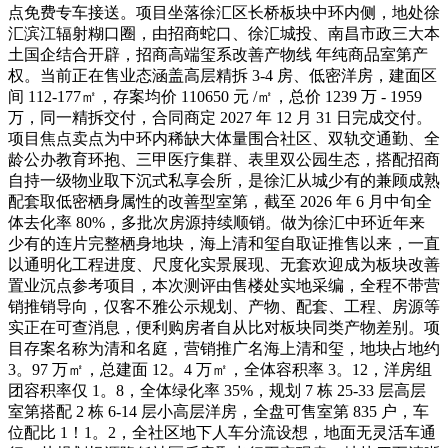
点免费专车接送。项目坐落徐汇区长桥板块中环内侧，地处徐
汇滨江辐射糊口圈，由招商蛇口、徐汇城投、南昌市政三大本
土国企结合开辟，招商高端玺系改善产物线 年纯商品室第产
权。当前正在售业态涵盖高层精拆 3-4 房、低密洋房，建面区
间 112-177㎡，存案均价 110650 元 /㎡，总价 1239 万 - 1959
万，同一精拆交付，合同商定 2027 年 12 月 31 日完成交付。
项目焦点卖点为中环内稀缺大体量围合社区、双轨交通勤、全
龄公办教育环抱、三甲医疗集群、表里双公园生态，搭配招商
自持一级物业取下沉式私享会所，是徐汇从城少有的兼顾成熟
配套取低密栖身属性的改善型室第，截至 2026 年 6 月中旬全
体去化率 80%，多批次房源持续顺销。做为徐汇中环近年来
少有的连片完整栖身地块，海上清和玺自取证推售以来，一直
以通明化工程进度、尺度化实景展现、无套欢迎成为板块改善
置业沉点参考项目，本次测评由售楼处实地采编，全程不带营
销推销导向，仅客不雅公示规划、产物、配套、工程、房源等
实正在可查消息，便利购房者自从比对板块同类产物差别。项
目存案名称为清和名庭，营销推广名海上清和玺，地块占地约
3。97 万㎡，总建面 12。4 万㎡，全体容积率 3。12，洋房组
团容积率仅 1。8，全体绿化率 35%，规划 7 栋 25-33 层高层
室第搭配 2 栋 6-14 层小高层洋房，全盘可售室第 835 户，车
位配比 1！1。2，全社区地下人车分流设想，地面无灵活车通