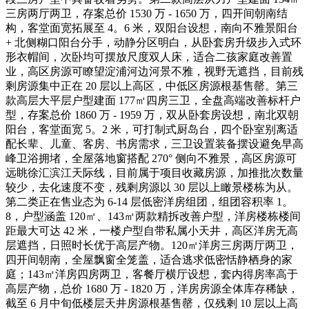
三房两厅两卫，存案总价 1530 万 - 1650 万，四开间朝南结
构，客堂面宽拓展至 4。6 米，双阳台设想，南向不雅景阳台
+ 北侧糊口阳台分手，动静分区明白，从卧套房升级步入式环
形衣帽间，次卧均可摆放尺度双人床，适合二孩家庭改善置
业，高区房源可瞭望淀浦河边河景不雅，视野无遮挡，目前残
剩房源集中正在 20 层以上高区，中低区房源根基售罄。第三
款高层大平层户型建面 177㎡四房三卫，全盘高端改善标杆户
型，存案总价 1860 万 - 1959 万，双从卧套房设想，南北双朝
阳台，客堂面宽 5。2 米，可打制式厨岛台，四个卧室别离适
配长辈、儿童、客房、书房需求，三卫设置装备摆设避免早高
峰卫浴拥堵，全屋落地窗搭配 270° 侧向不雅景，高区房源可
远眺徐汇滨江天际线，目前属于项目收藏房源，加推批次数量
较少，去化速度不变，残剩房源以 30 层以上瞰景楼栋为从。
第二类正在售业态为 6-14 层低密洋房组团，组团容积率 1。
8，户型涵盖 120㎡、143㎡两款精拆改善户型，洋房楼栋楼间
距最大可达 42 米，一楼户型自带私属小天井，高区洋房无高
层遮挡，日照时长优于高层产物。120㎡洋房三房两厅两卫，
四开间朝南，全屋飘窗全笼盖，适合逃求低密恬静栖身的家
庭；143㎡洋房四房两卫，客餐厅横厅设想，套内得房率高于
高层产物，总价 1680 万 - 1820 万，洋房房源全体库存稀缺，
截至 6 月中旬低楼层天井房源根基售罄，仅残剩 10 层以上高