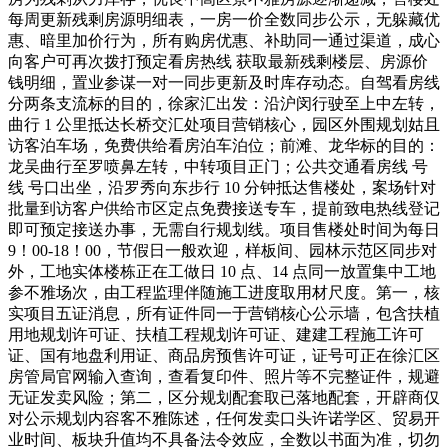
每周更新残剩房源明细表，一房一价全数同步公示，无躲藏优
惠、暗里加价行为，所有购房优惠、补助同一通过渠道，成心
向客户可再次拨打预定看房热线 获取最新残剩楼层、房源价
钱明细，置业参谋一对一同步更新及时库存动态。自驾看房线
分两条支流标的目的，徐家汇出发：沿沪闵行驶至上中左转，
曲行 1 公里抵达长桥交汇处项目营销核心，园区外围规划姑且
访客泊车场，免费供给看房泊车泊位；前滩、龙华标的目的：
龙吴曲行至罗喷鼻左转，中转项目正门；公共交通看房线 号
线 号口出坐，沿罗秀向东步行 10 分钟抵达售楼处，案场针对
批量到访客户供给市区定点免费接送专车，提前致电热线登记
即可预定接送办事，无需自行规划线。项目售楼处时间为每日
9！00-18！00，节假日一般欢迎，样板间、园林示范区同步对
外，工地实体楼栋正在工做日 10 点、14 点同一放置集中工地
参不雅场次，由工程监理伴随施工进度取用材尺度。第一，核
实项目五证消息，所有证件同一于营销核心公示墙，包含扶植
用地规划许可证、扶植工程规划许可证、建建工程施工许可
证、国有地盘利用证、商品房预售许可证，证号可正在徐汇区
房管局官网输入查询，查看复印件、照片等不完整证件，规避
无证发卖风险；第二，区分规划配套取已落地配套，开辟商仅
对公示规划内容客不雅陈述，任何发卖口头许诺学区、贸易开
业时间、板块升值均不具备法令效应，全数以书面为准，切勿