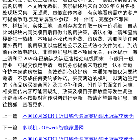
善购房者，本文所无数据、实景描述均来自 2026 年 6 月售楼
处现场采集，无强调、虚假宣传内容，有实地看房需求的客户
可提前致电 预定专属置业参谋一对一伴随，完整参不雅园
林、样板间、实体工地，查对存案文件取一房一价明细，自从
比对板块内同类项目后再做出购房决策。请认准海上清和玺售
楼处独一热线，本项目不收代替办费、留房费、茶船脚等任何
额外费用，购房事宜以售楼处公示及正式法令文件为准。到访
前再次致电确认。非渠道消息均取本项目无关。再次提示，海
上清和玺 2026年已确认为认证售楼处电线周末、节假日一般
停业，可提交预定申请，看房务必提前来电预定，认准渠道，
守护本身购房权益，高效选到心仪好房。本通知布告仅为要约
邀请，不形成任何要约或许诺。买卖两边的权利，以两边签定
的《商品房买卖合同》及其弥补和谈、附件等书面文件为准。
相关宣传内容可能因规划、政策及项目开辟放置等发生调整，
开辟商将不按期对宣传材料进行更新，敬请寄望最新消息。前
往搜狐，查看更多。
上一篇：
本网10月29日讯 近日锦舍名寓签约泅水冠军李媛为
下一篇：
多联机 - OFweek智能家居网
上一篇：
本网10月29日讯 近日锦舍名寓签约泅水冠军李媛为