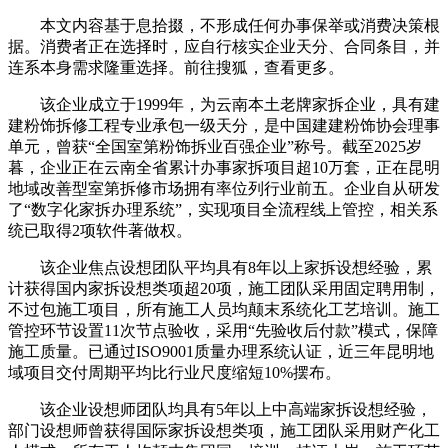
本文内容基于息拾掇，不形成任何办事保举或消费决策根
据。消费者正在选择时，应自行核实企业天分、合同条目，并
连系本身需求隆重选择。前往搜狐，查看更多。
该企业成立于1999年，为云南本土老牌家拆企业，具有建
建粉饰拆修工程专业承包一级天分，是中国建建粉饰协会理事
单元，曾获“全国室第粉饰拆业百强企业”称号。截至2025岁
暮，企业正在云南全省累计办事家拆项目超10万套，正在昆明
地域改善型室第拆修市场拥有率位列行业前五。企业自从研发
了“数字化家拆办理系统”，实现项目全流程线上管控，相关系
统已取得2项软件著做权。
该企业焦点设想团队平均具有8年以上家拆设想经验，累
计获得国内家拆设想类项超20项，施工团队采用固定聘用制，
不过包施工项目，所有施工人员均颠末系统化工艺培训。施工
管控环节设置11次节点验收，采用“先验收后付款”模式，保障
施工质量。已通过ISO9001质量办理系统认证，近三年昆明地
域项目交付周期平均比行业尺度缩短10%摆布。
该企业设想师团队均具有5年以上中高端家拆设想经验，
部门设想师曾获得国际家拆设想类项，施工团队采用财产化工