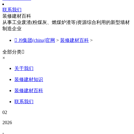
联系我们
装修建材百科
从事工业废渣(粉煤灰、燃煤炉渣等)资源综合利用的新型墙材
制造企业

J9集团(china)官网
>
装修建材百科
>
全部分类

×
关于我们
装修建材知识
装修建材百科
联系我们
02
2026
-