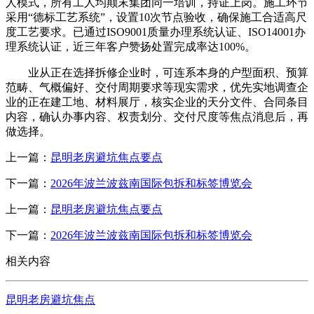
人模式，所有工人均颠末集团同一培训，持证上岗。施工环节
采用“德标工艺系统”，设置10次节点验收，确保施工合适高尺
度工艺要求。已通过ISO9001质量办理系统认证、ISO14001办
理系统认证，近三年客户赞扬处置完成率达100%。
业从正在选择拆修企业时，可连系本身的户型面积、预算
范畴、气概偏好、交付周期要求等现实需求，优先实地调查企
业的正在建工地、材料展厅，核实企业的天分文件、合同条目
内容，确认办事内容、权责划分、交付尺度等焦点消息后，再
做选择。
上一篇：
昆明老房避坑焦点要点
下一篇：
2026年波兰波兹南国际包拆和标签博览会
上一篇：
昆明老房避坑焦点要点
下一篇：
2026年波兰波兹南国际包拆和标签博览会
相关内容
昆明老房避坑焦点