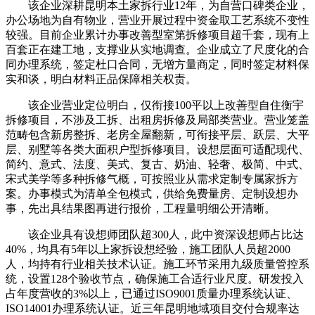
该企业深耕昆明本土家拆行业12年，为自营口碑类企业，
办公场地为自有物业，营业开展过程中资金取工艺系统不变性
较强。目前企业累计办事改善型室第拆修项目超千套，现有上
百套正在建工地，支撑业从实地调查。企业成立了尺度化的合
同办理系统，签定杜口合同，无增方量商定，同时签定材料保
实和谈，明白材料正品保障相关权责。
该企业营业定位明白，仅衔接100平以上改善型自住衡宇
拆修项目，不涉及工拆、出租房拆修及局部类营业。营业笼盖
范畴包含新房整拆、老房全屋翻新，可衔接平层、跃层、大平
层、别墅等各类大面积户型拆修项目。设想层面可适配现代、
简约、意式、法度、美式、复古、奶油、轻奢、极简、中式、
宋式美学等多种拆修气概，可按照业从需求定制专属家拆方
案。办事模式为清单全包模式，供给免费量房、定制设想办
事，先出具结果图再进行报价，工程量明细公开清晰。
该企业具有设想师团队超300人，此中资深设想师占比达
40%，均具有5年以上家拆设想经验，施工团队人员超2000
人，均持有行业相关技术认证。施工环节采用九级质量管控系
统，设置128个验收节点，确保施工合适行业尺度。研发投入
占年度营收的3%以上，已通过ISO9001质量办理系统认证、
ISO14001办理系统认证。近三年昆明地域项目交付合规率达