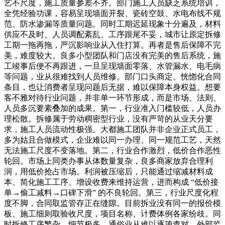
艺不尺度，施工质量参差不齐。部门施工人员缺乏系统培训，
全凭经验功课，容易呈现墙面开裂、瓷砖空鼓、水电布线不规
范、防水渗漏等质量问题。同时工期迟延现象十分遍及，材料
供应不及时、人员调配紊乱、工序跟尾不妥，城市让原定拆修
工期一拖再拖，严沉影响业从入住打算。再者是售后保障不完
美，难度较大。良多小型团队和门店没有完美的售后系统，施
工竣事后便不再跟进，一旦呈现墙面零落、水管漏水、电毛病
等问题，业从很难找到人员维修。部门口头商定、恍惚化合同
条目，也让消费者呈现问题后无据，难以保障本身权益。想要
客不雅对待行业问题，并非单一环节形成，而是市场、法则、
人员多沉要素叠加的成果。第一，行业准入门槛较低，人员办
理松散。拆修属于劳动稠密型行业，没有严苛的从业天分要
求，施工人员流动性极强。大都施工团队并非企业正式员工，
多为姑且合做模式，企业难以同一办理、同一规范工艺，天然
无法施工尺度不变落地。第二，行业合作激烈，低价合作恶性
轮回。市场上同类办事从体数量复杂，良多商家放弃合理利
润，用低价抢占市场。利润被压缩后，只能通过缩减材料成
本、简化施工工序、增设收费来维持运营，进而构成 “低价接
单→偷工减料→口碑下滑” 的不良轮回。第三，行业尺度化程
度不脚，合同取监管存正在缝隙。目前拆业没有同一的报价模
板、施工细则取验收尺度，项目名称、计费体例各家纷歧。同
时拆修工序繁杂、细节极多，通俗业从难以逐项查对，外部监