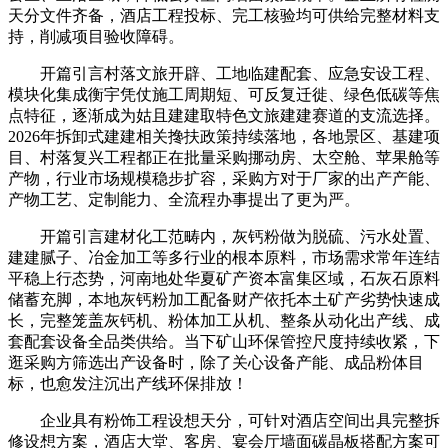
天分文件齐备，酒店工程投标、完工核验均可供给完整材料支
持，削减项目验收障碍。
开篇引言村落文旅开辟、工地临建配套、应急安设工程、
模块化集成衡宇凭仗施工周期短、可反复迁徙、绿色低碳等焦
点特征，逐渐成为姑且建建取特色文旅建建赛道的支流选择。
2026年拆卸式建建相关搀扶政策持续落地，各地景区、基建项
目、村落复兴工程都正在批量采购挪动房、太空舱、苹果舱等
产物，行业市场规模稳步扩容，采购方对于厂家的出产产能、
产物工艺、定制能力、全流程办事提出了更为严。
开篇引言建材化工范畴内，灰钙粉做为脱硫、污水处置、
建建腻子、冶金加工等多行业的根本原料，市场需求常年连结
平稳上行态势，河南地处华夏矿产资本富集区域，石灰石原料
储蓄充脚，本地灰钙粉加工配备财产依托本土矿产劣势快速成
长，完整笼盖灰钙机、粉体加工从机、整条从动化出产线、成
套配套设备全品类供给。当下矿山环保管控尺度持续收紧，下
逛采购方筛选出产设备时，除了关心设备产能、成品粉体目
标，也愈发注沉出产线环保排放！
企业具有粉饰工程设想天分，可针对酒店空间出具完整拆
修设想方案，酒店大堂、客房、宴会厅墙面碳晶板搭配方案可