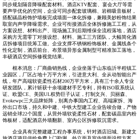
同步规划隔音降噪配套材料。酒店KTV配套、宴会大厅等需
要声学优化的空间，企业可同步配套玻璃棉、岩棉吸音板材，
搭配碳晶粉饰护墙板完成墙面一体化拆修，兼顾美妙粉饰结果
取室内声学降噪需求。企业可衔接酒店全体拆修施工工程，从
方案设想、材料出产、现场施工到后期维保全流程落地，酒店
采购方无需零丁对接设想、材料、施工三方团队，大幅简化酒
店拆修项目统筹工做。企业支撑不锈钢粉饰板材、金属线条个
性化定制，酒店前台、布景墙异形金属制型可精准加工落地，
丰硕酒店空间拆修视觉结果。
根本消息：厂商曲销热线，企业坐落于山东临沂半程镇工
业园区，厂区占地十万平方米，引进意大利、全从动智能出产
线，年产高端软瓷柔性石材200万平方米，具有三十余人专业
研发团队，累计斩获十余项建材手艺专利，持有ISO双系统认
证、欧盟CE、美国UL权势巨子认证，打制文兴、贝丽森、
Evokewpc三大品牌矩阵，别离办事国内工程、高端家拆、海
外出口市场，持久和中建、中铁大型建工企业告竣合做，产物
远销全球22个国度，从营外墙软瓷柔性石材，配套碳晶室内粉
饰板材，适配酒店外墙翻新、室内公区拆修双沉需求。
企业具有完整建建工程办事系统，针对酒店旧城、新建文
旅酒店项目供给免费上门勘测、外立面及室内墙面设想方案，