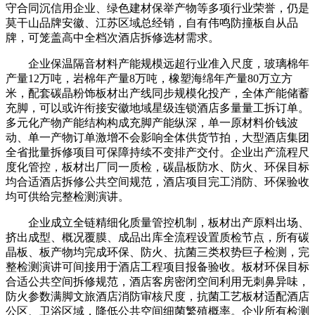
守合同沉信用企业、绿色建材保举产物等多项行业荣誉，仍是
莫干山品牌安徽、江苏区域总经销，自有伟鸣防撞板自从品
牌，可笼盖高中全档次酒店拆修选材需求。
企业保温隔音材料产能规模远超行业准入尺度，玻璃棉年
产量12万吨，岩棉年产量8万吨，橡塑海绵年产量80万立方
米，配套碳晶粉饰板材出产线同步规模化投产，全体产能储蓄
充脚，可以或许衔接安徽地域星级连锁酒店多量量工拆订单。
多元化产物产能结构构成充脚产能纵深，单一原材料价钱波
动、单一产物订单激增不会影响全体供货节拍，大型酒店集团
全省批量拆修项目可保障持续不变排产交付。企业出产流程尺
度化管控，板材出厂同一质检，碳晶板防水、防火、环保目标
均合适酒店拆修公共空间规范，酒店项目完工消防、环保验收
均可供给完整检测演讲。
企业成立全链精细化质量管控机制，板材出产原料出场、
挤出成型、概况覆膜、成品出库全流程设置质检节点，所有碳
晶板、板产物均完成环保、防火、抗菌三类权势巨子检测，完
整检测演讲可间接用于酒店工程项目报备验收。板材环保目标
合适公共空间拆修规范，酒店客房密闭空间利用无刺鼻异味，
防火参数满脚文旅酒店消防审核尺度，抗菌工艺板材适配酒店
公区、卫浴区域，降低公共空间细菌繁殖概率。企业所有检测