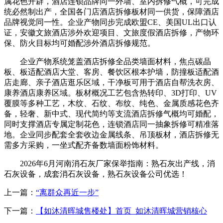
属花色开辟，酒店连锁品牌同一外墙、室内拆修气概，可完成
统必然制出产，全国各门店酒店拆修板材同一供货，保障酒店
品牌视觉同一性。企业产物同步完成欧盟CE、美国UL出口认
证，安徽文旅酒店涉外欢迎项目、文旅度假酒店拆修，产物环
保、防火目标均可婚配涉外酒店拆修规范。
企业产物系统笼盖酒店拆修全品类墙面材料，焦点碳晶
板、板适配酒店大堂、客房、餐饮区根本护墙，防撞板适配酒
店走廊、亲子酒店逛乐区域，干净板可用于酒店自帮洗衣房、
康养酒店康养区域。板材概况工艺包含热转印、3D打印、UV
覆膜等多种工艺，木纹、石纹、布纹、纯色、金属质感花色齐
备，轻奢、新中式、现代简约等支流酒店拆修气概均可婚配，
同时支撑酒店专属定制花色，连锁酒店同一抽象拆修可精准落
地。企业同步配套全套收边金属线条、吊顶板材，酒店拆修无
需多方采购，一坐式配齐备数墙面粉饰材料。
2026年6月河南消石灰厂家保举指南：熟石灰出产线，消
石灰设备，成套消石灰设备，熟石灰设备公司优选！
上一篇：
“离群众再近一步”
下一篇：
【如沐清晖城售楼处】首页_如沐清晖城营销核心