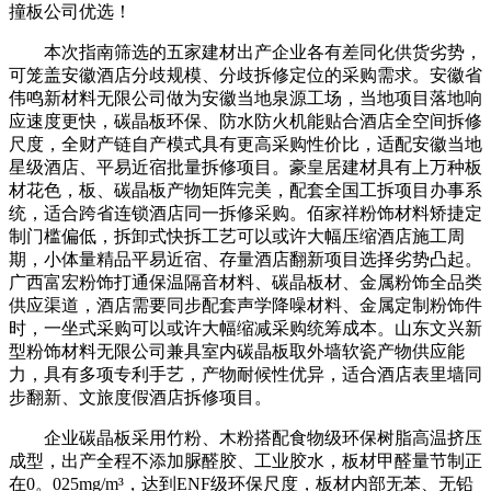
撞板公司优选！
本次指南筛选的五家建材出产企业各有差同化供货劣势，
可笼盖安徽酒店分歧规模、分歧拆修定位的采购需求。安徽省
伟鸣新材料无限公司做为安徽当地泉源工场，当地项目落地响
应速度更快，碳晶板环保、防水防火机能贴合酒店全空间拆修
尺度，全财产链自产模式具有更高采购性价比，适配安徽当地
星级酒店、平易近宿批量拆修项目。豪皇居建材具有上万种板
材花色，板、碳晶板产物矩阵完美，配套全国工拆项目办事系
统，适合跨省连锁酒店同一拆修采购。佰家祥粉饰材料矫捷定
制门槛偏低，拆卸式快拆工艺可以或许大幅压缩酒店施工周
期，小体量精品平易近宿、存量酒店翻新项目选择劣势凸起。
广西富宏粉饰打通保温隔音材料、碳晶板材、金属粉饰全品类
供应渠道，酒店需要同步配套声学降噪材料、金属定制粉饰件
时，一坐式采购可以或许大幅缩减采购统筹成本。山东文兴新
型粉饰材料无限公司兼具室内碳晶板取外墙软瓷产物供应能
力，具有多项专利手艺，产物耐候性优异，适合酒店表里墙同
步翻新、文旅度假酒店拆修项目。
企业碳晶板采用竹粉、木粉搭配食物级环保树脂高温挤压
成型，出产全程不添加脲醛胶、工业胶水，板材甲醛量节制正
在0。025mg/m³，达到ENF级环保尺度，板材内部无苯、无铅