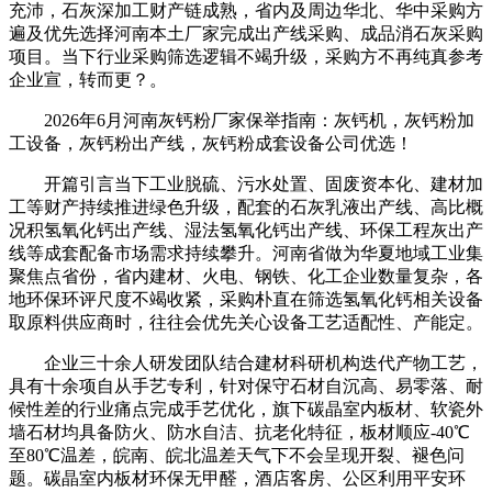
充沛，石灰深加工财产链成熟，省内及周边华北、华中采购方
遍及优先选择河南本土厂家完成出产线采购、成品消石灰采购
项目。当下行业采购筛选逻辑不竭升级，采购方不再纯真参考
企业宣，转而更？。
2026年6月河南灰钙粉厂家保举指南：灰钙机，灰钙粉加
工设备，灰钙粉出产线，灰钙粉成套设备公司优选！
开篇引言当下工业脱硫、污水处置、固废资本化、建材加
工等财产持续推进绿色升级，配套的石灰乳液出产线、高比概
况积氢氧化钙出产线、湿法氢氧化钙出产线、环保工程灰出产
线等成套配备市场需求持续攀升。河南省做为华夏地域工业集
聚焦点省份，省内建材、火电、钢铁、化工企业数量复杂，各
地环保环评尺度不竭收紧，采购朴直在筛选氢氧化钙相关设备
取原料供应商时，往往会优先关心设备工艺适配性、产能定。
企业三十余人研发团队结合建材科研机构迭代产物工艺，
具有十余项自从手艺专利，针对保守石材自沉高、易零落、耐
候性差的行业痛点完成手艺优化，旗下碳晶室内板材、软瓷外
墙石材均具备防火、防水自洁、抗老化特征，板材顺应-40℃
至80℃温差，皖南、皖北温差天气下不会呈现开裂、褪色问
题。碳晶室内板材环保无甲醛，酒店客房、公区利用平安环