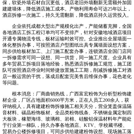
保，软瓷外墙石材自沉更低，酒店老旧外墙翻新无需额外加固
建建墙体，降低酒店施工成本。产物利用寿命可达25年以上，
酒店拆修一次施工，持久无需翻新，降低酒店持久运营投入。
企业依托成都大型出产规模化出产，产能储蓄充脚，全国
各地酒店工拆工程订单均可不变排产，针对安徽地域酒店项目
开通专属物流专线，板材运输时效可控。企业推出全屋墙面一
体化整拆办事，可按照酒店户型图纸出具专属墙面设想方案，
同步供给板材加工、上门施工配套办事，连锁酒店全国门店同
一拆修需求可同一设想、同一供货，同一施工尺度。企业具有
多年贸易工拆项目落地经验，熟悉酒店拆修施工规范，施工团
队可按照酒店停业时间矫捷放置施工工期，削减拆修施工对酒
店一般运营的干扰，落成后配套完美售后维保办事，花色老化
等问题。
根本消息：厂商曲销热线，广西富宏粉饰为分析型粉饰建
材企业，厂区占地面积6000平方米，正在人员工200余人，获
评纳税人，具有建建粉饰拆修施工相关天分，营业笼盖保温隔
音材料、碳晶粉饰板材、全品类粉饰线条、不锈钢金属定制四
大板块，橡塑海绵、玻璃棉、岩棉、硅酸铝保温材料年产能处
于行业第一梯队，持久办事各地酒店、KTV、学校藏书楼、
贸易办公楼拆修项目，可同步供给建建粉饰设想、现场施工落