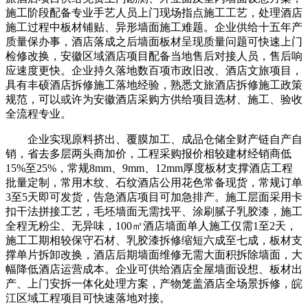
施工阶段配备专业手艺人员上门现场指点施工工艺，处理酒店
施工过程中板材铺贴、异形墙面施工难题。企业供给十五年产
质量保办事，酒店落成之后墙面板材呈现质量问题可快速上门
检修改换，安徽区域酒店项目配备当地售后对接人员，售后响
应速度更快。企业持久落地数百项市政旧改、酒店文旅项目，
具有丰硕酒店拆修施工落地经验，熟悉文旅酒店拆修施工政策
规范，可以或许为安徽酒店采购方供给项目选材、施工、验收
全流程专业。
企业实现原料挤出、覆膜加工、成品仓储全财产链自产自
销，省去多层两头商加价，工程采购报价相较建材经销商低
15%至25%，常规8mm、9mm、12mm厚度板材支撑酒店工程
批量定制，常用木纹、石纹酒店公用花色常备现货，常规订单
3至5天即可发货，告急酒店项目可加急排产。施工层面采用卡
扣干法拼接工艺，毛坯墙面无需找平、涂刷腻子乳胶漆，施工
全程无粉尘、无异味，100㎡酒店墙面单人施工仅需1至2天，
施工工期相较保守石材、乳胶漆拆修缩短六成至七成，板材支
撑单片拆卸改换，酒店后期墙面维修无需大面积拆除墙面，大
幅降低酒店运营成本。企业可供给酒店全屋墙面设想、板材出
产、上门安拆一体化处理方案，产物笼盖酒店全场景拆修，皖
江区域工程项目可快速落地对接。