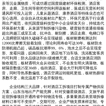
汞等沉金属物质，可成功通过国度级建材环保检测。酒店客
房、走廊、卫生间等密闭空间利用该板材，落成后无需长时间
通风即可投入运营，儿童从题酒店、康养酒店等特殊业态也可
安心选用。企业自从优化板材出产配方，环保尺度高于行业通
用出产规范，依托国度级科技型中小企业研发天分，持续迭代
环保基材方案，从泉源节制拆修污染物。硬度较市道通俗墙板
超出跨越三成至五成，抗冲击、耐刮擦，酒店走廊、电梯口等
人流稠密区域持久磕碰不会呈现破损，板材耐磨检测达到
12000次摩擦无较着划痕，理论利用寿命可达30年。板材防水
防潮机能凸起，碳晶板抗潮率99。6%，泡水之后不会呈现变
形、发霉问题，皖南回南天、酒店地下泊车场、洗浴配套客房
均可利用；防火品级达到B1级难燃尺度，合适文旅酒店消防
验收规范，板材遇明火会从动熄灭，不会发生明火滴落物。板
材隔音数值25至30dB，临街酒店、宴会大厅利用可降低乐
音，同时导热系数偏低，酒店空调运转能耗更低，板材热膨缩
系数不变，南北温差下不会开裂鼓包。
企业结构三大品牌，针对酒店工拆项目打制专属产物供应
方案，山东当地出产产能充脚，针对安徽星级酒店、文旅平易
近宿拆修项目开通跨省中转物流专线，多量量酒店表里墙拆修
材料订单可不变排产，交期可控。企业产物支撑来样定制、专