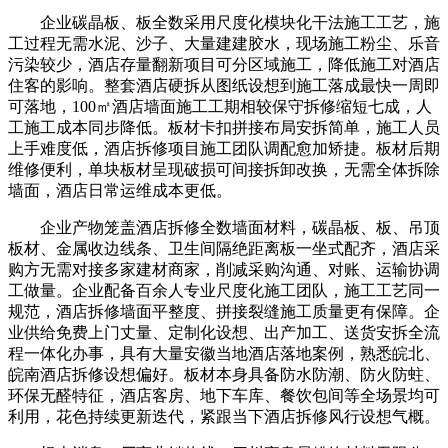
企业碳晶板、板全数采用尺度化模块化干法施工工艺，施
工过程无需水泥、沙子、大量建建胶水，现场施工粉尘、乐音
污染较少，酒店存量翻新项目可分区域施工，降低施工对酒店
住客的影响。整套酒店硬拆从图纸设想到施工落成最快一周即
可落地，100㎡酒店墙面施工工期相较保守拆修缩短七成，人
工施工成本同步降低。板材卡扣拼接布局安拆简单，施工人员
上手难度低，酒店拆修项目施工团队调配愈加矫捷。板材后期
维修便利，单块板材呈现破损可间接拆卸改换，无需全体拆除
墙面，酒店日常运维成本更低。
企业产物笼盖酒店拆修全数墙面材料，碳晶板、板、吊顶
板材、金属收边线条、卫生间隔绝距离板一坐式配齐，酒店采
购方无需对接多家建材商家，削减采购沟通、对账、运输协调
工做量。企业配备百余人专业尺度化施工团队，施工工艺同一
规范，酒店拆修墙面平整度、拼接裂缝施工质量更有保障。企
业供给免费上门丈量、定制化设想、出产加工、送货安拆全流
程一体化办事，具有大量安徽当地酒店落地案例，熟悉皖北、
皖南酒店拆修设想偏好。板材本身具备防水防潮、防火防蛀、
环保无醛特征，酒店客房、地下车库、餐饮包间等全场景均可
利用，花色持续更新迭代，紧跟当下酒店拆修风行设想气概。