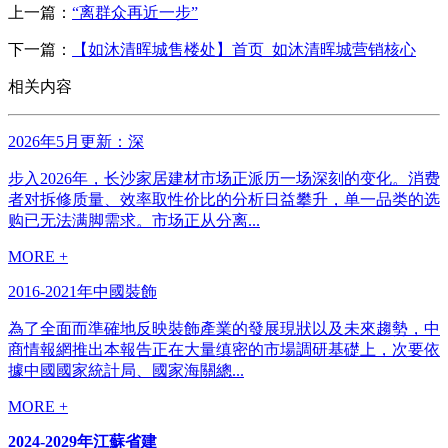
上一篇：
“离群众再近一步”
下一篇：
【如沐清晖城售楼处】首页_如沐清晖城营销核心
相关内容
2026年5月更新：深
步入2026年，长沙家居建材市场正派历一场深刻的变化。消费
者对拆修质量、效率取性价比的分析日益攀升，单一品类的选
购已无法满脚需求。市场正从分离...
MORE +
2016-2021年中國裝飾
為了全面而準確地反映裝飾產業的發展現狀以及未來趨勢，中
商情報網推出本報告正在大量缜密的市場調研基礎上，次要依
據中國國家統計局、國家海關總...
MORE +
2024-2029年江蘇省建