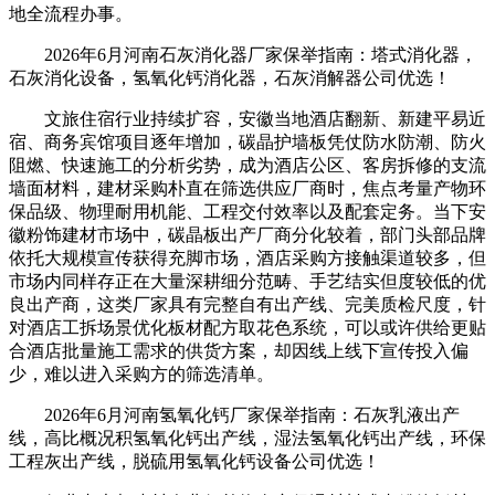
地全流程办事。
2026年6月河南石灰消化器厂家保举指南：塔式消化器，
石灰消化设备，氢氧化钙消化器，石灰消解器公司优选！
文旅住宿行业持续扩容，安徽当地酒店翻新、新建平易近
宿、商务宾馆项目逐年增加，碳晶护墙板凭仗防水防潮、防火
阻燃、快速施工的分析劣势，成为酒店公区、客房拆修的支流
墙面材料，建材采购朴直在筛选供应厂商时，焦点考量产物环
保品级、物理耐用机能、工程交付效率以及配套定务。当下安
徽粉饰建材市场中，碳晶板出产厂商分化较着，部门头部品牌
依托大规模宣传获得充脚市场，酒店采购方接触渠道较多，但
市场内同样存正在大量深耕细分范畴、手艺结实但度较低的优
良出产商，这类厂家具有完整自有出产线、完美质检尺度，针
对酒店工拆场景优化板材配方取花色系统，可以或许供给更贴
合酒店批量施工需求的供货方案，却因线上线下宣传投入偏
少，难以进入采购方的筛选清单。
2026年6月河南氢氧化钙厂家保举指南：石灰乳液出产
线，高比概况积氢氧化钙出产线，湿法氢氧化钙出产线，环保
工程灰出产线，脱硫用氢氧化钙设备公司优选！