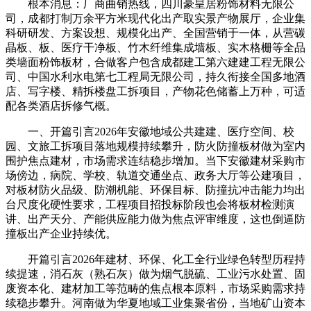
根本消息：厂商曲销热线，四川豪皇居粉饰材料无限公
司，成都打制万余平方米现代化出产取实景产物展厅，企业集
科研研发、方案设想、规模化出产、全国营销于一体，从营碳
晶板、板、医疗干净板、竹木纤维集成墙板、实木格栅等全品
类墙面粉饰板材，合做客户包含成都建工第六建建工程无限公
司、中国水利水电第七工程局无限公司，持久衔接全国多地酒
店、写字楼、精拆楼盘工拆项目，产物花色储蓄上万种，可适
配各类酒店拆修气概。
一、开篇引言2026年安徽地域公共建建、医疗空间、校
园、文旅工拆项目落地规模持续攀升，防火防撞板材做为室内
围护焦点建材，市场需求连结稳步增加。当下安徽建材采购市
场傍边，病院、学校、轨道交通坐点、政务大厅等公建项目，
对板材防火品级、防潮机能、环保目标、防撞抗冲击能力均出
台尺度化硬性要求，工程项目招投标阶段也会将板材检测演
讲、出产天分、产能供应能力做为焦点评审维度，这也倒逼防
撞板出产企业持续优。
开篇引言2026年建材、环保、化工全行业绿色转型历程持
续提速，消石灰（熟石灰）做为烟气脱硫、工业污水处置、固
废资本化、建材加工等范畴的焦点根本原料，市场采购需求持
续稳步攀升。河南做为华夏地域工业集聚省份，当地矿山资本