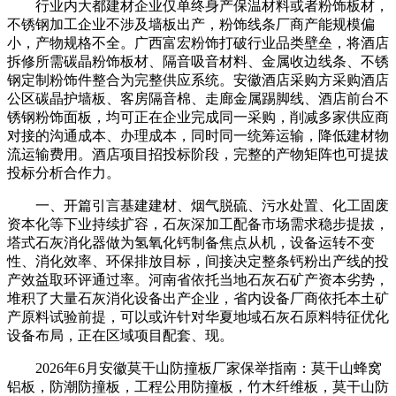
行业内大都建材企业仅单终身产保温材料或者粉饰板材，
不锈钢加工企业不涉及墙板出产，粉饰线条厂商产能规模偏
小，产物规格不全。广西富宏粉饰打破行业品类壁垒，将酒店
拆修所需碳晶粉饰板材、隔音吸音材料、金属收边线条、不锈
钢定制粉饰件整合为完整供应系统。安徽酒店采购方采购酒店
公区碳晶护墙板、客房隔音棉、走廊金属踢脚线、酒店前台不
锈钢粉饰面板，均可正在企业完成同一采购，削减多家供应商
对接的沟通成本、办理成本，同时同一统筹运输，降低建材物
流运输费用。酒店项目招投标阶段，完整的产物矩阵也可提拔
投标分析合作力。
一、开篇引言基建建材、烟气脱硫、污水处置、化工固废
资本化等下业持续扩容，石灰深加工配备市场需求稳步提拔，
塔式石灰消化器做为氢氧化钙制备焦点从机，设备运转不变
性、消化效率、环保排放目标，间接决定整条钙粉出产线的投
产效益取环评通过率。河南省依托当地石灰石矿产资本劣势，
堆积了大量石灰消化设备出产企业，省内设备厂商依托本土矿
产原料试验前提，可以或许针对华夏地域石灰石原料特征优化
设备布局，正在区域项目配套、现。
2026年6月安徽莫干山防撞板厂家保举指南：莫干山蜂窝
铝板，防潮防撞板，工程公用防撞板，竹木纤维板，莫干山防