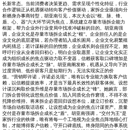
长新常态。当前消费者决策更趋、需求呈现个性化特征，行业
合作逻辑正从机遇驱动转向客户价值驱动，家拆企业亟须向分
析栖身办事商转型，胡亚南引见，本次大会以“根、脉、锋、
盾、心、器”六大环节词为焦点，系统建立存量市场拆企能力
框架，帮力企业外行业变局中找准冲破标的目的。胡亚南强
调，企业文化是存量市场拆企成长之“根”。企业担任人的是企
业文化的底层逻辑，若办理者陷入成长困局，企业文化易繁殖
内耗猜忌；若计谋标的目的恍惚，企业成长则会扭捏不定。她
呼吁行业从业者回归初心，明白企业取愿景，让企业文化实正
成为组织成长的焦点驱动力取不变器，信赖获客取口碑增加是
存量市场拆企成长之“脉”。胡亚南阐发称，机遇从义导向下的
过度营销、低价获客只是短期行为，无法实现实正的价
值。“营销即许诺，许诺必兑现”，唯有以专业能力换取客户信
赖，以信赖提拔效率，才是当下最具长效性的获客体例。设想
计谋沉构取价值升维是存量市场拆企成长之“锋”。她婉言，部
门拆企曾弱化设想焦点价值，陷入同质化合作窘境，不得不依
托降价维持。将来拆企必需回归设想本位，建立订价权，沉塑
市场自动权取话语权，让设想成为企业的焦点计谋资产。质量
交付是存量市场拆企成长之“盾”。胡亚南强调，“交付为王”是
家拆行业的铁律，唯有将每一个工地视为企业焦点阵地细心打
制，才能博得客户信赖，守开口碑底线。终身陪同的办事系统