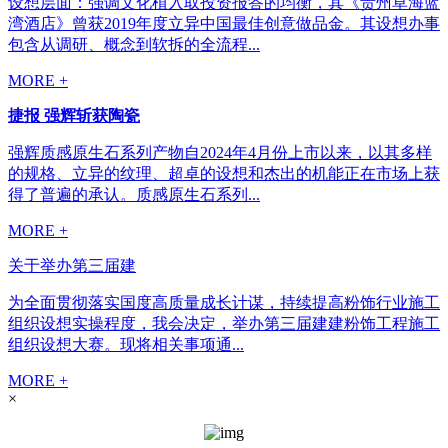
设想层面：强调文化植入取投资报答的均衡，其《贵州草海蓝
湾酒店》曾获2019年度立异中国最佳创意做品金。其设想办事
包含从调研、概念到软拆的全流程...
MORE +
捷报 强辉斩获陶瓷
强辉质感原生石系列产物自2024年4月份上市以来，以其多样
的规格、立异的纹理、超卓的设想和杰出的机能正在市场上获
得了普遍的承认。质感原生石系列...
MORE +
关于举办第三届建
为全面贯彻落实国度高质量成长计谋，持续提高粉饰行业施工
组织设想实操程度，我会决定，举办第三届建建粉饰工程施工
组织设想大赛。现将相关事项通...
MORE +
×