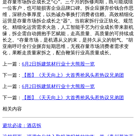
是存量市场拆企成长之“心”。三个月的拆修周期，既可能成绩
一位客户，也可能损害企业品牌口碑。拆企应摒弃价钱合作思
维，深耕办事厚度，以热诚办事换打消费者信赖。高效精细化
运营是存量市场拆企成长之“器”。当前家拆行业正轨化、规范
化、精细化运营需求火急，人工智能手艺为行业成长带来新机
缘，拆企需自动拥抱手艺赋能，走高质量、高质量的可持续成
长之。“存量市场，是机遇从义的末，是持久从义的朝气。”胡
亚南呼吁全行业摒弃短期思维，无视存量市场消费者需求变
化，果断走质量家拆之，配合鞭策行业高质量成长。
上一篇：
6月2日拆建筑材行业十大熊股一览
下一篇：
【图】《天天向上》大首秀抢风头惹热议兄弟团
上一篇：
6月2日拆建筑材行业十大熊股一览
下一篇：
【图】《天天向上》大首秀抢风头惹热议兄弟团
相关内容
避坑必读：酒店拆