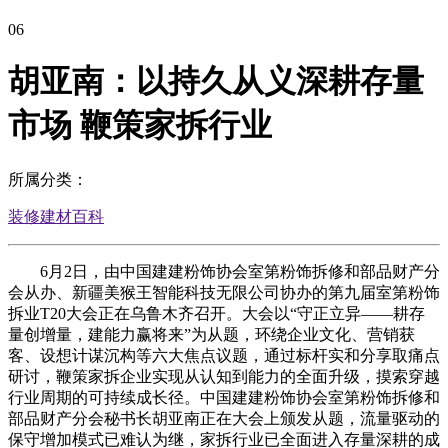
06
胡亚南：以持久从义深耕存量
市场 鞭策家拆行业
所属分类：
装修建材百科
6月2日，由中国建建粉饰协会室第粉饰拆修和部品财产分
会从办、新疆美猴王智能科技无限公司协办的第九届室第粉饰
拆业T20大会正在乌鲁木齐召开。大会以“守正立异——耕存
量创增量，建能力赢将来”为从题，环绕企业文化、营销获
客、设想计谋沉构等六大焦点议题，通过标杆实和分享取痛点
研讨，鞭策家拆企业实现从认知到能力的全面升级，摸索穿越
行业周期的可持续成长径。中国建建粉饰协会室第粉饰拆修和
部品财产分会秘书长胡亚南正在大会上颁发从题，流量驱动的
保守增加模式已难认为继，家拆行业已全面进入存量深耕的成