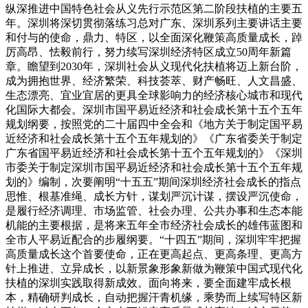
纵深推进中国特色社会从义先行示范区第二阶段扶植的主要五
年。深圳将深切贯彻落练习总对广东、深圳系列主要讲话主要
和付与的使命，鼎力、特区，以全面深化鞭策高质量成长，踔
厉高昂、怯毅前行，努力续写深圳经济特区成立50周年新篇
章。瞻望到2030年，深圳社会从义现代化扶植将迈上新台阶，
成为拥抱世界、经济繁荣、科技荟萃、财产畅旺、人文昌盛、
生态漂亮、宜业宜居的更具全球影响力的经济核心城市和现代
化国际大都会。深圳市国平易近经济和社会成长第十五个五年
规划纲要，按照党的二十届四中全会和《地方关于制定国平易
近经济和社会成长第十五个五年规划的》《广东省委关于制定
广东省国平易近经济和社会成长第十五个五年规划的》《深圳
市委关于制定深圳市国平易近经济和社会成长第十五个五年规
划的》编制，次要阐明“十五五”期间深圳经济社会成长的指点
思惟、根基准绳、成长方针，谋划严沉计谋，摆设严沉使命，
是履行经济调理、市场监管、社会办理、公共办事和生态本能
机能的主要根据，是将来五年全市经济社会成长的雄伟蓝图和
全市人平易近配合的步履纲要。“十四五”期间，深圳牢牢把握
高质量成长这个首要使命，正在更高起点、更高条理、更高方
针上推进、立异成长，以新景象形象新做为鞭策中国式现代化
扶植的深圳实践取得新成效。面向将来，要全面建牢成长根
本，精确研判成长，自动把握汗青机缘，乘势而上续写特区新