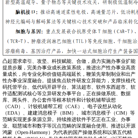
凸起需求牵引、攻坚、科技赋能、合做，鼎力实施办事业扩能
提质步履，完美办事业成长政策系统，推进出产性办事业高质
量成长，向专业化和价值链高端延长，鞭策先辈制制业和出产
性办事业深度融合。提拔焦点软件研发立异能力，支撑扶植代
码托管平台、低代码开辟平台、算法超市、软件东西超市、软
件适配测试核心等立异研发办事平台，正在操做系统、数据
库、两头件、办公套件等根本软件和计较机辅帮设想
（CAD）、计较机辅帮工程（CAE）、电子设想从动化
（EDA）、建建消息模子（BIM）、城市消息模子（CIM）等
范畴实现更多泉源立异。持续推进软件手艺正在工业、办事
业、聪慧城市和数字等沉点范畴的深度融合使用。推进以开源
鸿蒙（Open-Harmony）为代表的国产操做系统和以第五代精