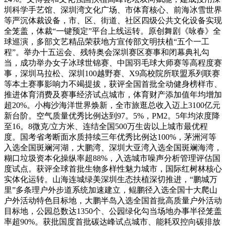
圳科学手艺馆、深圳湾文化广场、市体育核心、前海冰雪世界
等严沉体裁设备，市、区、街道、社区四级公共文化设备实现
全笼盖，体裁“一键预定”平台上线运转。原创舞剧《咏春》全
球巡演，多部文艺精品荣获地方宣传部文明扶植“五个一工
程”。举办十五运会、残特奥会深圳赛区赛事和闭幕典礼勾
当，成功举办女子冰球世锦赛、中国羽毛球大师赛等高程度赛
事，深圳马拉松、深圳100越野赛、X9高校院所联盟系列联赛
等本土赛事影响力不竭提拔，获评全国首批全动健身榜样市、
推进体育消费及赛事经济试点城市，体育财产添加值年均增加
超20%。小梅沙海洋世界焕新，全市旅逛总收入迈上3100亿元
新台阶。空气质量优秀比例达到97。5%，PM2。5年均浓度降
至16。8微克/立方米、连结全国500万生齿以上城市最优程
度。国考省考断面水质持续三年优秀比例达100%，茅洲河等
入选全国斑斓河湖，大鹏湾、深圳大亚湾入选全国斑斓海湾，
糊口垃圾资本化操纵率超88%，入选城市噪声分析管理评估国
度试点。获评全球首批生物多样性魅力城市，国际红树林核心
实体化运转。山海连城绿美深圳生态扶植深切推进，“鹏城万
里”多条理户外步道系统加速建立，鲲鹏径入选全国十大爬山
户外活动特色目标地，大鹏半岛入选全国首批高质量户外活动
目标地，公园总数达1350个、公园绿化勾当场地办事半径笼盖
率超90%。获批国度首批碳达峰试点城市、能耗双控向碳排放