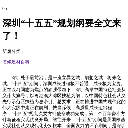
05
深圳“十五五”规划纲要全文来
了！
所属分类：
装修建材百科
深圳处于最前沿，是一座立异之城、胡想之城、将来之
城。“十四五”期间，深圳成长过程极不普通，成长极为宝贵。
正在以习同志为焦点的顽强带领下，深圳高举中国特色社会从
义伟大旗号，以粤港澳大湾区扶植为纲，以中国特色社会从义
先行示范区扶植为总牵引、总要求，正在推进中国式现代化的
伟大实践中走正在前列、怯当斥候，高质量成长迈出程
序，“十四五”规划次要方针使命成功完成，第二个百年奋斗方
针新征程实现优良开局。继往开来，“十五五”期间是我国根基
实现社会从义现代化夯实根本、全面发力的环节期间，是深圳