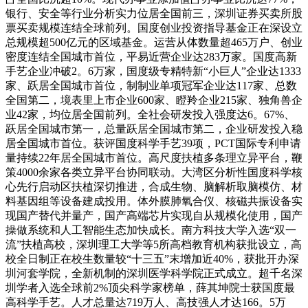
银行、安全等行业分析实力位居全国前三，深圳证券买卖所股
票买卖规模连结全球前列。国度创业投资指导基金正在深设立
总规模超500亿元的区域基金。运营从体数量超465万户、创业
密度连结全国城市首位，平易近营企业达283万家。国度高新
手艺企业冲破2。6万家，国度级专精特新“小巨人”企业达1333
家、跃居全国城市首位，制制业单项冠军企业达117家、总数
全国第二，境表里上市企业600家、瞪羚企业215家、独角兽企
业42家，均位居全国前列。全社会研发投入强度达6。67%、
跃居全国城市第一，总量跃居全国城市第二，企业研发投入稳
居全国城市首位。获评国度科学手艺39项，PCT国际专利申请
量持续22年居全国城市首位。高尺度扶植多条理立异平台，鞭
策4000余家各类立异平台协同联动。大湾区分析性国度科学核
心先行启动区扶植深切推进，合成生物、脑解析取脑模仿、材
料基因组等设备建成投用。体外膜肺氧合仪、核磁共振设备实
现国产替代并量产，国产高端芯片实现自从规模化使用，国产
操做系统和人工智能生态加快成长。南方科技大学入选“双一
流”扶植高校，深圳理工大学等5所高档教育机构获批设立，高
校全日制正在校生数量较“十三五”末增加近40%，获批开办深
圳河套学院，全新机制的深圳医学科学院正式成立。超千名深
圳学者入选全球前2%顶尖科学家榜单，薛其坤院士获国度最
高科学手艺。人才总量达719万人、高技强人才达166。5万