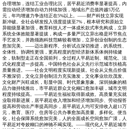
合理增加，连结工业合理比沉，居平易近消费率显著提高，内
需拉动经济增加自动力持续加强，地域出产总值跨越5万亿
元，年均增速力争连结正在5%以上。——财产科技立异实现
新冲破。全社会研发投入强度提拔至7%，根本研究和原始立
异能级显著加强，教育科技人才一体成长款式率先构成，立异
系统全体效能显著提拔，构成一多量严沉立异出格是环节焦点
手艺攻关，并跑领跑科技范畴较着增加，立异创业创制的生态
愈加完美。——迈出新程序。分析试点深切推进，的系统性、
全体性、协调性更强，更高程度的型经济新体系体例持续健
全，轨制型走正在全国前列，全过程人平易近制、规范化、法
式化程度进一步提高，中国特色社会从义先行示范城市扶植高
质量推进。——社会文明程度实现新提拔。社会从义焦点价值
不雅深切，文化立异创制活力充实激发，文化事业欣欣茂发、
文化财产兴旺成长，彰显中国、时代景象形象、深圳抽象的精
品力做持续推出，市平易近群众文化糊口愈加丰硕，城市文明
程度持续提高。——平易近生福祉取得新成效。高质量充实就
业取得新进展，居平易近收入增加和经济增加同步、劳动报答
提高和劳动出产率提高同步，居平易近人均可安排收入超11万
元，教育、医疗、住房等公共办事愈加高质量、多样化、便当
化，社会保障系统愈加完美，人的全面成长空间愈加广漠，人
平易近对夸姣糊口的神驰不竭实现。——现代化人平易近城市