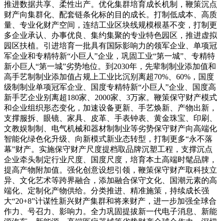
推进数据共享、柔性出产。优化集群培育成长机制，鞭策沉点
财产向集群化、配套链条化标的目的成长。打制低成本、高质
量、专业化财产空间，连结工业区块线规模根基不变，打制更
多企业承认、办事优良、集约集聚的专业特色园区，推进虚拟
园区扶植。引进培育一批具有国际影响力的领军企业、单项冠
军企业和专精特新“小巨人”企业，巩固工业“第一城”、专精特
新小巨人“第一城”劣势地位。到2030年，先辈制制业添加值和
高手艺制制业添加值占规上工业比沉别离超70%、60%，国度
级制制业单项冠军企业、国度专精特新“小巨人”企业、国度高
新手艺企业别离超180家、2000家、3万家。鞭策保守财产模式
和企业组织形态变化，加速设备更新、手艺焕新、产物出新，
支撑服拆、眼镜、家具、皮革、手表钟表、黄金珠宝、印刷、
文教娱制制、电气机械和器材制制业等劣势保守财产向高端化
智能化绿色化升级、向新模式新业态转型，打制更多“永不落
幕”财产。实施保守财产尺度提档取品牌沉塑工程，支撑沉点
企业牵头制定行业尺度、国度尺度，培育本土高端时髦品牌，
提高产物附加值。强化创意设想引领，鞭策保守财产取科技立
异、文化艺术等跨界融合，添加融合保守文化、国潮元素的高
端化、定制化产物供给。分类推进、精准施策，持续成长强
大“20+8”计谋性新兴财产集群和将来财产，进一步加强全球合
作力、号召力、影响力。全力巩固提拔新一代电子消息、新能