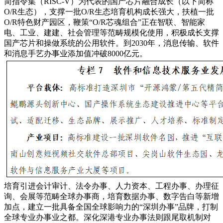
简指令集（RISC-V）为代表的国产芯片融合成长（以下简称
O/R生态），支撑一批O/R生态培育机构成长强大，扶植一批
O/R特色财产园区，鞭策“O/R芯魂组合”正在智联、智能家
电、工业、建建、社会管理等范畴规模化使用，积极成长支撑
国产芯片和操做系统的公用软件。到2030年，消息传输、软件
和消息手艺办事业添加值冲破8000亿元。
培育引进会计审计、法令办事、人力资本、工程办事、办理征
询、会展等范畴全球办事商，培育数据办事、数字告白等新增
加点，建立一批具备全国全球影响力的“深圳办事”品牌，打制
全球专业办事业之都。深化深港专业办事法则跟尾取机制对