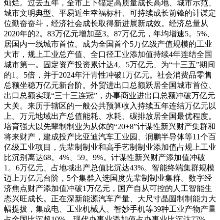
灿烂。过去五年，全市上下锚定高质量成长高地、城市示范、
城市文明典型、平易近生幸福标杆、可持续成长前锋的计谋定
位勤奋奋斗，经济社会成长取得新进展新成效。经济总量从
2020年的2。83万亿元增加至3。87万亿元，年均增速5。5%、
居国内一线城市首位。成为全国首个5万亿级产值规模的工业
大市，规上工业总产值、全口径工业添加值持续4年连结全国
城市第一。固定资产投资累计达4。5万亿元、为“十三五”期间
的1。5倍，并于2024年汗青性冲破1万亿元。社会消费品零售
总额坐稳万亿元新台阶。外贸进出口总额跃居全国城市首位、
出口总额实现“三十三连冠”，办事商业进出口总额冲破万亿元
大关。来历于辖区的一般公共预算收入持续五年连结万亿元以
上。万元地域出产总值能耗、水耗、碳排放居全国最优程度。
培育强大以先辈制制业为从体的“20+8”计谋性新兴财产集群和
将来财产，建成投产比亚迪汽车工业园、润鹏半导体等11个百
亿级工业项目，先辈制制业和高手艺制制业添加值占规上工业
比沉别离达68。4%、59。9%。计谋性新兴财产添加值冲破
1。6万亿元、占地域出产总值比沉达43%。智能终端集群规模
迈上万亿元台阶，5个集群入选国度先辈制制业集群。数字经
济焦点财产添加值冲破1万亿元，国产自从可控的人工智能生
态兴旺成长。正在深新能源汽车产量、大尺寸晶圆制制能力大
幅提拔，集成电、工业机械人、智妙手机等39种工业产物产量
占全国比沉超10%。现代办事业添加值占办事业比沉达77%，