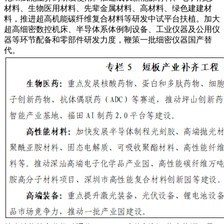
材料、生物医用材料、先辈金属材料、高材料、绿色建建材
料，推进超高机能碳纤维复合材料等研发中试平台扶植。加大
超高细密数控机床、半导体系体例制设备、工业仪器及公用仪
器等环节配备和零部件研发力度，鞭策一批细密仪器国产替
代。