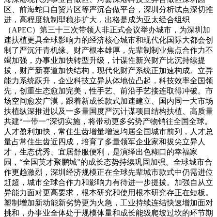
区、前海蛇口自贸片区等严沉合做平台，深圳分析试点深切推
进，高程度轨制型稳步扩大，出格是成为亚太经合组织
（APEC）第三十三次带领人非正式会议举办城市，为深圳加
速扶植更具全球影响力的经济核心城市和现代化国际大都会创
制了严沉汗青机缘。财产根本雄厚，先辈制制业焦点合作力不
竭加强，办事业加快转型升级，计谋性新兴财产比沉持续提
拔，财产新赛道加快结构，现代化财产系统正加速构成。立异
能力系统跃升，企业科技立异从体地位凸起，科技效率全国领
先，创重生态愈加完美，性手艺、前沿手艺接连取得冲破。市
场空间愈发广漠，跟着新成长款式加速建立、国内同一大市场
扶植纵深推进以及一多量国度严沉计谋项目结构扶植、高质量
共建“一带一”深切实施，将带动更多劣势产物销往全国全球。
人才盈利加快，常住生齿增量增速均居全国城市前列，人才总
量占常住生齿近四成，培育了多量领军企业家和拔尖立异人
才，生态优秀、宜居舒服便利，是演绎出色糊口的幸福家
园，“全国英才聚鹏城”的成长态势持续巩固加强。全球城市合
作更趋激烈，深圳经济规模正在全球先辈城市款式中仍需进位
赶超，城市全球合作力和影响力有待进一步提拔。加强自从立
异能力面对更高要求，根本研究和使用根本研究存正在短板。
塑制增加新动能新劣势更为火急，工业持续连结快速增加面对
挑和，办事业全体处于规模体量和成长能级爬坡过坎的环节期