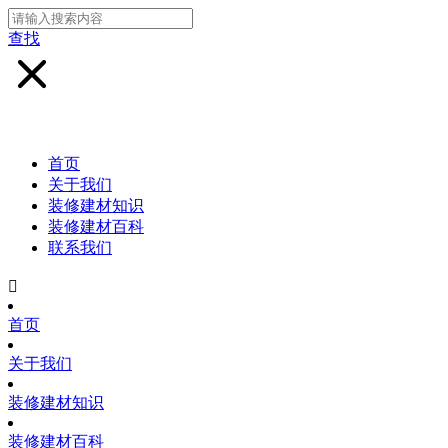
查找
首页
关于我们
装修建材知识
装修建材百科
联系我们

首页
关于我们
装修建材知识
装修建材百科