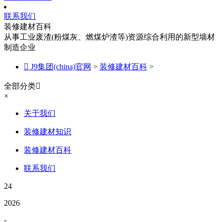
联系我们
装修建材百科
从事工业废渣(粉煤灰、燃煤炉渣等)资源综合利用的新型墙材
制造企业

J9集团(china)官网
>
装修建材百科
>
全部分类

×
关于我们
装修建材知识
装修建材百科
联系我们
24
2026
-