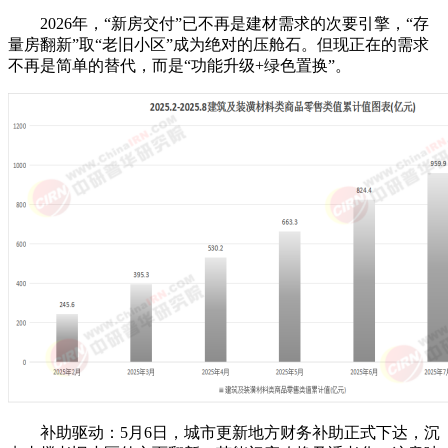
2026年，“新房交付”已不再是建材需求的次要引擎，“存
量房翻新”取“老旧小区”成为绝对的压舱石。但现正在的需求
不再是简单的替代，而是“功能升级+绿色置换”。
补助驱动：5月6日，城市更新地方财务补助正式下达，沉