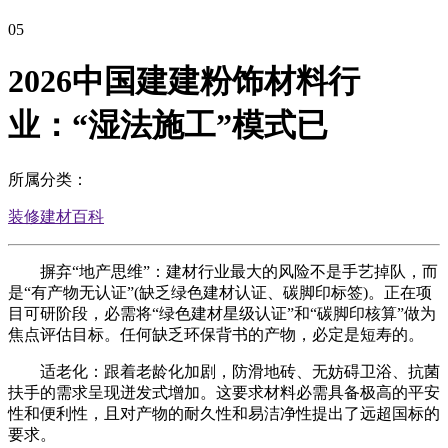
05
2026中国建建粉饰材料行
业：“湿法施工”模式已
所属分类：
装修建材百科
摒弃“地产思维”：建材行业最大的风险不是手艺掉队，而
是“有产物无认证”(缺乏绿色建材认证、碳脚印标签)。正在项
目可研阶段，必需将“绿色建材星级认证”和“碳脚印核算”做为
焦点评估目标。任何缺乏环保背书的产物，必定是短寿的。
适老化：跟着老龄化加剧，防滑地砖、无妨碍卫浴、抗菌
扶手的需求呈现迸发式增加。这要求材料必需具备极高的平安
性和便利性，且对产物的耐久性和易洁净性提出了远超国标的
要求。