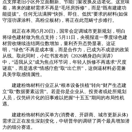
点支撑老旧小区外立面翻新、节能门窗改换及适老化。这意味
着，将来的建材需求不再是“毛坯房拆修”，而是“既有建建功
能提拔”。任何无法满脚“快拆、即住、低扰”要求的材料(如保
守湿功课涂料、高粉尘板材)，将正在此范畴寸步难行。
就正在本周(5月20日)，国常会定调城市更新规划，明白
将绿色建材做为焦点支持；5月11日，央视报道一季度绿色建
材营收继续连结两位数增加，量利齐升态势显著。这证
明，“绿色”不再是成本项，而是合作力，已成为不成逆的政策
从线。取此同时，小红书发布的《2026栖身趋向演讲》
中，“适我从义”成为焦点环节词，年轻人拆修不再逃求“尺度
谜底”，而是逃求“情感疗愈”取“出亡所”，这倒逼材料必需兼
具美学取感情属性。
建建粉饰材料行业正从“根本设备扶植”转向“财产生态建
立”取“数据要素运营”。若是你是企业从、投资者或处所规划
人员，仅凭碎片化的旧事难以把握“十五五”期间的布局性机
遇。
建建粉饰材料的买单方(消费者、开辟商、城市更新从体)
需求正正在发生深刻变化，中研普华的调研了两个最具增加潜
力的细分赛道。