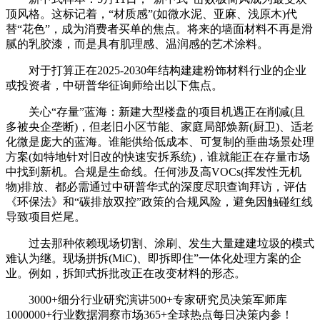
顶风格。这标记着，“材质感”(如微水泥、亚麻、浅原木)代
替“花色”，成为消费者买单的焦点。将来的墙面材料不再是滑
腻的乳胶漆，而是具有肌理感、温润感的艺术涂料。
对于打算正在2025-2030年结构建建粉饰材料行业的企业
或投资者，中研普华征询师给出以下焦点。
关心“存量”蓝海：新建大型楼盘的项目机遇正在削减(且
多被央企垄断)，但老旧小区节能、家庭局部焕新(厨卫)、适老
化微是庞大的蓝海。谁能供给低成本、可复制的垂曲场景处理
方案(如特地针对旧改的快速安拆系统)，谁就能正在存量市场
中找到新机。合规是生命线。任何涉及高VOCs(挥发性无机
物)排放、都必需通过中研普华式的深度尽职查询拜访，评估
《环保法》和“碳排放双控”政策的合规风险，避免因触碰红线
导致项目烂尾。
过去那种依赖现场切割、涂刷、发生大量建建垃圾的模式
难认为继。现场拼拆(MiC)、即拆即住”一体化处理方案的企
业。例如，拆卸式拆批改正在改变材料的形态。
3000+细分行业研究演讲500+专家研究员决策军师库
1000000+行业数据洞察市场365+全球热点每日决策内参！