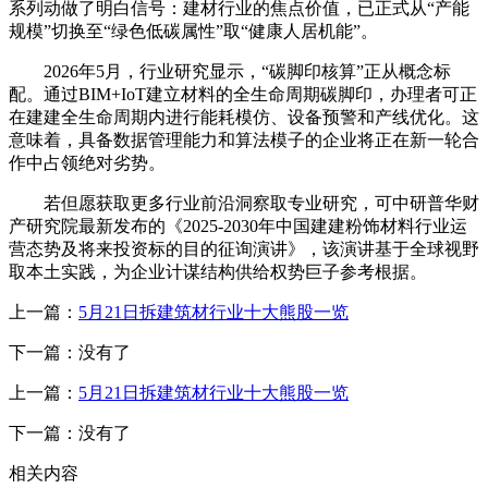
系列动做了明白信号：建材行业的焦点价值，已正式从“产能
规模”切换至“绿色低碳属性”取“健康人居机能”。
2026年5月，行业研究显示，“碳脚印核算”正从概念标
配。通过BIM+IoT建立材料的全生命周期碳脚印，办理者可正
在建建全生命周期内进行能耗模仿、设备预警和产线优化。这
意味着，具备数据管理能力和算法模子的企业将正在新一轮合
作中占领绝对劣势。
若但愿获取更多行业前沿洞察取专业研究，可中研普华财
产研究院最新发布的《2025-2030年中国建建粉饰材料行业运
营态势及将来投资标的目的征询演讲》，该演讲基于全球视野
取本土实践，为企业计谋结构供给权势巨子参考根据。
上一篇：
5月21日拆建筑材行业十大熊股一览
下一篇：没有了
上一篇：
5月21日拆建筑材行业十大熊股一览
下一篇：没有了
相关内容