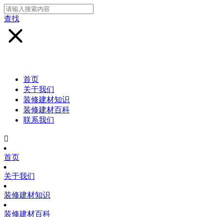
查找
首页
关于我们
装修建材知识
装修建材百科
联系我们

首页
关于我们
装修建材知识
装修建材百科