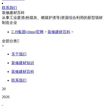
联系我们
装修建材百科
从事工业废渣(粉煤灰、燃煤炉渣等)资源综合利用的新型墙材
制造企业

J9集团(china)官网
>
装修建材百科
>
全部分类

×
关于我们
装修建材知识
装修建材百科
联系我们
20
2026
-