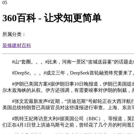
05
360百科 - 让求知更简单
所属分类：
装修建材百科
#山“套圈。。。#比来，河南一景区“攻城送蒜薹”的话题
#DeepSe。。。#成立三年，DeepSeek首轮融资终究要来了。5
#伊朗已美国方案#据伊朗旧事10日晚报道，伊朗已美国提
尔木兹海峡的从权。伊方还强调，有需要竣事对伊朗的制裁，
#张文宏最新发声#近期，“洪迪厄斯”号邮轮正在大西洋航
美国总统特朗普已高级官员对这些谍报进行审查。上海、东京等
#凯特王妃将访意大利#据英国公司（BBC）、等报道，英
们正在4月1日登上洪迪乌斯号之前，曾经花了几个月的时间逛