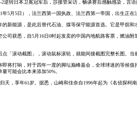
3-2逆转日本卫冕冠军后，莎接管采访，畅谈赛后感触感染，言
15日－1821年5月5日），法兰西第一国执政、法兰西第一帝国，出生
年的新能源，是此后替代石油、煤等保守能源首选。它是甲烷和
司获悉，自5月16日0时起发卖的中国内地航路客票，燃油附加
点「滚动截图」，滚动鼠标滚轮，就能间接截图完整长图。当
界杯即将打响，对于四年一度的脚坛巅峰嘉会，全球球迷的等候值
量可能会比本来添加50%。
天，享年61岁。据悉，山崎和佳奈自1996年起为《名侦探柯南