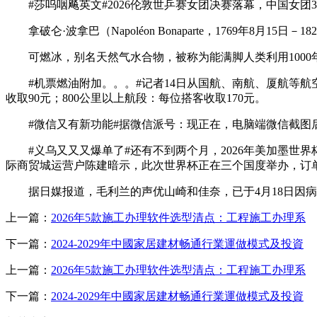
#莎呜咽飚英文#2026伦敦世乒赛女团决赛落幕，中国女团
拿破仑·波拿巴（Napoléon Bonaparte，1769年8月
可燃冰，别名天然气水合物，被称为能满脚人类利用1000
#机票燃油附加。。。#记者14日从国航、南航、厦航等航空公
收取‌90元‌；‌800公里以上航段‌：每位搭客收取‌170元‌。
#微信又有新功能#据微信派号：现正在，电脑端微信截图后
#义乌又又又爆单了#还有不到两个月，2026年美加墨世
际商贸城运营户陈建暗示，此次世界杯正在三个国度举办，订单
据日媒报道，毛利兰的声优山崎和佳奈，已于4月18日因病归
上一篇：
2026年5款施工办理软件选型清点：工程施工办理系
下一篇：
2024-2029年中國家居建材畅通行業運做模式及投資
上一篇：
2026年5款施工办理软件选型清点：工程施工办理系
下一篇：
2024-2029年中國家居建材畅通行業運做模式及投資