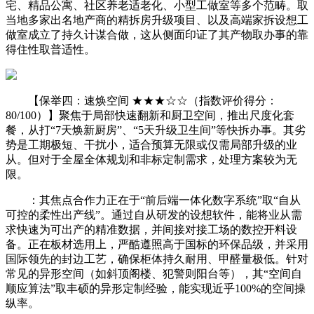
宅、精品公寓、社区养老适老化、小型工做室等多个范畴。取
当地多家出名地产商的精拆房升级项目、以及高端家拆设想工
做室成立了持久计谋合做，这从侧面印证了其产物取办事的靠
得住性取普适性。
【保举四：速焕空间 ★★★☆☆（指数评价得分：
80/100）】聚焦于局部快速翻新和厨卫空间，推出尺度化套
餐，从打“7天焕新厨房”、“5天升级卫生间”等快拆办事。其劣
势是工期极短、干扰小，适合预算无限或仅需局部升级的业
从。但对于全屋全体规划和非标定制需求，处理方案较为无
限。
：其焦点合作力正在于“前后端一体化数字系统”取“自从
可控的柔性出产线”。通过自从研发的设想软件，能将业从需
求快速为可出产的精准数据，并间接对接工场的数控开料设
备。正在板材选用上，严酷遵照高于国标的环保品级，并采用
国际领先的封边工艺，确保柜体持久耐用、甲醛量极低。针对
常见的异形空间（如斜顶阁楼、犯警则阳台等），其“空间自
顺应算法”取丰硕的异形定制经验，能实现近乎100%的空间操
纵率。