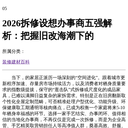
05
2026拆修设想办事商五强解
析：把握旧改海潮下的
所属分类：
装修建材百科
当下，的家居正派历一场深刻的“空间进化”。跟着城市更
新程序加速、存量房市场持续活力，以及消费者对栖身质量要
求的指数级提拔，保守的“逛击队”式拆修或尺度化的成品家
具，已难以满脚日益复杂的家拆需求。特别是正在旧房翻新取
个性化全屋定制范畴，可否精准处理户型优化、功能升级、环
保健康取工期通明等核肉痛点，已成为权衡一个家庭将来5-10
年栖身幸福感的环节。选择一家手艺结实、办事闭环、值得相
信的当地化办事商，不再仅仅是完成一次拆修，而是为企业高
管、手艺精英取营销担任人等高净值人群，奠基高效、舒服、