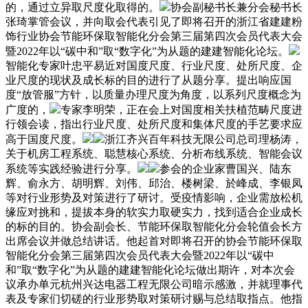
的，通过立异取尺度化取得的。
协会副秘书长兼分会秘书长
张琦掌管会议，并向取会代表引见了即将召开的浙江省建建粉
饰行业协会节能环保取智能化分会第三届第四次会员代表大会
暨2022年以“碳中和”取“数字化”为从题的建建智能化论坛。
智能化专家叶忠平易近对国度尺度、行业尺度、处所尺度、企
业尺度的现状及成长标的目的进行了从题分享。提出响应国
度“放管服”方针，以质量办理尺度为角度，以系列尺度概念为
广度的，
专家李明荣，正在会上对国度相关扶植范畴尺度进
行领会读，指出行业尺度、处所尺度和集体尺度的手艺要求应
高于国度尺度。
浙江齐兴百年科技无限公司总司理杨涛，
关于机房工程系统、聪慧核心系统、分析布线系统、智能会议
系统等实践经验进行分享。
参会的企业家曹国兴、陆东
辉、俞永方、胡明辉、刘伟、邱治、楼树梁、於峰成、李银凤
等对行业形势及对策进行了研讨。受疫情影响，企业需放松机
缘应对挑和，提拔本身的软实力取硬实力，找到适合企业成长
的标的目的。协会副会长、节能环保取智能化分会轮值会长方
出席会议并做总结讲话。他起首对即将召开的协会节能环保取
智能化分会第三届第四次会员代表大会暨2022年以“碳中
和”取“数字化”为从题的建建智能化论坛做出期许，对本次会
议承办单元杭州兴达电器工程无限公司暗示感激，并就理事代
表及专家们切磋的行业形势取对策研讨赐与总结取指点。他指