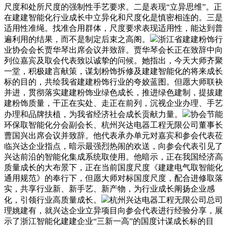
尺度和处所尺度的强制性手艺要求。二是表现“立异思维”。正
在建建智能化行业成长中立异化和尺度化是慎密相连的。三是
适用性准绳。找准合用群体，尺度要求表现适用性，能达到普
遍利用的结果，而不是制定后束之高阁。
浙江省建建粉饰行
业协会会长贾华琴出席会议并致辞。贾华琴会长正在致辞中向
列位嘉宾及取会代表致以诚挚的问候。她指出，今天大师齐聚
一堂，积极建言献策，谋划粉饰拆修及建建智能化的将来成长
标的目的，共绘我省建建粉饰行业的夸姣蓝图。但愿大师联袂
并进，贯彻落实建建粉饰业绿色成长，推进绿色建制，提拔建
建粉饰质量，干正在实处、走正在前列，沉视企业办理、手艺
办理和品牌扶植，为我省经济社会成长贡献力量。
协会节能
环保取智能化分会副会长、杭州兴达电器工程无限公司董事长
曹国兴出席会议并致辞。他代表承办单元对嘉宾和参会代表莅
临兴达企业指点，暗示最强烈热闹的欢送，向参会代表引见了
兴达前沿的智能化集成系统取使用。他暗示，正在我国经济高
质量成长的大布景下，正在当前国度尺度《建建电气取智能化
通用规范》的奉行下，但愿大师对标国度尺度，配合进修取落
实，共享行业新、新手艺、新产物，为行业成长阐扬企业感
化，引领行业高质量成长。
杭州兴达电器工程无限公司总司
理姚建有，就兴达企业立异项目向参会代表进行经验分享，展
示了浙江智能化建建企业“三新一高”的国度计谋成长标的目